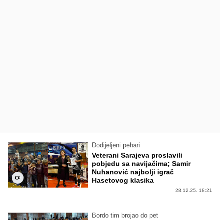
Dodijeljeni pehari
Veterani Sarajeva proslavili
pobjedu sa navijačima; Samir
Nuhanović najbolji igrač
Hasetovog klasika
28.12.25. 18:21
Bordo tim brojao do pet