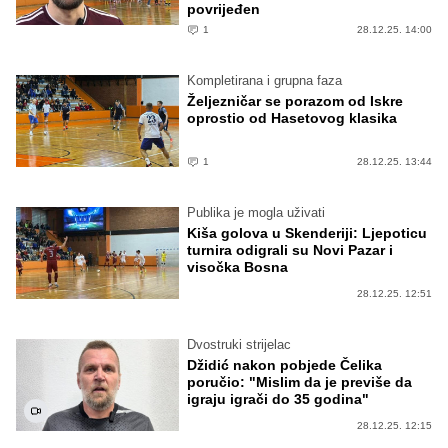
povrijeđen
1
28.12.25. 14:00
Kompletirana i grupna faza
Željezničar se porazom od Iskre
oprostio od Hasetovog klasika
1
28.12.25. 13:44
Publika je mogla uživati
Kiša golova u Skenderiji: Ljepoticu
turnira odigrali su Novi Pazar i
visočka Bosna
28.12.25. 12:51
Dvostruki strijelac
Džidić nakon pobjede Čelika
poručio: "Mislim da je previše da
igraju igrači do 35 godina"
28.12.25. 12:15