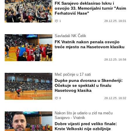
FK Sarajevo deklasirao Iskru i
osvojio 33. Memorijalni turnir "Asim
Ferhatović Hase"
1
28.12.25. 18:01
Savladali NK Čelik
FK Vratnik nakon penala osvojio
treće mjesto na Hasetovom klasiku
28.12.25. 16:58
Meč počinje u 17 sati
Dupke puna dvorana u Skenderiji:
Očekuje se spektakl u finalu
Hasetovog klasika
8
28.12.25. 16:32
Nakon što je udario u zid na meču
Sarajevo - Vratnik
Dobre vijesti pred veliko finale:
Krste Velkoski nije ozbiljnije