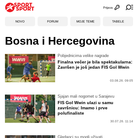
Prijava
Otvori profi
Ot
NOVO
FORUM
MOJE TEME
TABELE
Bosna i Hercegovina
Pobjednicima velike nagrade
Finalna večer je bila spektakularna:
Završen je još jedan FIS Gol Wwin
03.08.26. 09:05
Sjajan mali nogomet u Sarajevu
FIS Gol Wwin ulazi u samu
završnicu: Imamo i prve
polufinaliste
30.07.26. 11:14
Gledaoci su mogli uživati