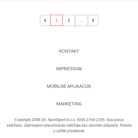
1
2
...
Previous
Next
KONTAKT
IMPRESSUM
MOBILNE APLIKACIJE
MARKETING
Copyright 2008-26. SportSport d.o.o. ISSN 2744-2195. Sva prava
zadržana. Zabranjeno preuzimanje sadržaja bez dozvole izdavača.
Pravila
o zaštiti privatnosti.