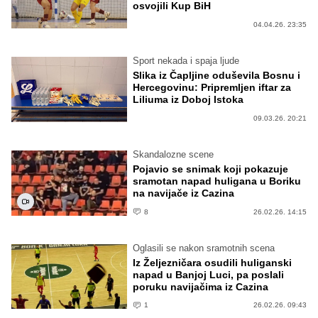
osvojili Kup BiH
04.04.26. 23:35
Sport nekada i spaja ljude
Slika iz Čapljine oduševila Bosnu i
Hercegovinu: Pripremljen iftar za
Liliuma iz Doboj Istoka
09.03.26. 20:21
Skandalozne scene
Pojavio se snimak koji pokazuje
sramotan napad huligana u Boriku
na navijače iz Cazina
8
26.02.26. 14:15
Oglasili se nakon sramotnih scena
Iz Željezničara osudili huliganski
napad u Banjoj Luci, pa poslali
poruku navijačima iz Cazina
1
26.02.26. 09:43