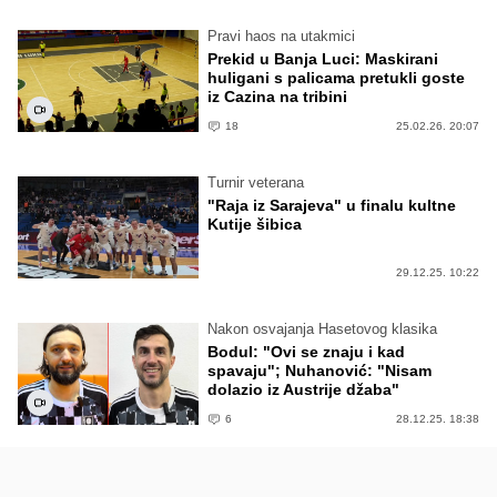
Pravi haos na utakmici
Prekid u Banja Luci: Maskirani
huligani s palicama pretukli goste
iz Cazina na tribini
18
25.02.26. 20:07
Turnir veterana
"Raja iz Sarajeva" u finalu kultne
Kutije šibica
29.12.25. 10:22
Nakon osvajanja Hasetovog klasika
Bodul: "Ovi se znaju i kad
spavaju"; Nuhanović: "Nisam
dolazio iz Austrije džaba"
6
28.12.25. 18:38