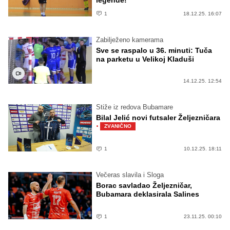
1
18.12.25. 16:07
Zabilježeno kamerama
Sve se raspalo u 36. minuti: Tuča
na parketu u Velikoj Kladuši
14.12.25. 12:54
Stiže iz redova Bubamare
Bilal Jelić novi futsaler Željezničara
·
ZVANIČNO
1
10.12.25. 18:11
Večeras slavila i Sloga
Borac savladao Željezničar,
Bubamara deklasirala Salines
1
23.11.25. 00:10