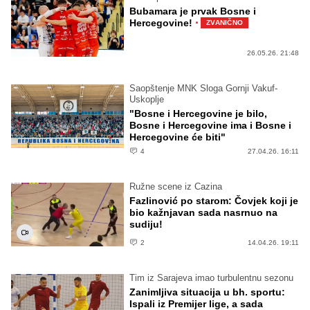
Bubamara je prvak Bosne i
·
Hercegovine!
ZVANIČNO
26.05.26. 21:48
Saopštenje MNK Sloga Gornji Vakuf-
Uskoplje
"Bosne i Hercegovine je bilo,
Bosne i Hercegovine ima i Bosne i
Hercegovine će biti"
4
27.04.26. 16:11
Ružne scene iz Cazina
Fazlinović po starom: Čovjek koji je
bio kažnjavan sada nasrnuo na
sudiju!
2
14.04.26. 19:11
Tim iz Sarajeva imao turbulentnu sezonu
Zanimljiva situacija u bh. sportu:
Ispali iz Premijer lige, a sada