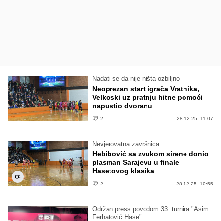
Nadati se da nije ništa ozbiljno
Neoprezan start igrača Vratnika,
Velkoski uz pratnju hitne pomoći
napustio dvoranu
2
28.12.25. 11:07
Nevjerovatna završnica
Hebibović sa zvukom sirene donio
plasman Sarajevu u finale
Hasetovog klasika
2
28.12.25. 10:55
Održan press povodom 33. turnira "Asim
Ferhatović Hase"