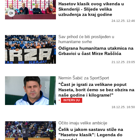
Hasetov klasik ovog vikenda u
Skenderiji - Slijede velika
uzbuđenja za kraj godine
24.12.25. 12:46
Sav prihod će biti proslijeđen u
humanitarne svrhe
Odigrana humanitarna utakmica na
Grbavici u čast Mirze Raščića
21.12.25. 23:05
Nermin Šabić za SportSport
"Čast je igrati za velikane poput
Haseta, borit ćemo se bez obzira na
naše godine i kilograme!"
·
INTERVJU
18.12.25. 16:50
Očito imaju velike ambicije
Čelik u jakom sastavu stiže na
"Hasetov klasik": Legenda do
legende!