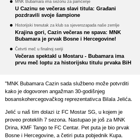
MNK Bubamara ima sezonu za pamćenje
U Cazinu se večeras slavi titula: Građani
pozdravili svoje šampione
Historijski trenutak za klub sa sjeverozapada naše zemlje
Krajina gori, Cazin večeras ne spava: MNK
Bubamara je prvak Bosne i Hercegovine!
Četvrti meč u finalnoj seriji
Večeras spektakl u Mostaru - Bubamara ima
prvu meč loptu za historijsku titulu prvaka BiH
"MNK Bubamara Cazin sada službeno može potvrditi
kako je dogovoren angažman 30-godišnjeg
bosanskohercegovačkog reprezentativca Bilala Jelića.
Jelić u naš tim dolazi iz FC Mostar SG, u kojem je
proveo proteklih 7 sezona. Nastupao je još za MNK
Drina, KMF Tango te FC Centar. Pet puta je bio prvak
Bosne i Hercegovine, a četiri puta pobjednik Kupa.