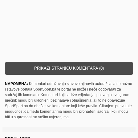
PRIKAŽI STRANICU KOMENTARA (0)
NAPOMENA:
Komentari odražavaju stavove njihovih autora/ica, a ne nužno
i stavove portala SportSport.ba te portal ne može i neće odgovarati za
sadržaj tih kometara. Komentari koji sadrže vrijeđanja, psovanja i vulgaran
riječnik mogu biti uklonjeni bez najave i objašnjenja, ali to ne obavezuje
SportSport.ba da obriše sve komentare koji krše pravila. Čitanjem prihvatate
mogućnost da među komentarima mogu biti pronađeni sadržaji koji mogu
biti u suprotnosti sa vašim uvjerenjima.