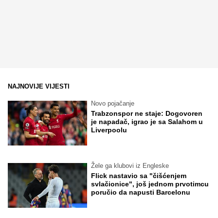
NAJNOVIJE VIJESTI
Novo pojačanje
Trabzonspor ne staje: Dogovoren
je napadač, igrao je sa Salahom u
Liverpoolu
Žele ga klubovi iz Engleske
Flick nastavio sa "čišćenjem
svlačionice", još jednom prvotimcu
poručio da napusti Barcelonu