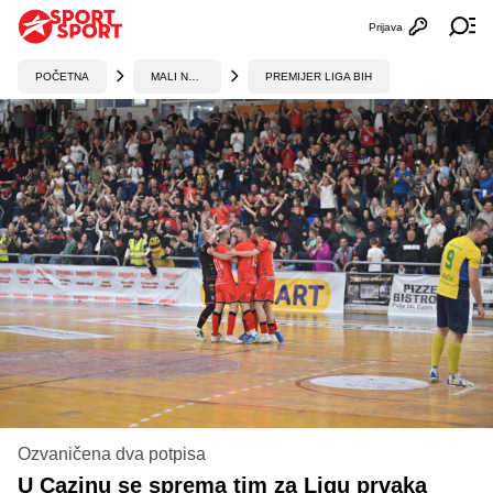
Prijava
Otvori profi
Ot
POČETNA
MALI NOGOMET
PREMIJER LIGA BIH
Ozvaničena dva potpisa
U Cazinu se sprema tim za Ligu prvaka