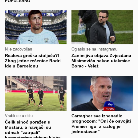
POPULARNO
Nije zadovoljan
Oglasio se na Instagramu
Realova greška stoljeća?!
Zanimljiva objava Zvjezdana
Zbog jedne rečenice Rodri
Misimovića nakon utakmice
ide u Barcelonu
Borac - Velež
Vratili se u elitu
Carragher sve iznenadio
prognozom: "Oni će osvojiti
Čelik sinoć poražen u
Premier ligu, a razlog je
Mostaru, a navijači su
jednostavan"
odmah "zatrpali"
komentarima objavu kluba