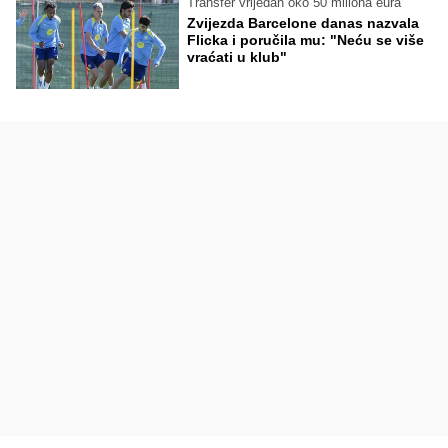
Transfer vrijedan oko 50 miliona eura
Zvijezda Barcelone danas nazvala
Flicka i poručila mu: "Neću se više
vraćati u klub"