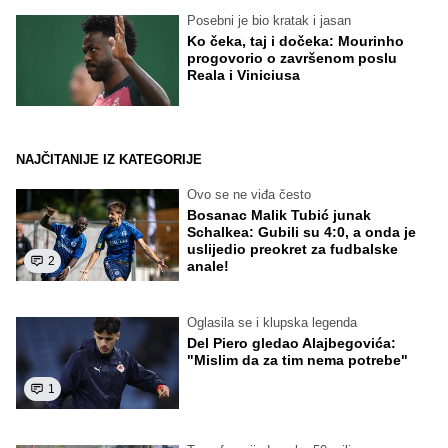
Posebni je bio kratak i jasan
Ko čeka, taj i dočeka: Mourinho
progovorio o završenom poslu
Reala i Viniciusa
NAJČITANIJE IZ KATEGORIJE
Ovo se ne viđa često
Bosanac Malik Tubić junak
Schalkea: Gubili su 4:0, a onda je
uslijedio preokret za fudbalske
2
anale!
Oglasila se i klupska legenda
Del Piero gledao Alajbegovića:
"Mislim da za tim nema potrebe"
1