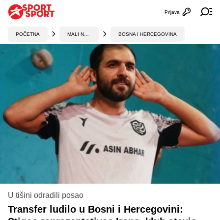
Prijava
Otvori profi
Ot
POČETNA
MALI NOGOMET
BOSNA I HERCEGOVINA
U tišini odradili posao
Transfer ludilo u Bosni i Hercegovini: