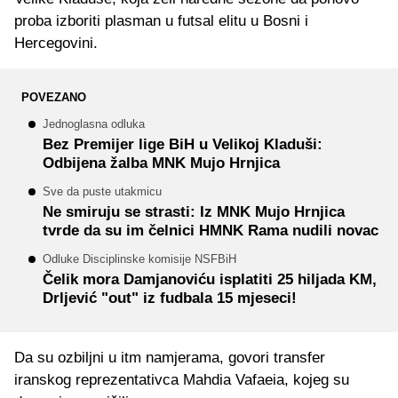
proba izboriti plasman u futsal elitu u Bosni i
Hercegovini.
POVEZANO
Jednoglasna odluka
Bez Premijer lige BiH u Velikoj Kladuši:
Odbijena žalba MNK Mujo Hrnjica
Sve da puste utakmicu
Ne smiruju se strasti: Iz MNK Mujo Hrnjica
tvrde da su im čelnici HMNK Rama nudili novac
Odluke Disciplinske komisije NSFBiH
Čelik mora Damjanoviću isplatiti 25 hiljada KM,
Drljević "out" iz fudbala 15 mjeseci!
Da su ozbiljni u itm namjerama, govori transfer
iranskog reprezentativca Mahdia Vafaeia, kojeg su