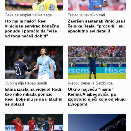
Čeka se rasplet velike sage
Trajao je nekoliko sati
I to mu je malo? Real
Završen sastanak Viniciusa i
Viniciusu servirao konačnu
čelnika Reala, "procurili" su
ponudu i poručio da "više
apsolutno svi detalji!
od toga nećeš dobiti"
Ovo im nije trebao uraditi
Njegov trener iz Salzburga
Istina izašla na vidjelo! Rodri
Otkrio najveću "manu"
kao niko nikada ponizio
Kerima Alajbegovića, pa
Real, bolje mu je da u Madrid
izgovorio riječi koje odjekuju
ne dolazi!
Evropom!