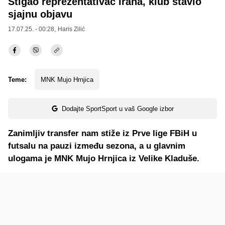
Stigao reprezentativac Irana, klub stavio
sjajnu objavu
17.07.25. - 00:28,
Haris Zilić
Teme:
MNK Mujo Hrnjica
Dodajte SportSport u vaš Google izbor
Zanimljiv transfer nam stiže iz Prve lige FBiH u
futsalu na pauzi između sezona, a u glavnim
ulogama je MNK Mujo Hrnjica iz Velike Kladuše.