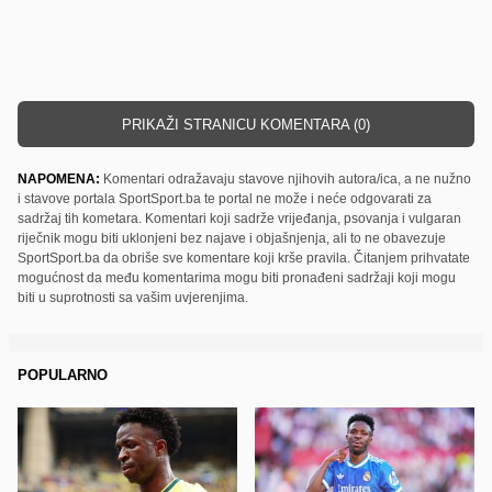
PRIKAŽI STRANICU KOMENTARA (0)
NAPOMENA:
Komentari odražavaju stavove njihovih autora/ica, a ne nužno
i stavove portala SportSport.ba te portal ne može i neće odgovarati za
sadržaj tih kometara. Komentari koji sadrže vrijeđanja, psovanja i vulgaran
riječnik mogu biti uklonjeni bez najave i objašnjenja, ali to ne obavezuje
SportSport.ba da obriše sve komentare koji krše pravila. Čitanjem prihvatate
mogućnost da među komentarima mogu biti pronađeni sadržaji koji mogu
biti u suprotnosti sa vašim uvjerenjima.
POPULARNO