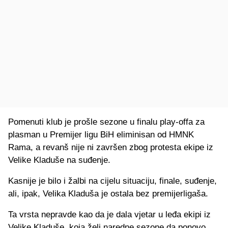
Pomenuti klub je prošle sezone u finalu play-offa za
plasman u Premijer ligu BiH eliminisan od HMNK
Rama, a revanš nije ni završen zbog protesta ekipe iz
Velike Kladuše na suđenje.
Kasnije je bilo i žalbi na cijelu situaciju, finale, suđenje,
ali, ipak, Velika Kladuša je ostala bez premijerligaša.
Ta vrsta nepravde kao da je dala vjetar u leđa ekipi iz
Velike Kladuše, koja želi naredne sezone da ponovo