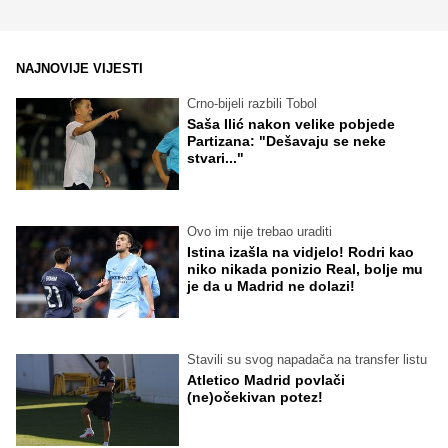
NAJNOVIJE VIJESTI
Crno-bijeli razbili Tobol
Saša Ilić nakon velike pobjede
Partizana: "Dešavaju se neke
stvari..."
Ovo im nije trebao uraditi
Istina izašla na vidjelo! Rodri kao
niko nikada ponizio Real, bolje mu
je da u Madrid ne dolazi!
Stavili su svog napadača na transfer listu
Atletico Madrid povlači
(ne)očekivan potez!