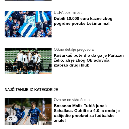
UEFA bez milosti
Dobili 10.000 eura kazne zbog
pogrdne poruke Lešinarima!
Otkrio detalje pregovora
Košarkaš potvrdio da ga je Partizan
želio, ali je zbog Obradovića
izabrao drugi klub
NAJČITANIJE IZ KATEGORIJE
Ovo se ne viđa često
Bosanac Malik Tubić junak
Schalkea: Gubili su 4:0, a onda je
uslijedio preokret za fudbalske
1
anale!