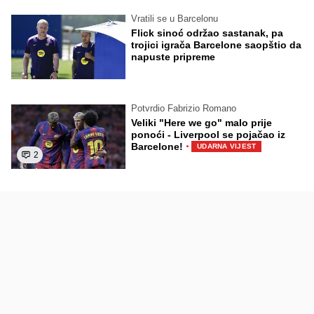
Vratili se u Barcelonu
Flick sinoć održao sastanak, pa
trojici igrača Barcelone saopštio da
napuste pripreme
Potvrdio Fabrizio Romano
Veliki "Here we go" malo prije
ponoći - Liverpool se pojačao iz
·
Barcelone!
UDARNA VIJEST
2