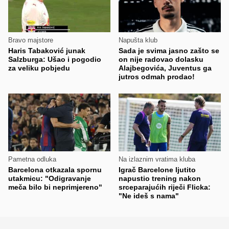
Bravo majstore
Napušta klub
Haris Tabaković junak
Sada je svima jasno zašto se
Salzburga: Ušao i pogodio
on nije radovao dolasku
za veliku pobjedu
Alajbegovića, Juventus ga
jutros odmah prodao!
Pametna odluka
Na izlaznim vratima kluba
Barcelona otkazala spornu
Igrač Barcelone ljutito
utakmicu: "Odigravanje
napustio trening nakon
meča bilo bi neprimjereno"
srceparajućih riječi Flicka:
"Ne ideš s nama"