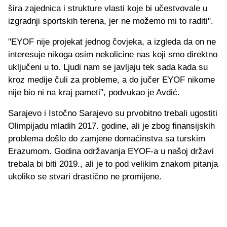
šira zajednica i strukture vlasti koje bi učestvovale u
izgradnji sportskih terena, jer ne možemo mi to raditi".
"EYOF nije projekat jednog čovjeka, a izgleda da on ne
interesuje nikoga osim nekolicine nas koji smo direktno
uključeni u to. Ljudi nam se javljaju tek sada kada su
kroz medije čuli za probleme, a do jučer EYOF nikome
nije bio ni na kraj pameti", podvukao je Avdić.
Sarajevo i Istočno Sarajevo su prvobitno trebali ugostiti
Olimpijadu mladih 2017. godine, ali je zbog finansijskih
problema došlo do zamjene domaćinstva sa turskim
Erazumom. Godina održavanja EYOF-a u našoj državi
trebala bi biti 2019., ali je to pod velikim znakom pitanja
ukoliko se stvari drastično ne promijene.