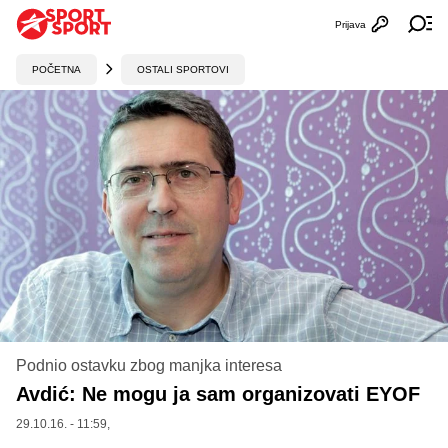
Prijava
Otvori profi
Ot
POČETNA
OSTALI SPORTOVI
Podnio ostavku zbog manjka interesa
Avdić: Ne mogu ja sam organizovati EYOF
29.10.16. - 11:59,