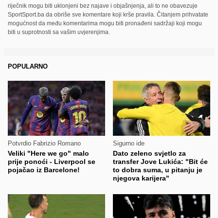
riječnik mogu biti uklonjeni bez najave i objašnjenja, ali to ne obavezuje
SportSport.ba da obriše sve komentare koji krše pravila. Čitanjem prihvatate
mogućnost da među komentarima mogu biti pronađeni sadržaji koji mogu
biti u suprotnosti sa vašim uvjerenjima.
POPULARNO
Potvrdio Fabrizio Romano
Sigurno ide
Veliki "Here we go" malo
Dato zeleno svjetlo za
prije ponoći - Liverpool se
transfer Jove Lukića: "Bit će
pojačao iz Barcelone!
to dobra suma, u pitanju je
njegova karijera"