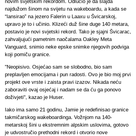
novim svjetskim rekordom. Odlučio je da slajda
najdužom šinom na svijetu na wakeboardu, a kada se
“lansirao” na jezero Falerin u Laaxu u Švicarskoj,
upravo je to i učinio. Klizeći duž šine duge 140 metara,
postavio je novi svjetski rekord. Tako je sjajni Švicarac,
zahvaljujući pametnim naočalama Oakley Meta
Vanguard, snimio neke epske snimke njegovih podviga
koji pomiču granice.
"Neopisivo. Osjećao sam se slobodno, bio sam
preplavljen emocijama i pun radosti. Ovo je bio moj prvi
projekt ove vrste i zaista pravi izazov. Nikada neću
zaboraviti ovaj osjećaj i nadam se da ću ga ponovo
doživjeti", kazao je Huser.
Iako ima samo 21 godinu, Jamie je redefinisao granice
takmičarskog wakeboardinga. Vožnjom na 140-
metarskoj šini u ekstremnim alpskim uslovima, gotovo
je udvostručio prethodni rekord i otvorio nove