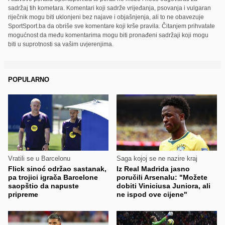
sadržaj tih kometara. Komentari koji sadrže vrijeđanja, psovanja i vulgaran
riječnik mogu biti uklonjeni bez najave i objašnjenja, ali to ne obavezuje
SportSport.ba da obriše sve komentare koji krše pravila. Čitanjem prihvatate
mogućnost da među komentarima mogu biti pronađeni sadržaji koji mogu
biti u suprotnosti sa vašim uvjerenjima.
POPULARNO
Vratili se u Barcelonu
Saga kojoj se ne nazire kraj
Flick sinoć održao sastanak,
Iz Real Madrida jasno
pa trojici igrača Barcelone
poručili Arsenalu: "Možete
saopštio da napuste
dobiti Viniciusa Juniora, ali
pripreme
ne ispod ove cijene"