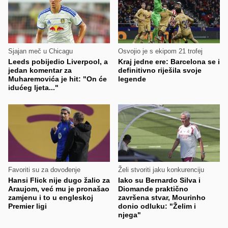
Sjajan meč u Chicagu
Osvojio je s ekipom 21 trofej
Leeds pobijedio Liverpool, a
Kraj jedne ere: Barcelona se i
jedan komentar za
definitivno riješila svoje
Muharemovića je hit: "On će
legende
idućeg ljeta..."
Favoriti su za dovođenje
Želi stvoriti jaku konkurenciju
Hansi Flick nije dugo žalio za
Iako su Bernardo Silva i
Araujom, već mu je pronašao
Diomande praktično
zamjenu i to u engleskoj
završena stvar, Mourinho
Premier ligi
donio odluku: "Želim i
njega"