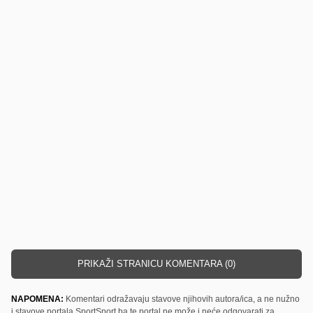
PRIKAŽI STRANICU KOMENTARA (0)
NAPOMENA:
Komentari odražavaju stavove njihovih autora/ica, a ne nužno
i stavove portala SportSport.ba te portal ne može i neće odgovarati za