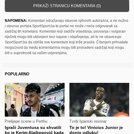
PRIKAŽI STRANICU KOMENTARA (0)
NAPOMENA:
Komentari odražavaju stavove njihovih autora/ica, a ne nužno
i stavove portala SportSport.ba te portal ne može i neće odgovarati za
sadržaj tih kometara. Komentari koji sadrže vrijeđanja, psovanja i vulgaran
riječnik mogu biti uklonjeni bez najave i objašnjenja, ali to ne obavezuje
SportSport.ba da obriše sve komentare koji krše pravila. Čitanjem prihvatate
mogućnost da među komentarima mogu biti pronađeni sadržaji koji mogu
biti u suprotnosti sa vašim uvjerenjima.
POPULARNO
Prelijepe scene u Perthu
Tvrdi španski novinar
Igrači Juventusa su shvatili
To je to! Vinicius Junior je
ko je Kerim Alajbegović kada
donio odluku!