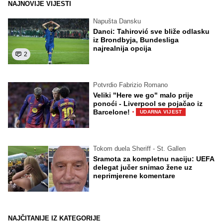
NAJNOVIJE VIJESTI
Napušta Dansku
Danci: Tahirović sve bliže odlasku
iz Brondbyja, Bundesliga
najrealnija opcija
2
Potvrdio Fabrizio Romano
Veliki "Here we go" malo prije
ponoći - Liverpool se pojačao iz
·
Barcelone!
UDARNA VIJEST
Tokom duela Sheriff - St. Gallen
Sramota za kompletnu naciju: UEFA
delegat jučer snimao žene uz
neprimjerene komentare
NAJČITANIJE IZ KATEGORIJE