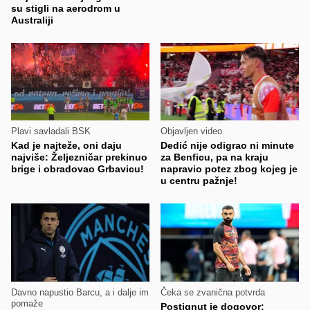
su stigli na aerodrom u
Australiji
Plavi savladali BSK
Objavljen video
Kad je najteže, oni daju
Dedić nije odigrao ni minute
najviše: Željezničar prekinuo
za Benficu, pa na kraju
brige i obradovao Grbavicu!
napravio potez zbog kojeg je
u centru pažnje!
Davno napustio Barcu, a i dalje im
Čeka se zvanična potvrda
pomaže
Postignut je dogovor: