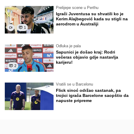
Prelijepe scene u Perthu
Igrači Juventusa su shvatili ko je
Kerim Alajbegović kada su stigli na
aerodrom u Australiji
1
Odluka je pala
Sapunici je došao kraj: Rodri
večeras objavio gdje nastavlja
karijeru!
2
Vratili se u Barcelonu
Flick sinoć održao sastanak, pa
trojici igrača Barcelone saopštio da
napuste pripreme