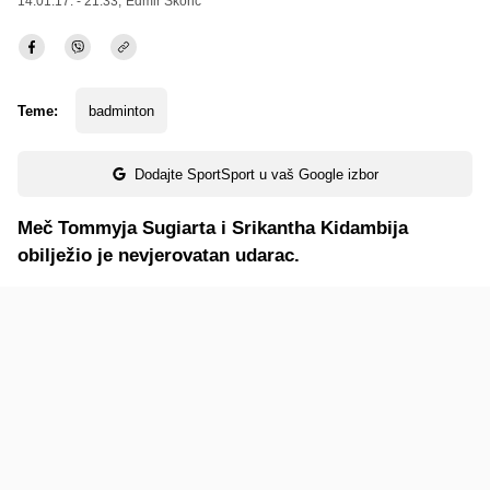
14.01.17. - 21:33,
Edmir Škorić
Teme:
badminton
Dodajte SportSport u vaš Google izbor
Meč Tommyja Sugiarta i Srikantha Kidambija
obilježio je nevjerovatan udarac.