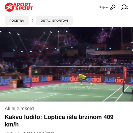
Prijava
Otvori profi
Ot
POČETNA
OSTALI SPORTOVI
Ali nije rekord
Kakvo ludilo: Loptica išla brzinom 409
km/h