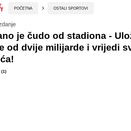
POČETNA
OSTALI SPORTOVI
zdanje
ano je čudo od stadiona - Ul
še od dvije milijarde i vrijedi 
ća!
(1)