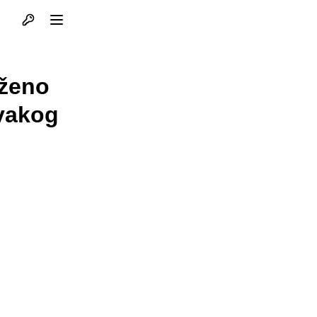
Otvori profil
Otvori meni
oženo
svakog