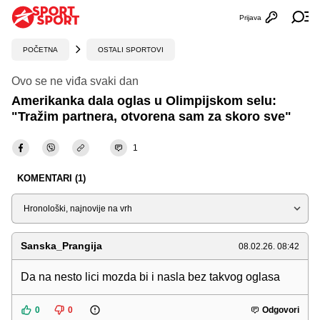
Prijava
Otvori profi
Ot
POČETNA
OSTALI SPORTOVI
Ovo se ne viđa svaki dan
Amerikanka dala oglas u Olimpijskom selu:
"Tražim partnera, otvorena sam za skoro sve"
1
KOMENTARI (1)
Sortiraj
Sanska_Prangija
08.02.26. 08:42
Da na nesto lici mozda bi i nasla bez takvog oglasa
0
0
Odgovori