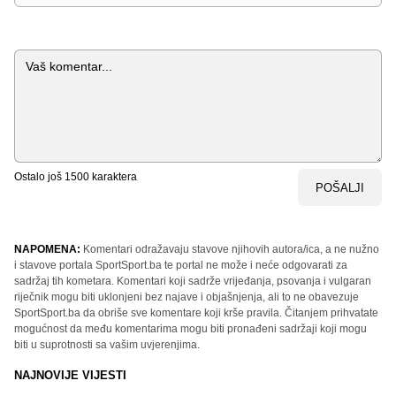
Komentar
Ostalo još
1500
karaktera
POŠALJI
NAPOMENA:
Komentari odražavaju stavove njihovih autora/ica, a ne nužno
i stavove portala SportSport.ba te portal ne može i neće odgovarati za
sadržaj tih kometara. Komentari koji sadrže vrijeđanja, psovanja i vulgaran
riječnik mogu biti uklonjeni bez najave i objašnjenja, ali to ne obavezuje
SportSport.ba da obriše sve komentare koji krše pravila. Čitanjem prihvatate
mogućnost da među komentarima mogu biti pronađeni sadržaji koji mogu
biti u suprotnosti sa vašim uvjerenjima.
NAJNOVIJE VIJESTI