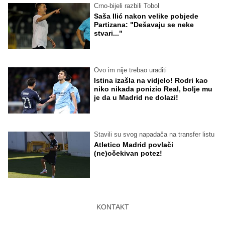
Crno-bijeli razbili Tobol
Saša Ilić nakon velike pobjede
Partizana: "Dešavaju se neke
stvari..."
Ovo im nije trebao uraditi
Istina izašla na vidjelo! Rodri kao
niko nikada ponizio Real, bolje mu
je da u Madrid ne dolazi!
Stavili su svog napadača na transfer listu
Atletico Madrid povlači
(ne)očekivan potez!
KONTAKT