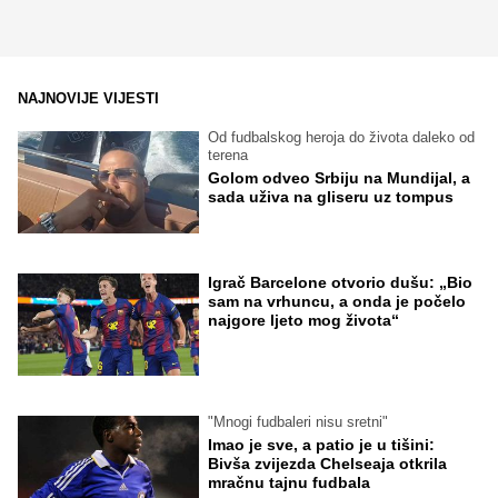
NAJNOVIJE VIJESTI
Od fudbalskog heroja do života daleko od
terena
Golom odveo Srbiju na Mundijal, a
sada uživa na gliseru uz tompus
Igrač Barcelone otvorio dušu: „Bio
sam na vrhuncu, a onda je počelo
najgore ljeto mog života“
"Mnogi fudbaleri nisu sretni"
Imao je sve, a patio je u tišini:
Bivša zvijezda Chelseaja otkrila
mračnu tajnu fudbala