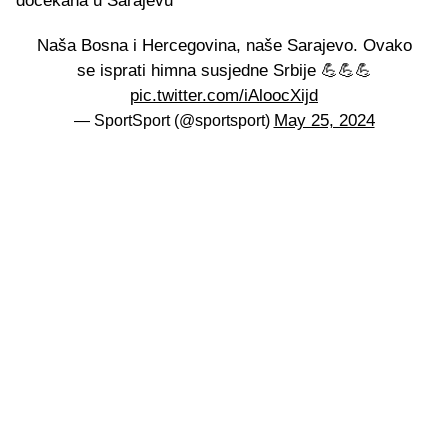
dočekana u Sarajevu
Naša Bosna i Hercegovina, naše Sarajevo. Ovako
se isprati himna susjedne Srbije 💪💪💪
pic.twitter.com/iAloocXijd
May 25, 2024
— SportSport (@sportsport)