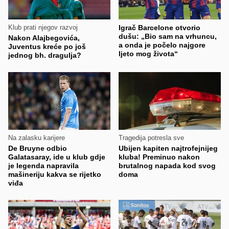
Klub prati njegov razvoj
Igrač Barcelone otvorio
dušu: „Bio sam na vrhuncu,
Nakon Alajbegovića,
a onda je počelo najgore
Juventus kreće po još
ljeto mog života“
jednog bh. dragulja?
Na zalasku karijere
Tragedija potresla sve
De Bruyne odbio
Ubijen kapiten najtrofejnijeg
Galatasaray, ide u klub gdje
kluba! Preminuo nakon
je legenda napravila
brutalnog napada kod svog
mašineriju kakva se rijetko
doma
viđa