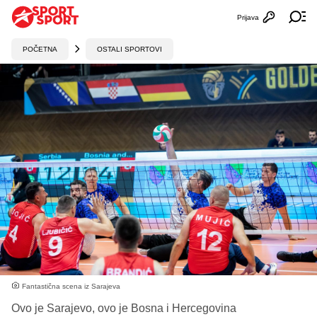
Prijava
Otvori profi
Ot
POČETNA
OSTALI SPORTOVI
Fantastična scena iz Sarajeva
Ovo je Sarajevo, ovo je Bosna i Hercegovina