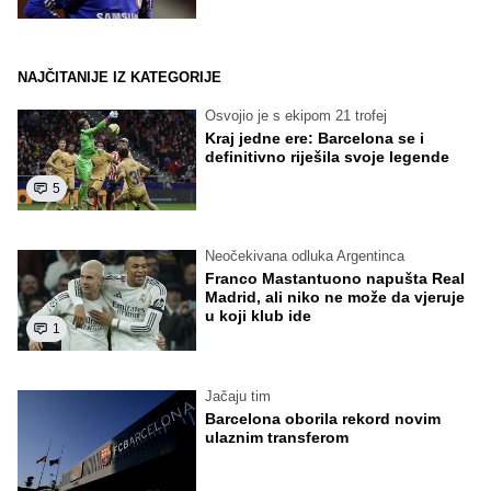
NAJČITANIJE IZ KATEGORIJE
Osvojio je s ekipom 21 trofej
Kraj jedne ere: Barcelona se i
definitivno riješila svoje legende
5
Neočekivana odluka Argentinca
Franco Mastantuono napušta Real
Madrid, ali niko ne može da vjeruje
u koji klub ide
1
Jačaju tim
Barcelona oborila rekord novim
ulaznim transferom