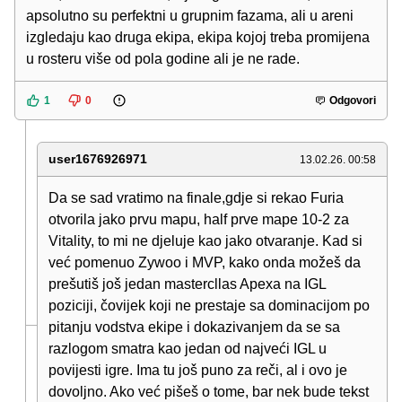
apsolutno su perfektni u grupnim fazama, ali u areni
izgledaju kao druga ekipa, ekipa kojoj treba promijena
u rosteru više od pola godine ali je ne rade.
1
0
Odgovori
user1676926971
13.02.26. 00:58
Da se sad vratimo na finale,gdje si rekao Furia
otvorila jako prvu mapu, half prve mape 10-2 za
Vitality, to mi ne djeluje kao jako otvaranje. Kad si
već pomenuo Zywoo i MVP, kako onda možeš da
prešutiš još jedan mastercllas Apexa na IGL
poziciji, čovijek koji ne prestaje sa dominacijom po
pitanju vodstva ekipe i dokazivanjem da se sa
razlogom smatra kao jedan od najveći IGL u
povijesti igre. Ima tu još puno za reči, al i ovo je
dovoljno. Ako već pišeš o tome, bar nek bude tekst