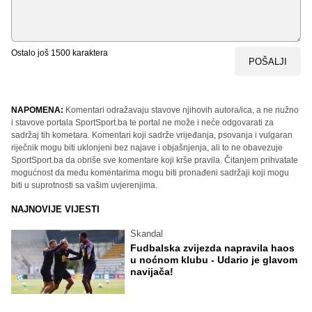
Ostalo još
1500
karaktera
POŠALJI
NAPOMENA:
Komentari odražavaju stavove njihovih autora/ica, a ne nužno
i stavove portala SportSport.ba te portal ne može i neće odgovarati za
sadržaj tih kometara. Komentari koji sadrže vrijeđanja, psovanja i vulgaran
riječnik mogu biti uklonjeni bez najave i objašnjenja, ali to ne obavezuje
SportSport.ba da obriše sve komentare koji krše pravila. Čitanjem prihvatate
mogućnost da među komentarima mogu biti pronađeni sadržaji koji mogu
biti u suprotnosti sa vašim uvjerenjima.
NAJNOVIJE VIJESTI
Skandal
Fudbalska zvijezda napravila haos
u noćnom klubu - Udario je glavom
navijača!