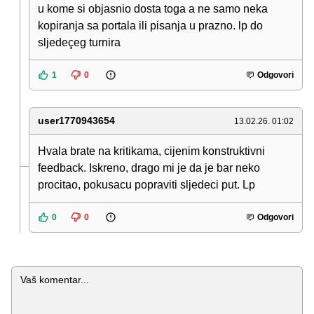
u kome si objasnio dosta toga a ne samo neka
kopiranja sa portala ili pisanja u prazno. lp do
sljedeçeg turnira
1
0
Odgovori
user1770943654
13.02.26. 01:02
Hvala brate na kritikama, cijenim konstruktivni
feedback. Iskreno, drago mi je da je bar neko
procitao, pokusacu popraviti sljedeci put. Lp
0
0
Odgovori
Komentar