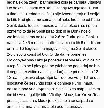
jedina ekipa zadnji par mjeseci koja je parirala Vitalityu
i to dokazuju sami rezultati u zadnji 4/5 mjeseci. Furia
u finalu ni u jednom slučaju nije iznenadjenjr niti smije
to biti. Kad gledamo sama polufinala, krenimo od Furia
Spirit, dosta toga si napisao a ništa rekao nisi, npr da
uzmemo to da je Spirit igrao dok ih je Donk nosio,
vratimo se samo na rezultat 2-6 za Furiu, gdje Donk u
naletu veže 6 rudni sa multi killovima i u tih 6 rundi sam
on ima 16 fragova i na njegovim ledjima Spirit okrece
2-6 u svoju korist od 8-6. Onda da ne pomenes
Molodoyev play i ako je pocetak sezone tek, ovo ce biti
u top 3 ako ne i play godine (slobodno pogledaj na hltv
il negdje jer vidim da nisi gledao) gdje pri rezultatu 12-
12, sam riješava ekipu Spirita, i donosi Furiji 13 rundu,
ispostavit če se rundu koja je donijela Furiji i mapu,
bez te runde vrlo izvjesno bi Spirit i uzeo mapu, samim
tim bi sve drugačije bilo. Vitality i Mouz, kao što većina
pratitelja csa zna, Mouz je ekipa koja se raspada u
areni, iz turnira u turnir, cijelu godinu unazad,