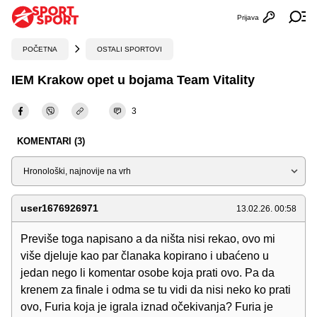
Prijava
Otvori profi
Ot
POČETNA
OSTALI SPORTOVI
IEM Krakow opet u bojama Team Vitality
3
KOMENTARI (3)
Sortiraj
user1676926971
13.02.26. 00:58
Previše toga napisano a da ništa nisi rekao, ovo mi
više djeluje kao par članaka kopirano i ubaćeno u
jedan nego li komentar osobe koja prati ovo. Pa da
krenem za finale i odma se tu vidi da nisi neko ko prati
ovo, Furia koja je igrala iznad očekivanja? Furia je