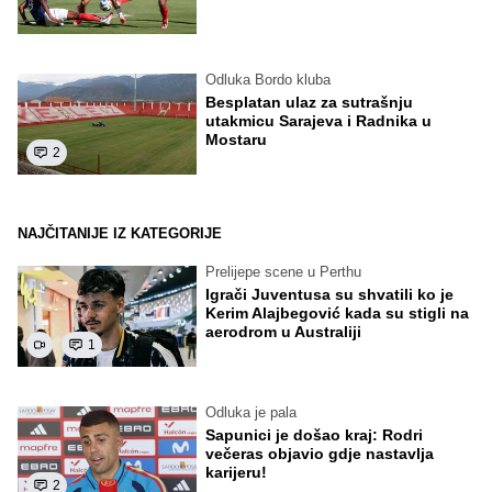
Odluka Bordo kluba
Besplatan ulaz za sutrašnju
utakmicu Sarajeva i Radnika u
Mostaru
2
NAJČITANIJE IZ KATEGORIJE
Prelijepe scene u Perthu
Igrači Juventusa su shvatili ko je
Kerim Alajbegović kada su stigli na
aerodrom u Australiji
1
Odluka je pala
Sapunici je došao kraj: Rodri
večeras objavio gdje nastavlja
karijeru!
2