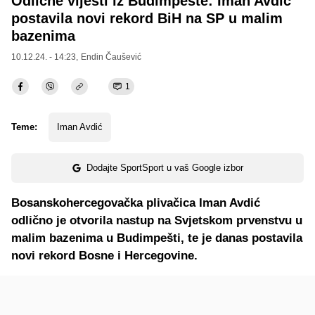
Odlične vijesti iz Budimpešte: Iman Avdić
postavila novi rekord BiH na SP u malim
bazenima
10.12.24. - 14:23,
Endin Čaušević
1
Teme:
Iman Avdić
Dodajte SportSport u vaš Google izbor
Bosanskohercegovačka plivačica Iman Avdić
odlično je otvorila nastup na Svjetskom prvenstvu u
malim bazenima u Budimpešti, te je danas postavila
novi rekord Bosne i Hercegovine.