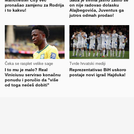
Manchester City već
Sada je svima jasno zašto se
pronašao zamjenu za Rodrija
on nije radovao dolasku
i to kakvu!
Alajbegovića, Juventus ga
jutros odmah prodao!
Čeka se rasplet velike sage
Tvrde hrvatski mediji
I to mu je malo? Real
Reprezentativac BiH uskoro
Viniciusu servirao konačnu
postaje novi igrač Hajduka!
ponudu i poručio da "više
od toga nećeš dobiti"