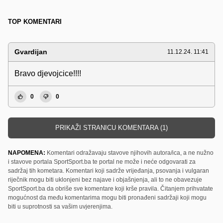
TOP KOMENTARI
Gvardijan
11.12.24. 11:41
Bravo djevojcice!!!!
0
0
PRIKAŽI STRANICU KOMENTARA (1)
NAPOMENA:
Komentari odražavaju stavove njihovih autora/ica, a ne nužno
i stavove portala SportSport.ba te portal ne može i neće odgovarati za
sadržaj tih kometara. Komentari koji sadrže vrijeđanja, psovanja i vulgaran
riječnik mogu biti uklonjeni bez najave i objašnjenja, ali to ne obavezuje
SportSport.ba da obriše sve komentare koji krše pravila. Čitanjem prihvatate
mogućnost da među komentarima mogu biti pronađeni sadržaji koji mogu
biti u suprotnosti sa vašim uvjerenjima.