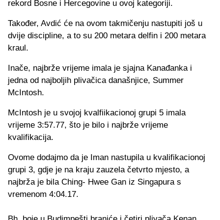
rekord Bosne i Hercegovine u ovoj kategoriji.
Također, Avdić će na ovom takmičenju nastupiti još u
dvije discipline, a to su 200 metara delfin i 200 metara
kraul.
Inače, najbrže vrijeme imala je sjajna Kanađanka i
jedna od najboljih plivačica današnjice, Summer
McIntosh.
McIntosh je u svojoj kvalfiikacionoj grupi 5 imala
vrijeme 3:57.77, što je bilo i najbrže vrijeme
kvalifikacija.
Ovome dodajmo da je Iman nastupila u kvalifikacionoj
grupi 3, gdje je na kraju zauzela četvrto mjesto, a
najbrža je bila Ching- Hwee Gan iz Singapura s
vremenom 4:04.17.
Bh. boje u Budimpešti braniće i četiri plivača Kenan