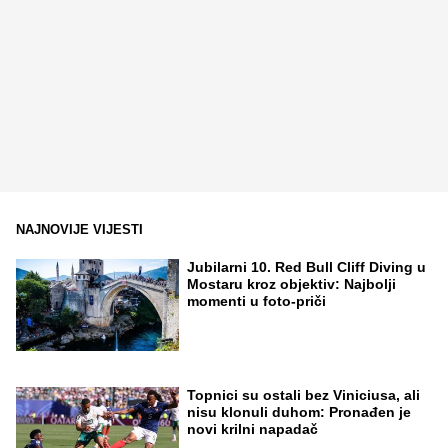
NAJNOVIJE VIJESTI
Jubilarni 10. Red Bull Cliff Diving u
Mostaru kroz objektiv: Najbolji
momenti u foto-priči
Topnici su ostali bez Viniciusa, ali
nisu klonuli duhom: Pronađen je
novi krilni napadač