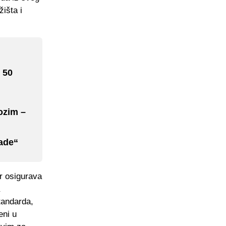
žišta i
 50
ozim –
ade“
er osigurava
standarda,
eni u