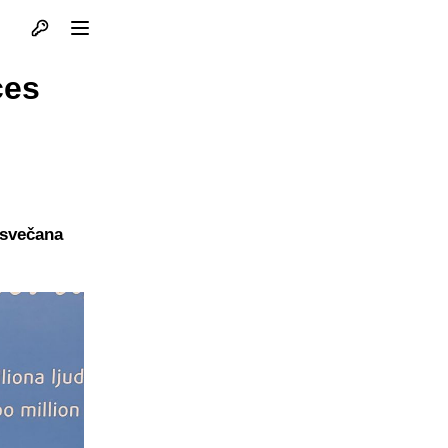
Otvori profil
Otvori meni
ces
 svečana