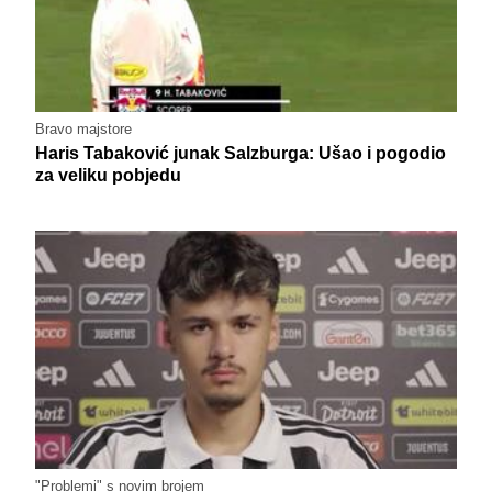
Bravo majstore
Haris Tabaković junak Salzburga: Ušao i pogodio
za veliku pobjedu
"Problemi" s novim brojem