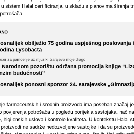
u sistem Halal certificiranja, u skladu s planovima širenja tr
potrošača.
ANO
osnalijek obilježio 75 godina uspješnog poslovanja i
odina Lysobacta
ečer za pamćenje uz mjuzikl Sarajevo moje drago
 Narodnom pozorištu održana promocija knjige “Liz
nzim budućnosti”
osnalijek ponosni sponzor 24. sarajevske „Gimnazij
anje farmaceutskih i srodnih proizvoda ima poseban značaj j
o povjerenja potrošača u pogledu porijekla sastojaka, načina
, higijenskih uslova i kontrole kvaliteta. U kontekstu Halal 
 proizvodi ne sadrže nedozvoljene sastojke i da su proizved