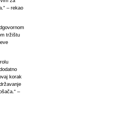
jivim za
a.“ – rekao
 odgovornom
m tržištu
jeve
rolu
 dodatno
ovaj korak
adržavanje
rošača.“ –