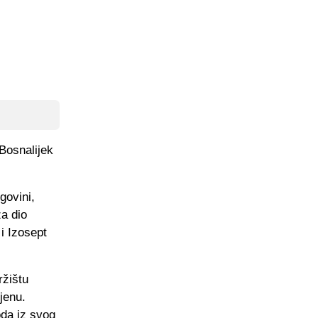
Bosnalijek
govini,
a dio
i Izosept
ržištu
jenu.
oda iz svog