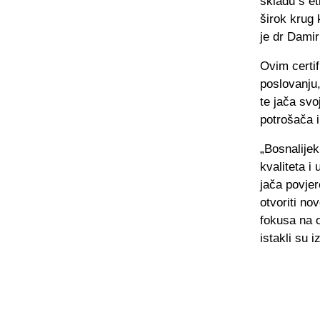
skladu s et
širok krug 
je dr Damir
Ovim certi
poslovanju
te jača sv
potrošača i
„Bosnalijek
kvaliteta i
jača povje
otvoriti no
fokusa na o
istakli su i