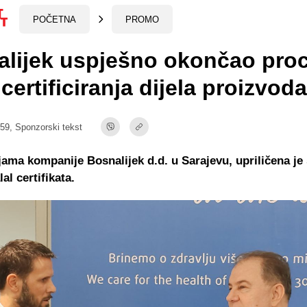
POČETNA
PROMO
alijek uspješno okončao pro
 certificiranja dijela proizvoda
:59,
Sponzorski tekst
jama kompanije Bosnalijek d.d. u Sarajevu, upriličena je
al certifikata.