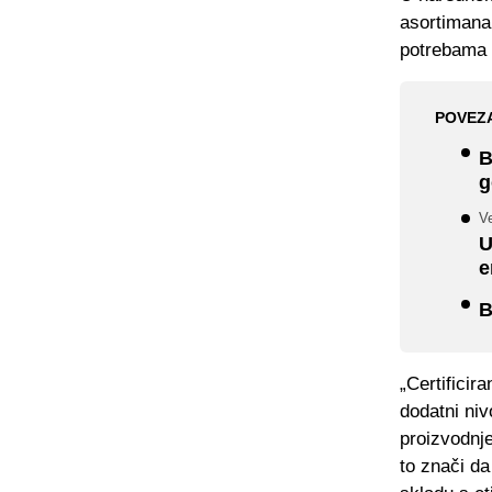
asortimana 
potrebama 
POVEZ
B
g
V
U
e
B
„Certificir
dodatni niv
proizvodnje
to znači da