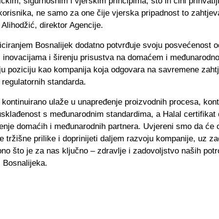
ičkim, sigurnosnim i vjerskim principima, što ih čini prihvatl
korisnika, ne samo za one čije vjerska pripadnost to zahtjev
 Alihodžić, direktor Agencije.
ficiranjem Bosnalijek dodatno potvrđuje svoju posvećenost
, inovacijama i širenju prisustva na domaćem i međunarodno
oju poziciju kao kompanija koja odgovara na savremene zaht
 regulatornih standarda.
 kontinuirano ulaže u unapređenje proizvodnih procesa, kont
 usklađenost s međunarodnim standardima, a Halal certifikat
renje domaćih i međunarodnih partnera. Uvjereni smo da će 
ve tržišne prilike i doprinijeti daljem razvoju kompanije, uz z
no što je za nas ključno – zdravlje i zadovoljstvo naših pot
z Bosnalijeka.