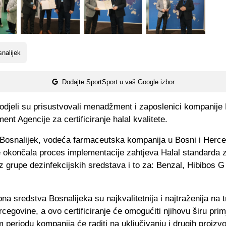
nalijek
Dodajte SportSport u vaš Google izbor
odjeli su prisustvovali menadžment i zaposlenici kompanije 
nt Agencije za certificiranje halal kvalitete.
Bosnalijek, vodeća farmaceutska kompanija u Bosni i Herce
e okončala proces implementacije zahtjeva Halal standarda z
z grupe dezinfekcijskih sredstava i to za: Benzal, Hibibos G 
na sredstva Bosnalijeka su najkvalitetnija i najtraženija na t
cegovine, a ovo certificiranje će omogućiti njihovu širu prim
periodu kompanija će raditi na uključivanju i drugih proizv