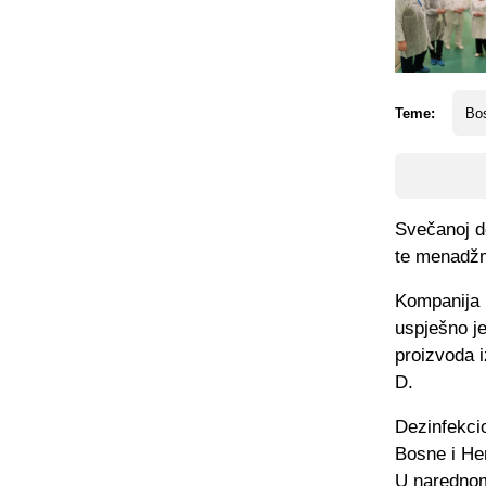
Teme:
Bos
Svečanoj d
te menadžme
Kompanija 
uspješno j
proizvoda i
D.
Dezinfekcio
Bosne i Her
U narednom 