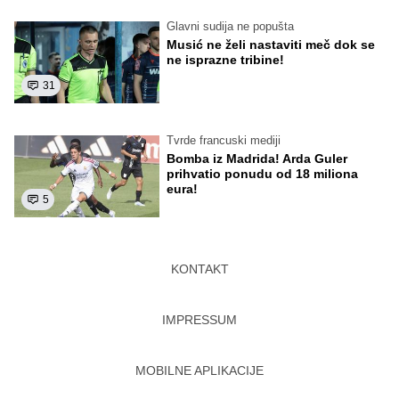
Glavni sudija ne popušta
Musić ne želi nastaviti meč dok se
ne isprazne tribine!
31
Tvrde francuski mediji
Bomba iz Madrida! Arda Guler
prihvatio ponudu od 18 miliona
eura!
5
KONTAKT
IMPRESSUM
MOBILNE APLIKACIJE