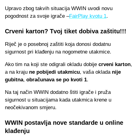
Upravo zbog takvih situacija WWIN uvodi novu
pogodnost za svoje igrače –
FairPlay kvotu 1
.
Crveni karton? Tvoj tiket dobiva zaštitu!!!
Riječ je o posebnoj zaštiti koja donosi dodatnu
sigurnost pri klađenju na nogometne utakmice.
Ako tim na koji ste odigrali okladu dobije
crveni karton
,
a na kraju
ne pobijedi utakmicu
, vaša oklada
nije
gubitna
,
obračunava se po kvoti 1
.
Na taj način WWIN dodatno štiti igrače i pruža
sigurnost u situacijama kada utakmica krene u
neočekivanom smjeru.
WWIN postavlja nove standarde u online
klađenju