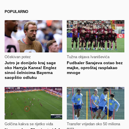
POPULARNO
Očekivan potez
Tužna objava Ivaniševića
Jutro je donijelo kraj sage
Fudbaler Sarajeva ostao bez
oko Harryja Kanea! Englez
majke, oproštaj rasplakao
sinoć čelnicima Bayerna
mnoge
saopštio odluku
Golčina kakva se rijetko viđa
Transfer vrijedan oko 50 miliona
eura