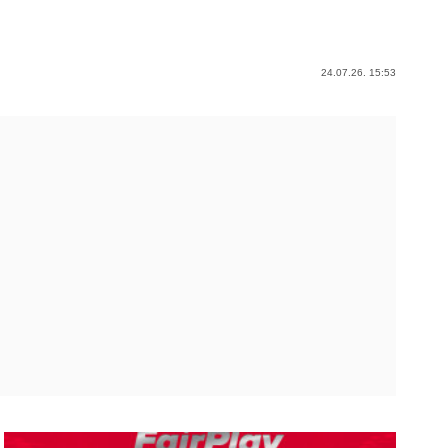
24.07.26. 15:53