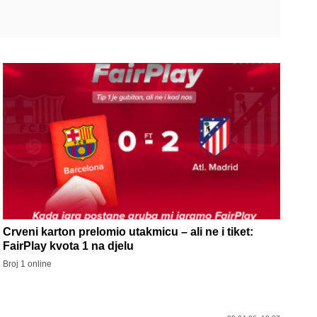
Crveni karton prelomio utakmicu – ali ne i tiket:
FairPlay kvota 1 na djelu
Broj 1 online