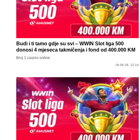
Budi i ti tamo gdje su svi – WWIN Slot liga 500
donosi 4 mjeseca takmičenja i fond od 400.000 KM
Broj 1 casino online
18.06.26. 12:14