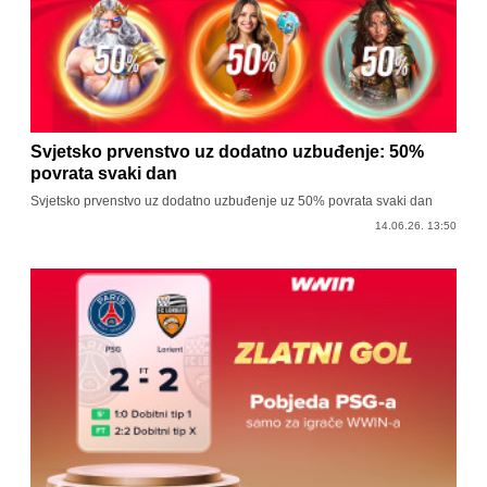
Svjetsko prvenstvo uz dodatno uzbuđenje: 50%
povrata svaki dan
Svjetsko prvenstvo uz dodatno uzbuđenje uz 50% povrata svaki dan
14.06.26. 13:50