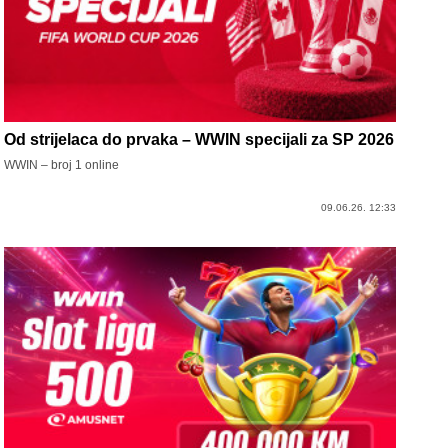
Od strijelaca do prvaka – WWIN specijali za SP 2026
WWIN – broj 1 online
09.06.26. 12:33