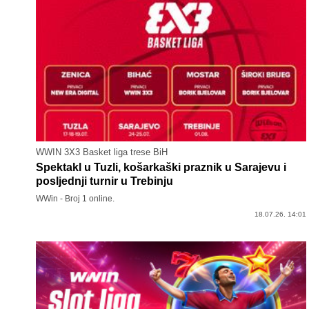
WWIN 3X3 Basket liga trese BiH
Spektakl u Tuzli, košarkaški praznik u Sarajevu i
posljednji turnir u Trebinju
WWin - Broj 1 online.
18.07.26. 14:01