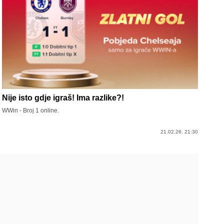
Nije isto gdje igraš! Ima razlike?!
WWin - Broj 1 online.
21.02.26. 21:30