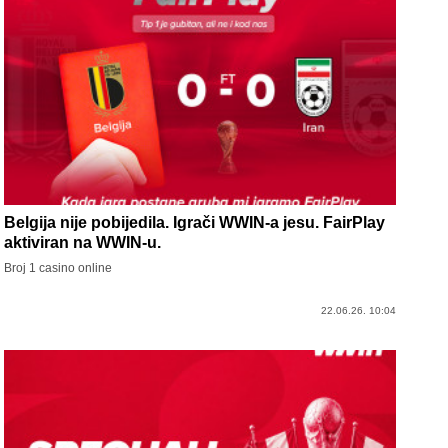
Belgija nije pobijedila. Igrači WWIN-a jesu. FairPlay
aktiviran na WWIN-u.
Broj 1 casino online
22.06.26. 10:04