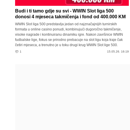
Budi i ti tamo gdje su svi - WWIN Slot liga 500
donosi 4 mjeseca takmičenja i fond od 400.000 KM
WWIN Slot liga 500 predstavlja jedan od najznačajnijih turnirskih
formata u online casino ponudi, kombinujući dugoročno takmičenje,
visoke nagrade i kontinuiranu dinamiku igre. Nakon završnice WWIN
fudbalske lige, fokus se prirodno prebacuje na slot ligu koja traje čak
četiri mjeseca, a trenutno je u toku drugi krug WWIN Slot lige 500.
1
15.05.26. 16:19