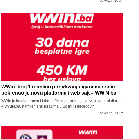
09.04.26. 10:37
WWin, broj 1 u online priređivanju igara na sreću,
pokrenuo je novu platformu i web sajt – WWIN.ba
WWin je lansirao novu i tehnološki najnapredniju verziju svoje platforme
– WWIN.ba, namijenjenu igračima u Bosni i Hercegovini.
20.03.26. 12:17