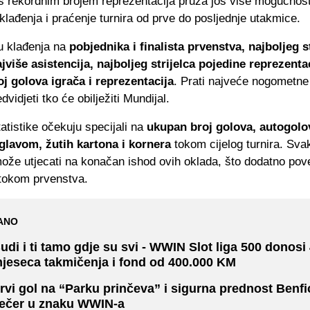
s rekordnim brojem reprezentacija pruža još više mogućnost
lađenja i praćenje turnira od prve do posljednje utakmice.
u klađenja na
pobjednika i finalista prvenstva, najboljeg st
jviše asistencija, najboljeg strijelca pojedine reprezentac
j golova igrača i reprezentacija
. Prati najveće nogometne 
dvidjeti tko će obilježiti Mundijal.
statistike očekuju specijali na
ukupan broj golova, autogolo
lavom, žutih kartona i kornera
tokom cijelog turnira. Sva
ože utjecati na konačan ishod ovih oklada, što dodatno po
tokom prvenstva.
ANO
udi i ti tamo gdje su svi - WWIN Slot liga 500 donosi
jeseca takmičenja i fond od 400.000 KM
rvi gol na “Parku prinčeva” i sigurna prednost Benfi
ečer u znaku WWIN-a