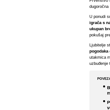
Prvenstvo 
dugoročna k
U ponudi s
igrača s na
ukupan bro
pokušaj pre
Ljubitelje 
pogodaka g
utakmica m
uzbuđenje 
POVEZ
B
m
P
v