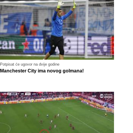
Potpisat će ugovor na dvije godine
Manchester City ima novog golmana!