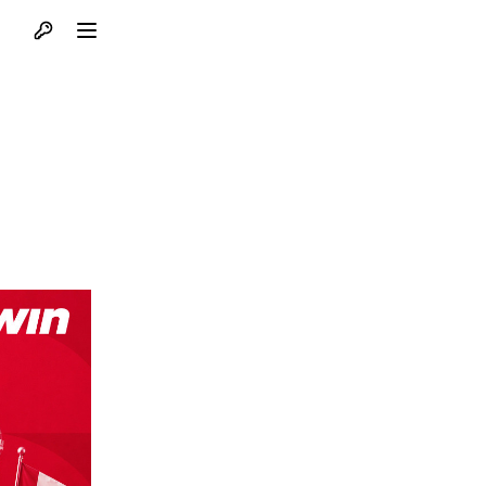
Otvori profil
Otvori meni