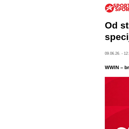
Od st
speci
09.06.26. - 12
WWIN – bro