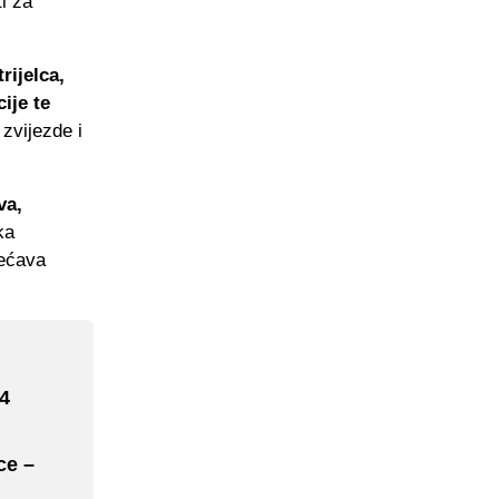
i za
rijelca,
ije te
zvijezde i
va,
ka
većava
 4
ce –