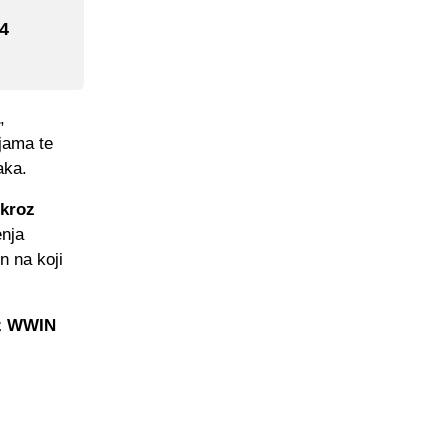
 4
,
ijama te
aka.
 kroz
enja
n na koji
uz WWIN