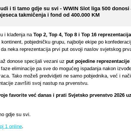
udi i ti tamo gdje su svi - WWIN Slot liga 500 donosi
jeseca takmičenja i fond od 400.000 KM
u i klađenja na
Top 2, Top 4, Top 8 i Top 16 reprezentacija
 kontinent, pobjedničku grupu, najbolje ekipe po konfederac
da neka reprezentacija prvi put osvoji naslov svjetskog prv
až donose specijali vezani uz
put pojedine reprezentacije
 faze eliminacije pa sve do mogućeg ispadanja nakon izvođ
aca. Tako možeš predvidjeti ne samo pobjednika, već i nači
tacije završiti svoj nastup na prvenstvu.
oje favorite već danas i prati Svjetsko prvenstvo 2026 
mo gdje su svi.
j 1 online
.