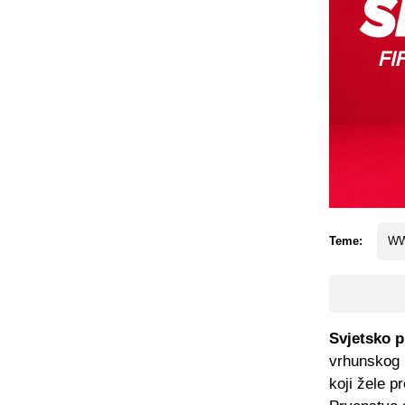
Teme:
WW
Svjetsko p
vrhunskog
koji žele p