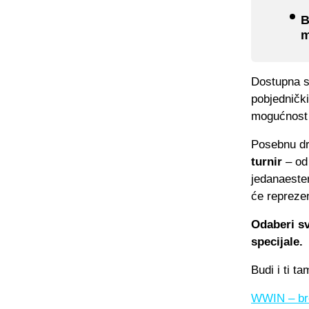
B
m
Dostupna s
pobjednički
mogućnost 
Posebnu dr
turnir
– od
jedanaester
će reprezen
Odaberi sv
specijale.
Budi i ti ta
WWIN – bro