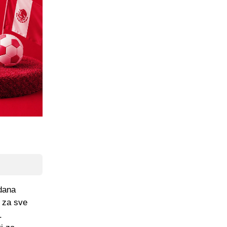
dana
za sve
.