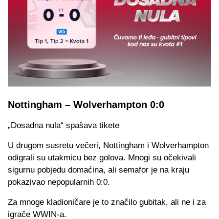
Nottingham – Wolverhampton 0:0
„Dosadna nula“ spašava tikete
U drugom susretu večeri, Nottingham i Wolverhampton
odigrali su utakmicu bez golova. Mnogi su očekivali
sigurnu pobjedu domaćina, ali semafor je na kraju
pokazivao nepopularnih 0:0.
Za mnoge kladioničare je to značilo gubitak, ali ne i za
igrače WWIN-a.