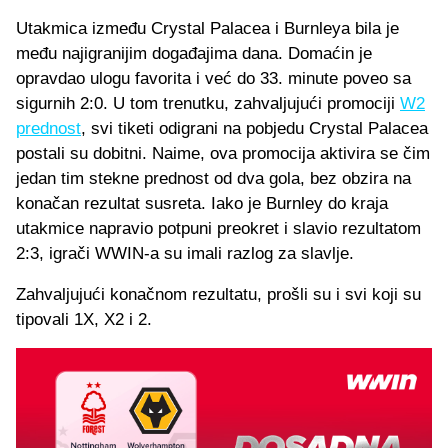
Utakmica između Crystal Palacea i Burnleya bila je
među najigranijim događajima dana. Domaćin je
opravdao ulogu favorita i već do 33. minute poveo sa
sigurnih 2:0. U tom trenutku, zahvaljujući promociji
W2
prednost
, svi tiketi odigrani na pobjedu Crystal Palacea
postali su dobitni. Naime, ova promocija aktivira se čim
jedan tim stekne prednost od dva gola, bez obzira na
konačan rezultat susreta. Iako je Burnley do kraja
utakmice napravio potpuni preokret i slavio rezultatom
2:3, igrači WWIN-a su imali razlog za slavlje.
Zahvaljujući konačnom rezultatu, prošli su i svi koji su
tipovali 1X, X2 i 2.