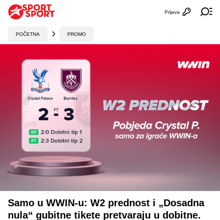
Prijava
Otvori profi
Ot
POČETNA
PROMO
Samo u WWIN-u: W2 prednost i „Dosadna
nula“ gubitne tikete pretvaraju u dobitne.