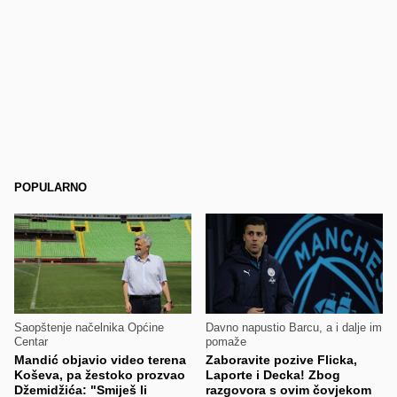
POPULARNO
Saopštenje načelnika Općine
Davno napustio Barcu, a i dalje im
Centar
pomaže
Mandić objavio video terena
Zaboravite pozive Flicka,
Koševa, pa žestoko prozvao
Laporte i Decka! Zbog
Džemidžića: "Smiješ li
razgovora s ovim čovjekom