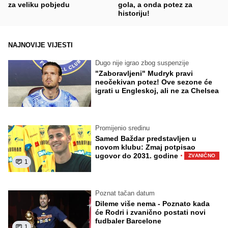
za veliku pobjedu
gola, a onda potez za
historiju!
NAJNOVIJE VIJESTI
Dugo nije igrao zbog suspenzije
"Zaboravljeni" Mudryk pravi
neočekivan potez! Ove sezone će
igrati u Engleskoj, ali ne za Chelsea
Promijenio sredinu
Samed Baždar predstavljen u
novom klubu: Zmaj potpisao
·
ugovor do 2031. godine
ZVANIČNO
1
Poznat tačan datum
Dileme više nema - Poznato kada
će Rodri i zvanično postati novi
fudbaler Barcelone
1