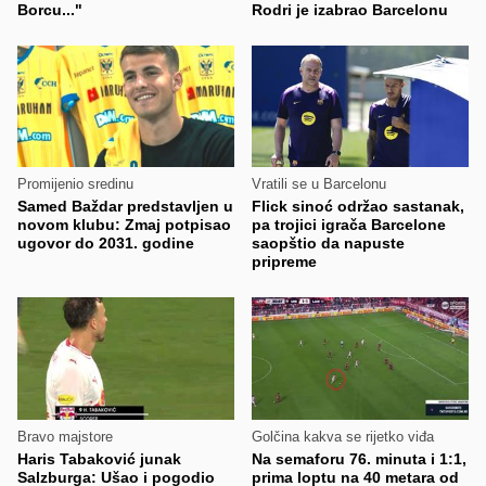
Borcu..."
Rodri je izabrao Barcelonu
Promijenio sredinu
Vratili se u Barcelonu
Samed Baždar predstavljen u
Flick sinoć održao sastanak,
novom klubu: Zmaj potpisao
pa trojici igrača Barcelone
ugovor do 2031. godine
saopštio da napuste
pripreme
Bravo majstore
Golčina kakva se rijetko viđa
Haris Tabaković junak
Na semaforu 76. minuta i 1:1,
Salzburga: Ušao i pogodio
prima loptu na 40 metara od