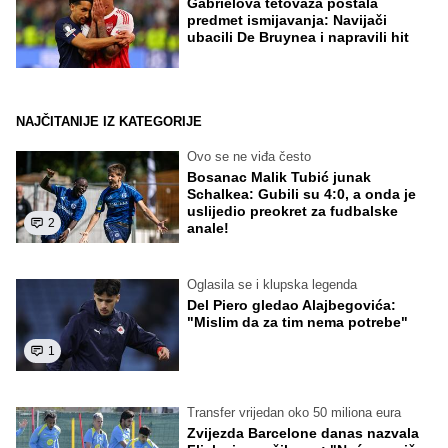
Gabrielova tetovaža postala
predmet ismijavanja: Navijači
ubacili De Bruynea i napravili hit
NAJČITANIJE IZ KATEGORIJE
Ovo se ne viđa često
Bosanac Malik Tubić junak
Schalkea: Gubili su 4:0, a onda je
uslijedio preokret za fudbalske
2
anale!
Oglasila se i klupska legenda
Del Piero gledao Alajbegovića:
"Mislim da za tim nema potrebe"
1
Transfer vrijedan oko 50 miliona eura
Zvijezda Barcelone danas nazvala