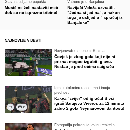
Glavni sudija ne popušta
Vatreno je u Banjaluci
Musić ne želi nastaviti meč
Navijači Veleža uzvratili:
dok se ne isprazne tribine!
"Jedna si jedina", a nakon
toga je uslijedio "ispraćaj iz
Banjaluke"
NAJNOVIJE VIJESTI
Nevjerovatne scene iz Brazila
Čovjek je zbog gola koji nije ni
priznat mogao izgubiti glavu:
Nestao je pred očima saigrača
Igraju utakmicu u gostima i imaju
prednost
Kakva "zvijer" od igrača! Bivši
igrač Sarajeva Viveros za 12 minuta
6
zabio 2 gola Neymarovom Santosu!
Fotografija pokrenula lavinu reakcija