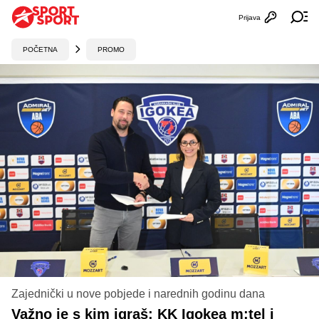
Prijava
Otvori profi
Ot
POČETNA
PROMO
Zajednički u nove pobjede i narednih godinu dana
Važno je s kim igraš: KK Igokea m:tel i