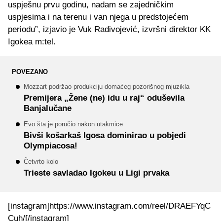
uspješnu prvu godinu, nadam se zajedničkim
uspjesima i na terenu i van njega u predstojećem
periodu”, izjavio je Vuk Radivojević, izvršni direktor KK
Igokea m:tel.
POVEZANO
Mozzart podržao produkciju domaćeg pozorišnog mjuzikla
Premijera „Žene (ne) idu u raj“ oduševila
Banjalučane
Evo šta je poručio nakon utakmice
Bivši košarkaš Igosa dominirao u pobjedi
Olympiacosa!
Četvrto kolo
Trieste savladao Igokeu u Ligi prvaka
[instagram]https://www.instagram.com/reel/DRAEFYqC
Cuh/[/instagram]