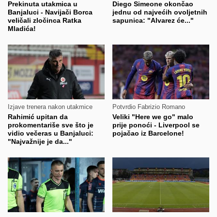
Prekinuta utakmica u
Diego Simeone okončao
Banjaluci - Navijači Borca
jednu od najvećih ovoljetnih
veličali zločinca Ratka
sapunica: "Alvarez će..."
Mladića!
Izjave trenera nakon utakmice
Potvrdio Fabrizio Romano
Rahimić upitan da
Veliki "Here we go" malo
prokomentariše sve što je
prije ponoći - Liverpool se
vidio večeras u Banjaluci:
pojačao iz Barcelone!
"Najvažnije je da..."