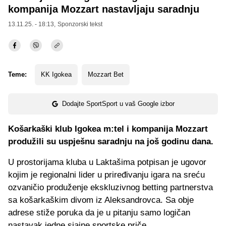
kompanija Mozzart nastavljaju saradnju
13.11.25. - 18:13,
Sponzorski tekst
Teme:
KK Igokea
Mozzart Bet
Dodajte SportSport u vaš Google izbor
Košarkaški klub Igokea m:tel i kompanija Mozzart
produžili su uspješnu saradnju na još godinu dana.
U prostorijama kluba u Laktašima potpisan je ugovor
kojim je regionalni lider u priređivanju igara na sreću
ozvaničio produženje ekskluzivnog betting partnerstva
sa košarkaškim divom iz Aleksandrovca. Sa obje
adrese stiže poruka da je u pitanju samo logičan
nastavak jedne sjajne sportske priče.