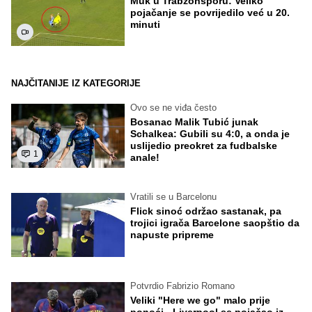
Muk u Trabzonsporu: Veliko
pojačanje se povrijedilo već u 20.
minuti
NAJČITANIJE IZ KATEGORIJE
Ovo se ne viđa često
Bosanac Malik Tubić junak
Schalkea: Gubili su 4:0, a onda je
uslijedio preokret za fudbalske
1
anale!
Vratili se u Barcelonu
Flick sinoć održao sastanak, pa
trojici igrača Barcelone saopštio da
napuste pripreme
Potvrdio Fabrizio Romano
Veliki "Here we go" malo prije