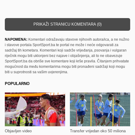
PRIKAŽI STRANICU KOMENTARA (0)
NAPOMENA:
Komentari odražavaju stavove njihovih autora/ica, a ne nužno
i stavove portala SportSport.ba te portal ne može i neće odgovarati za
sadržaj tih kometara. Komentari koji sadrže vrijeđanja, psovanja i vulgaran
riječnik mogu biti uklonjeni bez najave i objašnjenja, ali to ne obavezuje
SportSport.ba da obriše sve komentare koji krše pravila. Čitanjem prihvatate
mogućnost da među komentarima mogu biti pronađeni sadržaji koji mogu
biti u suprotnosti sa vašim uvjerenjima.
POPULARNO
Objavljen video
Transfer vrijedan oko 50 miliona