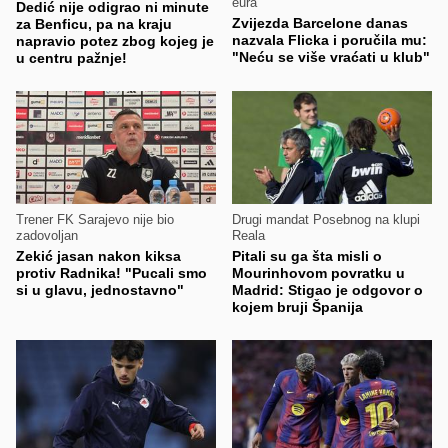
eura
Dedić nije odigrao ni minute
Zvijezda Barcelone danas
za Benficu, pa na kraju
nazvala Flicka i poručila mu:
napravio potez zbog kojeg je
"Neću se više vraćati u klub"
u centru pažnje!
Trener FK Sarajevo nije bio
Drugi mandat Posebnog na klupi
zadovoljan
Reala
Zekić jasan nakon kiksa
Pitali su ga šta misli o
protiv Radnika! "Pucali smo
Mourinhovom povratku u
si u glavu, jednostavno"
Madrid: Stigao je odgovor o
kojem bruji Španija