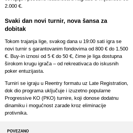
2.000 €.
Svaki dan novi turnir, nova šansa za
dobitak
Tokom trajanja lige, svakog dana u 19:00 sati igra se
novi turnir s garantovanim fondovima od 800 € do 1.500
€. Buy-in iznosi od 5 € do 50 €, čime je liga dostupna
širokom krugu igrača – od rekreativaca do iskusnih
poker entuzijasta.
Turniri se igraju u Reentry formatu uz Late Registration,
dok dio programa uključuje i izuzetno popularne
Progressive KO (PKO) turnire, koji donose dodatnu
dinamiku i mogućnost zarade kroz eliminacije
protivnika.
POVEZANO