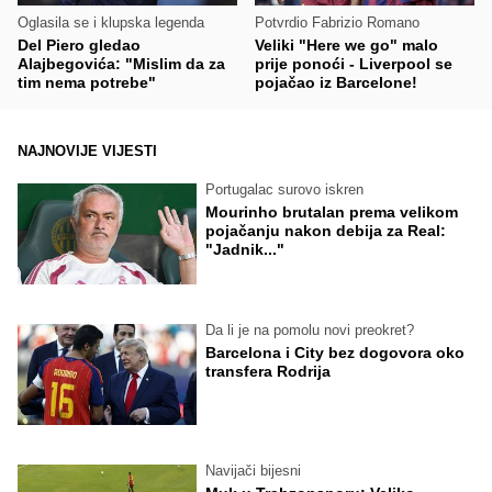
Oglasila se i klupska legenda
Potvrdio Fabrizio Romano
Del Piero gledao
Veliki "Here we go" malo
Alajbegovića: "Mislim da za
prije ponoći - Liverpool se
tim nema potrebe"
pojačao iz Barcelone!
NAJNOVIJE VIJESTI
Portugalac surovo iskren
Mourinho brutalan prema velikom
pojačanju nakon debija za Real:
"Jadnik..."
Da li je na pomolu novi preokret?
Barcelona i City bez dogovora oko
transfera Rodrija
Navijači bijesni