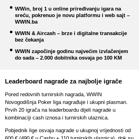
WWin, broj 1 u online priređivanju igara na
sreću, pokrenuo je novu platformu i web sajt –
WWIN.ba
WWIN & Aircash – brze i digitalne transakcije
bez čekanja
WWIN započinje godinu najvećim izvlačenjem
do sada – 2.000 dobitnika osvaja po 100 KM
Leaderboard nagrade za najbolje igrače
Pored redovnih turnirskih nagrada, WWIN
Novogodišnja Poker liga nagrađuje i ukupni plasman.
Prvih 20 igrača na leaderboardu dijeli nagrade u
kombinaciji cash iznosa i turnirskih ulaznica.
Pobjednik lige osvaja nagrade u ukupnoj vrijednosti od
600 € (490 € u Cashu + 110 turnirskih ulaznica), dok su