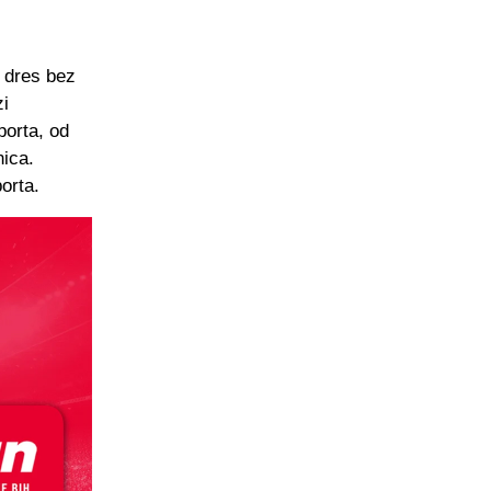
i dres bez
zi
porta, od
nica.
orta.