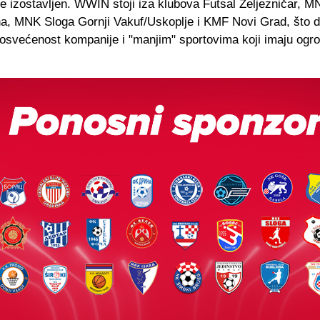
ije izostavljen. WWIN stoji iza klubova Futsal Željezničar, 
a, MNK Sloga Gornji Vakuf/Uskoplje i KMF Novi Grad, što 
posvećenost kompanije i "manjim" sportovima koji imaju og