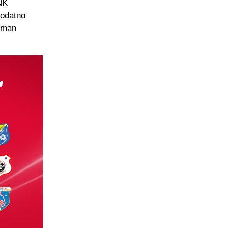
MNK
dodatno
roman