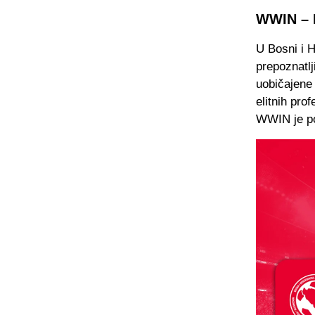
WWIN – P
U Bosni i H
prepoznatl
uobičajene 
elitnih pro
WWIN je po