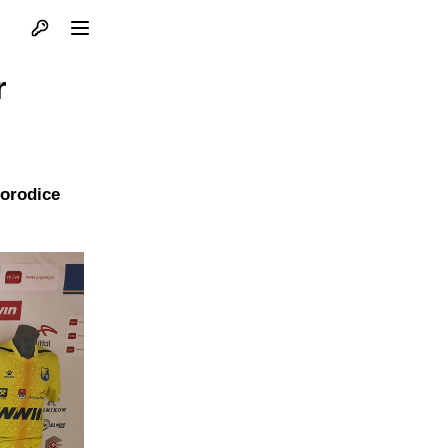
Otvori profil
Otvori meni
r
porodice