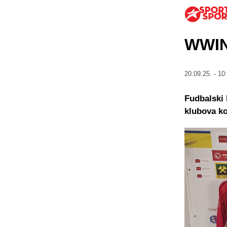
WWIN
20.09.25. - 10
Fudbalski 
klubova k