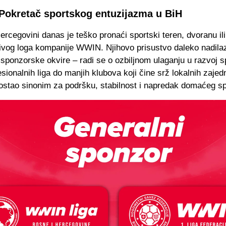
okretač sportskog entuzijazma u BiH
ercegovini danas je teško pronaći sportski teren, dvoranu il
jivog loga kompanije WWIN. Njihovo prisustvo daleko nadila
sponzorske okvire – radi se o ozbiljnom ulaganju u razvoj s
fesionalnih liga do manjih klubova koji čine srž lokalnih zajed
stao sinonim za podršku, stabilnost i napredak domaćeg sp