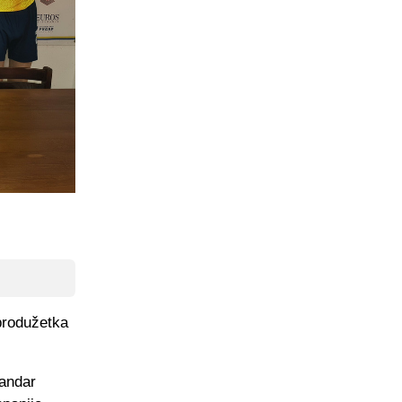
produžetka
sandar