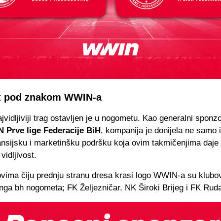
 pod znakom WWIN-a
ajvidljiviji trag ostavljen je u nogometu. Kao generalni sponz
 Prve lige Federacije BiH
, kompanija je donijela ne samo 
ansijsku i marketinšku podršku koja ovim takmičenjima daje
 vidljivost.
vima čiju prednju stranu dresa krasi logo WWIN-a su klubov
nga bh nogometa; FK Željezničar, NK Široki Brijeg i FK Ruda