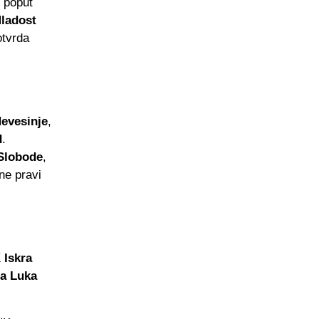
i poput
ladost
otvrda
Nevesinje
,
d
.
Slobode
,
ne pravi
Iskra
a Luka