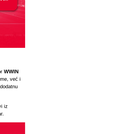
or
WWIN
ime, već i
 dodatnu
i iz
r.