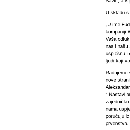
Savić, a i
U skladu s
„U ime Fud
kompaniji 
Vaša odluk
nas i našu
uspješnu i 
ljudi koji v
Radujemo s
nove stran
Aleksandar
“ Nastavlj
zajedničku
nama uspješ
poručuju i
prvenstva.