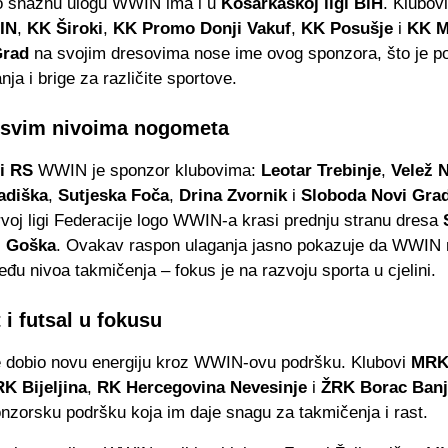
o snažnu ulogu WWIN ima i u
Košarkaškoj ligi BiH
. Klubov
IN
,
KK Široki
,
KK Promo Donji Vakuf
,
KK Posušje
i
KK M
Grad
na svojim dresovima nose ime ovog sponzora, što je p
nja i brige za različite sportove.
 svim nivoima nogometa
gi RS
WWIN je sponzor klubovima:
Leotar Trebinje
,
Velež 
adiška
,
Sutjeska Foča
,
Drina Zvornik
i
Sloboda Novi Gra
oj ligi Federacije logo WWIN-a krasi prednju stranu dresa
i
Goška
. Ovakav raspon ulaganja jasno pokazuje da WWIN 
eđu nivoa takmičenja – fokus je na razvoju sporta u cjelini.
i futsal u fokusu
 dobio novu energiju kroz WWIN-ovu podršku. Klubovi
MRK 
RK Bijeljina
,
RK Hercegovina Nevesinje
i
ŽRK Borac Banj
onzorsku podršku koja im daje snagu za takmičenja i rast.