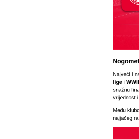
Nogomet
Najveći i n
lige
i
WWIN
snažnu fin
vrijednost i
Među klubo
najjačeg ra