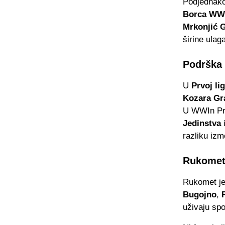
Podjednak
Borca WW
Mrkonjić 
širine ulaga
Podrška
U
Prvoj li
Kozara Gr
U WWIn Prv
Jedinstva
razliku izm
Rukomet 
Rukomet je
Bugojno
,
uživaju sp