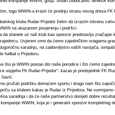
spred kompanije WWIN, gosp. Srđan Dubočanin, direktor kom
 tim, logo WWIN-a krasit će prednju stranu novog dresa FK 
balskog kluba Rudar-Prijedor želim da izrazim iskrenu zahv
WWIN na ukazanom povjerenju i podršci.
a da stanete uz naš klub kao sponzor predstavlja značajan 
 zajednicu. Uvjereni smo da ćemo zajedničkim snagama grad
dugoročnu saradnju, na zadovoljstvo naših navijača, simpati
ole fudbal u Prijedoru.
e što je WWIN postao dio naše porodice i što ćemo zajedno 
ice uspjeha FK Rudar-Prijedor“. kazao je predsjednik FK Rud
 Savić.
amo pružati podršku domaćem sportu i drago nam što započ
 priču sa klubom kakav je Rudar iz Prijedora. Ne sumnjamo 
na saradnja i da će naše partnerstvo donijeti dobre rezultat
z kompanije WWIN, koja je i generalni sponzor kompletnog 