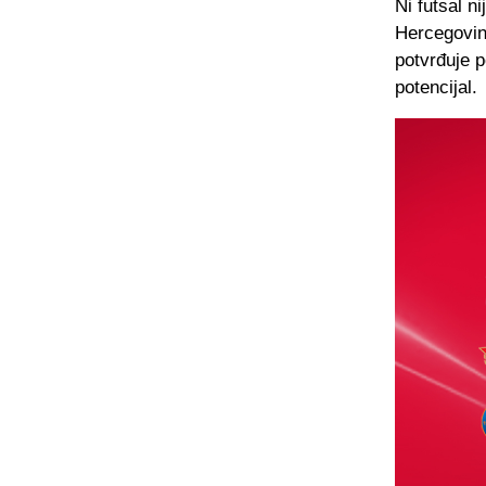
Ni futsal n
Hercegovin
potvrđuje 
potencijal.