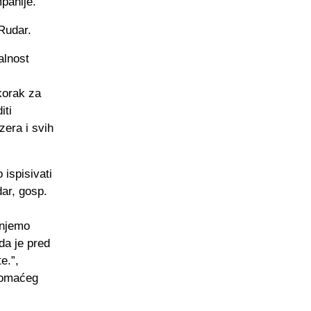
panije.
Rudar.
alnost
korak za
iti
zera i svih
ispisivati
ar, gosp.
injemo
da je pred
e.”,
domaćeg