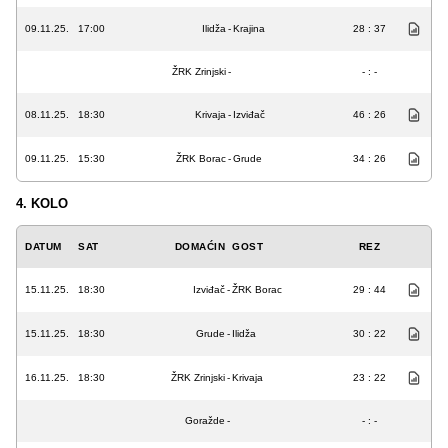
09.11.25.
17:00
Ilidža
-
Krajina
28 : 37
ŽRK Zrinjski
-
- : -
08.11.25.
18:30
Krivaja
-
Izviđač
46 : 26
09.11.25.
15:30
ŽRK Borac
-
Grude
34 : 26
4. KOLO
DATUM
SAT
DOMAĆIN
GOST
REZ
15.11.25.
18:30
Izviđač
-
ŽRK Borac
29 : 44
15.11.25.
18:30
Grude
-
Ilidža
30 : 22
16.11.25.
18:30
ŽRK Zrinjski
-
Krivaja
23 : 22
Goražde
-
- : -