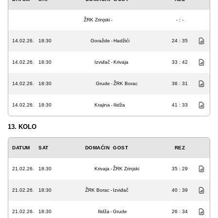
ŽRK Zrinjski
-
- : -
14.02.26.
18:30
Goražde
-
Hadžići
24 : 35
14.02.26.
18:30
Izviđač
-
Krivaja
33 : 42
14.02.26.
18:30
Grude
-
ŽRK Borac
36 : 31
14.02.26.
18:30
Krajina
-
Ilidža
41 : 33
13. KOLO
DATUM
SAT
DOMAĆIN
GOST
REZ
21.02.26.
18:30
Krivaja
-
ŽRK Zrinjski
35 : 29
21.02.26.
18:30
ŽRK Borac
-
Izviđač
40 : 39
21.02.26.
18:30
Ilidža
-
Grude
26 : 34