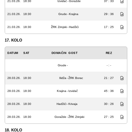
21.03.26.
18:30
Izviđač
-
Goražde
37 : 33
21.03.26.
18:30
Grude
-
Krajina
29 : 36
21.03.26.
18:30
ŽRK Zrinjski
-
Hadžići
17 : 25
17. KOLO
DATUM
SAT
DOMAĆIN
GOST
REZ
Grude
-
- : -
28.03.26.
18:30
Ilidža
-
ŽRK Borac
21 : 27
28.03.26.
18:30
Krajina
-
Izviđač
45 : 36
28.03.26.
18:30
Hadžići
-
Krivaja
30 : 26
28.03.26.
18:30
Goražde
-
ŽRK Zrinjski
27 : 25
18. KOLO