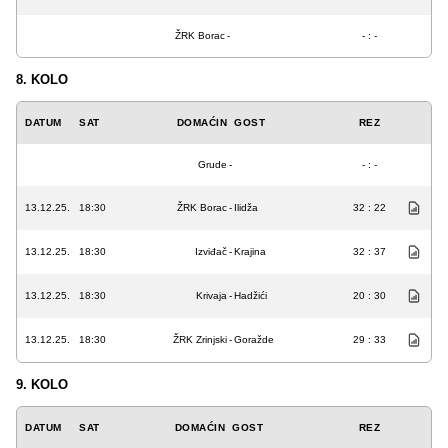
ŽRK Borac
-
- : -
8. KOLO
DATUM
SAT
DOMAĆIN
GOST
REZ
Grude
-
- : -
13.12.25.
18:30
ŽRK Borac
-
Ilidža
32 : 22
13.12.25.
18:30
Izviđač
-
Krajina
32 : 37
13.12.25.
18:30
Krivaja
-
Hadžići
20 : 30
13.12.25.
18:30
ŽRK Zrinjski
-
Goražde
29 : 33
9. KOLO
DATUM
SAT
DOMAĆIN
GOST
REZ