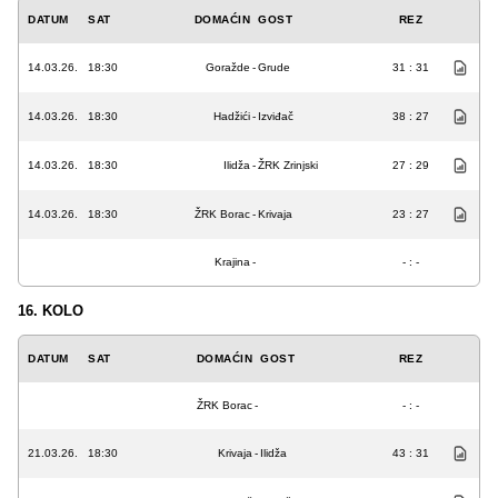
DATUM
SAT
DOMAĆIN
GOST
REZ
14.03.26.
18:30
Goražde
-
Grude
31 : 31
14.03.26.
18:30
Hadžići
-
Izviđač
38 : 27
14.03.26.
18:30
Ilidža
-
ŽRK Zrinjski
27 : 29
14.03.26.
18:30
ŽRK Borac
-
Krivaja
23 : 27
Krajina
-
- : -
16. KOLO
DATUM
SAT
DOMAĆIN
GOST
REZ
ŽRK Borac
-
- : -
21.03.26.
18:30
Krivaja
-
Ilidža
43 : 31