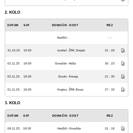
2. KOLO
DATUM
SAT
DOMAĆIN
GOST
REZ
Hadžići
-
- : -
31.10.25.
15:00
Izviđač
-
ŽRK Zrinjski
31 : 29
02.11.25.
18:00
Goražde
-
Ilidža
30 : 23
02.11.25.
18:30
Grude
-
Krivaja
21 : 30
01.11.25.
18:30
Krajina
-
ŽRK Borac
27 : 33
3. KOLO
DATUM
SAT
DOMAĆIN
GOST
REZ
08.11.25.
18:30
Hadžići
-
Goražde
31 : 18