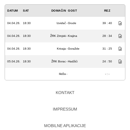
DATUM
SAT
DOMAĆIN
GOST
REZ
04.04.26.
18:30
Izviđač
-
Grude
39 : 40
04.04.26.
18:30
ŽRK Zrinjski
-
Krajina
28 : 34
04.04.26.
18:30
Krivaja
-
Goražde
31 : 25
05.04.26.
18:30
ŽRK Borac
-
Hadžići
24 : 50
Ilidža
-
- : -
KONTAKT
IMPRESSUM
MOBILNE APLIKACIJE