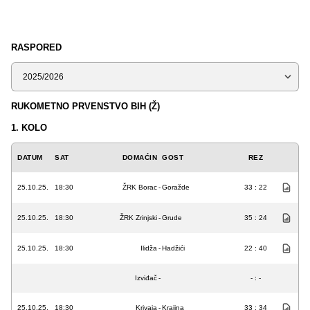
RASPORED
Sezona
RUKOMETNO PRVENSTVO BIH (Ž)
1. KOLO
DATUM
SAT
DOMAĆIN
GOST
REZ
25.10.25.
18:30
ŽRK Borac
-
Goražde
33 : 22
25.10.25.
18:30
ŽRK Zrinjski
-
Grude
35 : 24
25.10.25.
18:30
Ilidža
-
Hadžići
22 : 40
Izviđač
-
- : -
25.10.25.
18:30
Krivaja
-
Krajina
33 : 34