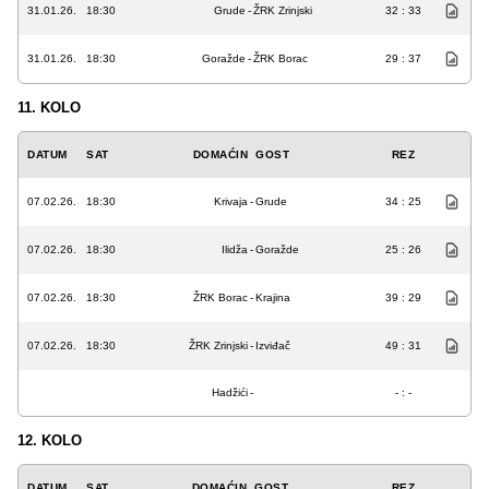
31.01.26.
18:30
Grude
-
ŽRK Zrinjski
32 : 33
31.01.26.
18:30
Goražde
-
ŽRK Borac
29 : 37
11. KOLO
DATUM
SAT
DOMAĆIN
GOST
REZ
07.02.26.
18:30
Krivaja
-
Grude
34 : 25
07.02.26.
18:30
Ilidža
-
Goražde
25 : 26
07.02.26.
18:30
ŽRK Borac
-
Krajina
39 : 29
07.02.26.
18:30
ŽRK Zrinjski
-
Izviđač
49 : 31
Hadžići
-
- : -
12. KOLO
DATUM
SAT
DOMAĆIN
GOST
REZ