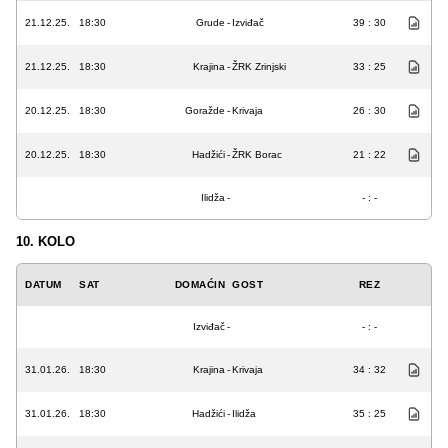
21.12.25.
18:30
Grude
-
Izviđač
39 : 30
21.12.25.
18:30
Krajina
-
ŽRK Zrinjski
33 : 25
20.12.25.
18:30
Goražde
-
Krivaja
26 : 30
20.12.25.
18:30
Hadžići
-
ŽRK Borac
21 : 22
Ilidža
-
- : -
10. KOLO
DATUM
SAT
DOMAĆIN
GOST
REZ
Izviđač
-
- : -
31.01.26.
18:30
Krajina
-
Krivaja
34 : 32
31.01.26.
18:30
Hadžići
-
Ilidža
35 : 25