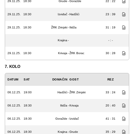
29.11.25.
18:30
Grude
-
Goražde
22 : 22
29.11.25.
18:30
Izviđač
-
Hadžići
23 : 39
29.11.25.
18:30
ŽRK Zrinjski
-
Ilidža
31 : 19
Krajina
-
- : -
29.11.25.
18:30
Krivaja
-
ŽRK Borac
30 : 28
7. KOLO
DATUM
SAT
DOMAĆIN
GOST
REZ
06.12.25.
19:00
Hadžići
-
ŽRK Zrinjski
33 : 24
06.12.25.
18:30
Ilidža
-
Krivaja
20 : 40
06.12.25.
18:30
Goražde
-
Izviđač
41 : 31
06.12.25.
18:30
Krajina
-
Grude
35 : 29