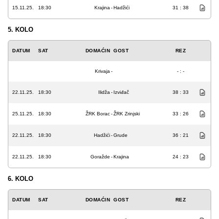
15.11.25.
18:30
Krajina
-
Hadžići
31 : 38
5. KOLO
DATUM
SAT
DOMAĆIN
GOST
REZ
Krivaja
-
- : -
22.11.25.
18:30
Ilidža
-
Izviđač
38 : 33
25.11.25.
18:30
ŽRK Borac
-
ŽRK Zrinjski
33 : 26
22.11.25.
18:30
Hadžići
-
Grude
36 : 21
22.11.25.
18:30
Goražde
-
Krajina
24 : 23
6. KOLO
DATUM
SAT
DOMAĆIN
GOST
REZ