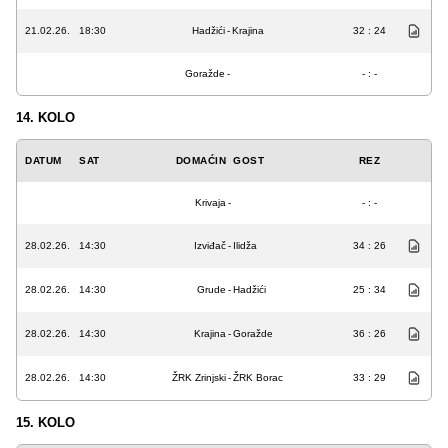
21.02.26.
18:30
Hadžići
-
Krajina
32 : 24
Goražde
-
- : -
14. KOLO
DATUM
SAT
DOMAĆIN
GOST
REZ
Krivaja
-
- : -
28.02.26.
14:30
Izviđač
-
Ilidža
34 : 26
28.02.26.
14:30
Grude
-
Hadžići
25 : 34
28.02.26.
14:30
Krajina
-
Goražde
36 : 26
28.02.26.
14:30
ŽRK Zrinjski
-
ŽRK Borac
33 : 29
15. KOLO