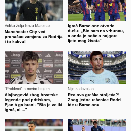
Velika želja Enza Maresce
Igrač Barcelone otvorio
dušu: „Bio sam na vrhuncu,
Manchester City već
a onda je počelo najgore
pronašao zamjenu za Rodrija
ljeto mog života“
i to kakvu!
"Problemi" s novim brojem
Nije zadovoljan
Alajbegović zbog hrvatske
Realova greška stoljeća?!
legende pod pritiskom,
Zbog jedne rečenice Rodri
Pjanić ga brani: "Bio je veliki
ide u Barcelonu
igrač, ali..."