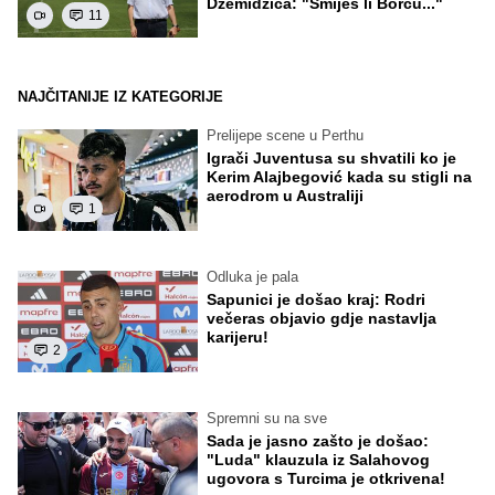
Džemidžića: "Smiješ li Borcu..."
11
NAJČITANIJE IZ KATEGORIJE
Prelijepe scene u Perthu
Igrači Juventusa su shvatili ko je
Kerim Alajbegović kada su stigli na
aerodrom u Australiji
1
Odluka je pala
Sapunici je došao kraj: Rodri
večeras objavio gdje nastavlja
karijeru!
2
Spremni su na sve
Sada je jasno zašto je došao:
"Luda" klauzula iz Salahovog
ugovora s Turcima je otkrivena!