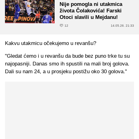
Nije pomogla ni utakmica
života Čolakovića! Farski
Otoci slavili u Mejdanu!
12
14.05.26. 21:33
Kakvu utakmicu očekujemo u revanšu?
"Gledat ćemo i u revanšu da bude bez puno trke tu su
najopasniji. Danas smo ih spustili na mali broj golova.
Dali su nam 24, a u prosjeku postižu oko 30 golova."