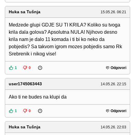
Huka sa Tušnja
15.05.26. 06:21
Medzede glupi GDJE SU TI KRILA? Koliko su tvoga
krila dala golova? Apsolutna NULA! Njihovo desno
krila nam je dalo 11 komada i ti bi ko neko da
pobjedis? Sa takvom igrom mozes pobjedis samo Rk
Srebrenik i nikog vise!
1
0
Odgovori
user1745063443
14.05.26. 22:15
Ako ti ne budes na klupi da
1
0
Odgovori
Huka sa Tušnja
14.05.26. 22:03