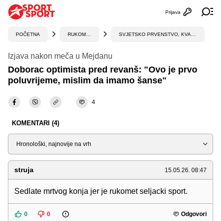
Prijava
Otvori profi
Ot
POČETNA
RUKOMET
SVJETSKO PRVENSTVO, KVALIFIKACIJE
Izjava nakon meča u Mejdanu
Doborac optimista pred revanš: "Ovo je prvo
poluvrijeme, mislim da imamo šanse"
4
KOMENTARI (4)
Sortiraj
struja
15.05.26. 08:47
Sedlate mrtvog konja jer je rukomet seljacki sport.
0
0
Odgovori