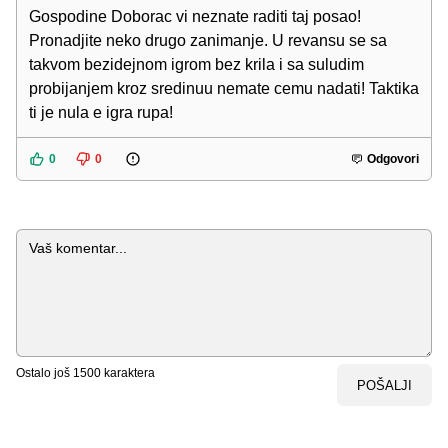
Gospodine Doborac vi neznate raditi taj posao!
Pronadjite neko drugo zanimanje. U revansu se sa
takvom bezidejnom igrom bez krila i sa suludim
probijanjem kroz sredinuu nemate cemu nadati! Taktika
ti je nula e igra rupa!
0
0
Odgovori
Komentar
Ostalo još
1500
karaktera
POŠALJI