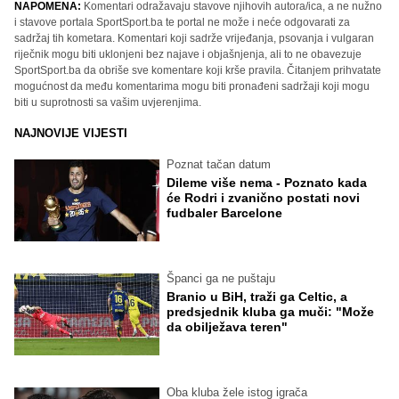
NAPOMENA:
Komentari odražavaju stavove njihovih autora/ica, a ne nužno
i stavove portala SportSport.ba te portal ne može i neće odgovarati za
sadržaj tih kometara. Komentari koji sadrže vrijeđanja, psovanja i vulgaran
riječnik mogu biti uklonjeni bez najave i objašnjenja, ali to ne obavezuje
SportSport.ba da obriše sve komentare koji krše pravila. Čitanjem prihvatate
mogućnost da među komentarima mogu biti pronađeni sadržaji koji mogu
biti u suprotnosti sa vašim uvjerenjima.
NAJNOVIJE VIJESTI
Poznat tačan datum
Dileme više nema - Poznato kada
će Rodri i zvanično postati novi
fudbaler Barcelone
Španci ga ne puštaju
Branio u BiH, traži ga Celtic, a
predsjednik kluba ga muči: "Može
da obilježava teren"
Oba kluba žele istog igrača