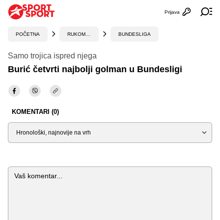
Prijava
Otvori profi
Ot
POČETNA
RUKOMET
BUNDESLIGA
Samo trojica ispred njega
Burić četvrti najbolji golman u Bundesligi
KOMENTARI (0)
Sortiraj
Komentar