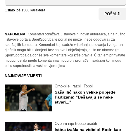
Ostalo još
1500
karaktera
POŠALJI
NAPOMENA:
Komentari odražavaju stavove njihovih autora/ica, a ne nužno
i stavove portala SportSport.ba te portal ne može i neće odgovarati za
sadržaj tih kometara. Komentari koji sadrže vrijeđanja, psovanja i vulgaran
riječnik mogu biti uklonjeni bez najave i objašnjenja, ali to ne obavezuje
SportSport.ba da obriše sve komentare koji krše pravila. Čitanjem prihvatate
mogućnost da među komentarima mogu biti pronađeni sadržaji koji mogu
biti u suprotnosti sa vašim uvjerenjima.
NAJNOVIJE VIJESTI
Crno-bijeli razbili Tobol
Saša Ilić nakon velike pobjede
Partizana: "Dešavaju se neke
stvari..."
Ovo im nije trebao uraditi
Istina izašla na vidjelo! Rodri kao