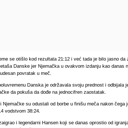
eme se otišlo kod rezultata 21:12 i već tada je bilo jasno da 
etaša Danske jer Njemačka u ovakvom izdanju kao danas n
 čudesan povratak u meč.
oluvremenu Danska je održavala svoju prednost i odbijala j
ačke da pokuša da dođe na jednocifren zaostatak.
 Njemačke su odustali od borbe u finišu meča nakon čega 
14 vodstvom 38:24.
 zaigrao i legendarni Hansen koji se danas oprostio od igran