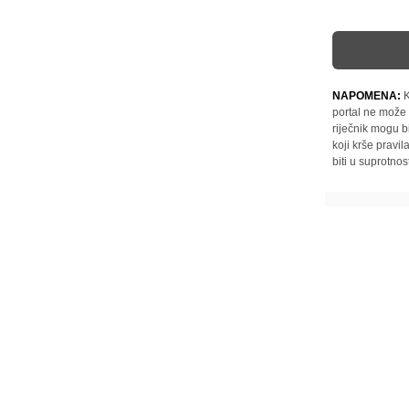
NAPOMENA:
K
portal ne može 
riječnik mogu b
koji krše pravi
biti u suprotnos