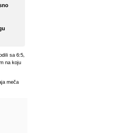
osno
gu
ili sa 6:5,
om na koju
raja meča