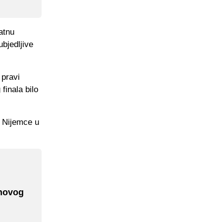
atnu
bjedljive
 pravi
finala bilo
i Nijemce u
 novog