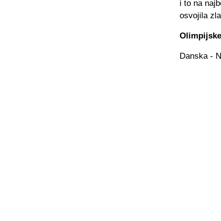
i to na naj
osvojila zl
Olimpijske
Danska - N