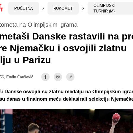
OLIMPIJSKI
POČETNA
RUKOMET
TURNIR (M)
kometa na Olimpijskim igrama
etaši Danske rastavili na pr
re Njemačku i osvojili zlatnu
ju u Parizu
:56,
Endin Čaušević
 Danske osvojili su zlatnu medalju na Olimpijskim igr
 su danas u finalnom meču deklasirali selekciju Njemačke