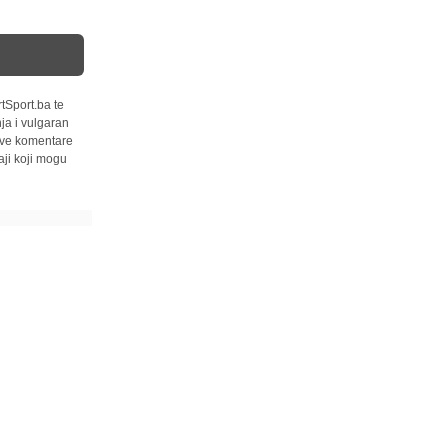
tSport.ba te
ja i vulgaran
 sve komentare
ji koji mogu