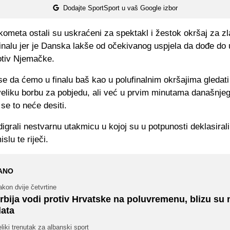
Dodajte SportSport u vaš Google izbor
rukometa ostali su uskraćeni za spektakl i žestok okršaj za zl
inalu jer je Danska lakše od očekivanog uspjela da dođe do u
otiv Njemačke.
e da ćemo u finalu baš kao u polufinalnim okršajima gledati
veliku borbu za pobjedu, ali već u prvim minutama današnjeg 
 se to neće desiti.
igrali nestvarnu utakmicu u kojoj su u potpunosti deklasiral
lu te riječi.
ANO
kon dvije četvrtine
rbija vodi protiv Hrvatske na poluvremenu, blizu su
lata
liki trenutak za albanski sport