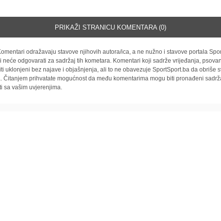
PRIKAŽI STRANICU KOMENTARA (0)
omentari odražavaju stavove njihovih autora/ica, a ne nužno i stavove portala Spor
i neće odgovarati za sadržaj tih kometara. Komentari koji sadrže vrijeđanja, psovan
iti uklonjeni bez najave i objašnjenja, ali to ne obavezuje SportSport.ba da obriše
la. Čitanjem prihvatate mogućnost da među komentarima mogu biti pronađeni sadrža
ti sa vašim uvjerenjima.