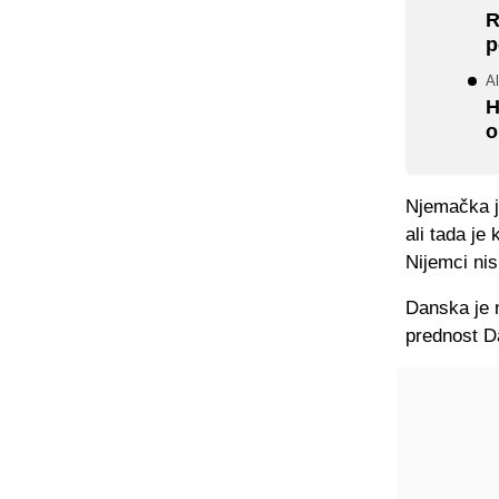
R
p
Al
H
o
Njemačka j
ali tada je
Nijemci nis
Danska je n
prednost D