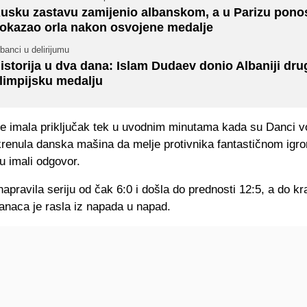
usku zastavu zamijenio albanskom, a u Parizu pon
okazao orla nakon osvojene medalje
banci u delirijumu
istorija u dva dana: Islam Dudaev donio Albaniji dru
limpijsku medalju
e imala priključak tek u uvodnim minutama kada su Danci vod
 krenula danska mašina da melje protivnika fantastičnom igr
u imali odgovor.
apravila seriju od čak 6:0 i došla do prednosti 12:5, a do k
anaca je rasla iz napada u napad.