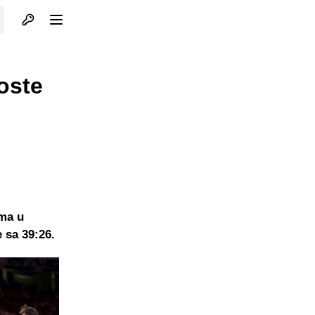
Otvori profil
Otvori meni
oste
ama u
 sa 39:26.