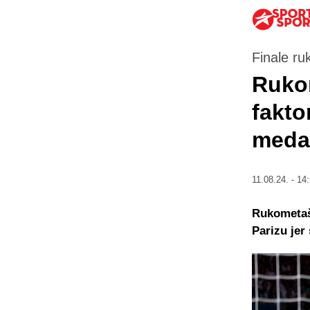
Finale ru
Rukom
fakto
medal
11.08.24. - 14
Rukometaši
Parizu jer