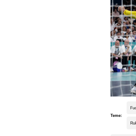
Fud
Teme:
Ru