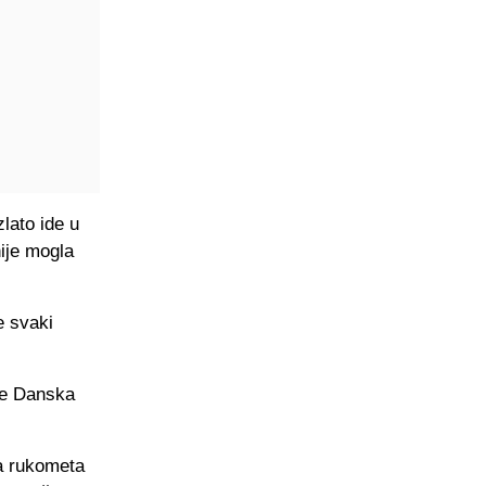
zlato ide u
ije mogla
e svaki
je Danska
ja rukometa