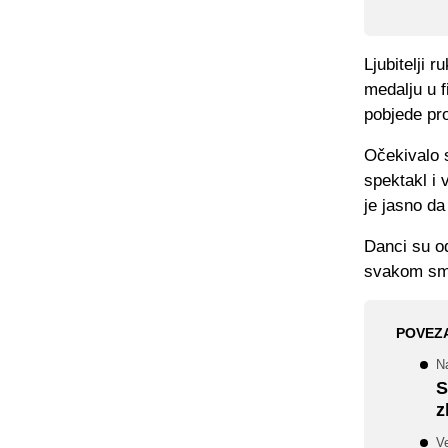
Ljubitelji 
medalju u f
pobjede pr
Očekivalo s
spektakl i 
je jasno da
Danci su od
svakom smis
POVEZ
Na
S
z
Ve