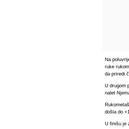
Na poluvrij
ruke rukom
da priredi
U drugom p
nalet Njem
Rukometaši
došla do +
U finišu je