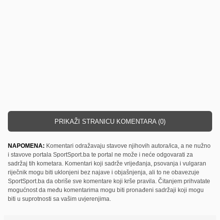
PRIKAŽI STRANICU KOMENTARA (0)
NAPOMENA:
Komentari odražavaju stavove njihovih autora/ica, a ne nužno
i stavove portala SportSport.ba te portal ne može i neće odgovarati za
sadržaj tih kometara. Komentari koji sadrže vrijeđanja, psovanja i vulgaran
riječnik mogu biti uklonjeni bez najave i objašnjenja, ali to ne obavezuje
SportSport.ba da obriše sve komentare koji krše pravila. Čitanjem prihvatate
mogućnost da među komentarima mogu biti pronađeni sadržaji koji mogu
biti u suprotnosti sa vašim uvjerenjima.