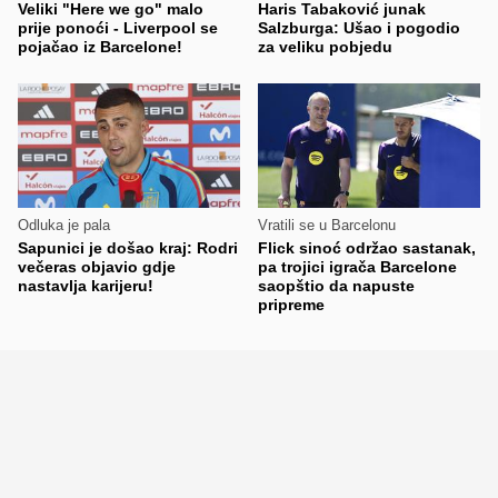
Veliki "Here we go" malo
Haris Tabaković junak
prije ponoći - Liverpool se
Salzburga: Ušao i pogodio
pojačao iz Barcelone!
za veliku pobjedu
Odluka je pala
Vratili se u Barcelonu
Sapunici je došao kraj: Rodri
Flick sinoć održao sastanak,
večeras objavio gdje
pa trojici igrača Barcelone
nastavlja karijeru!
saopštio da napuste
pripreme