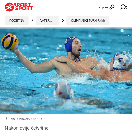
Prijava
Otvori profi
Ot
POČETNA
VATERPOLO
OLIMPIJSKI TURNIR (M)
Tom Dubravec / CROPIX
Nakon dvije četvrtine