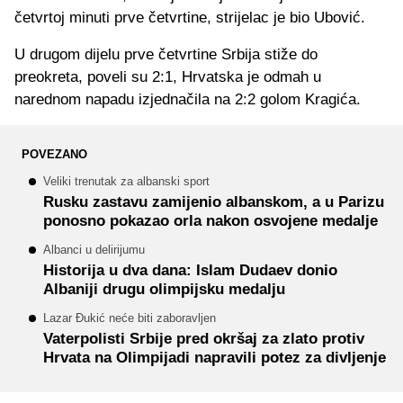
četvrtoj minuti prve četvrtine, strijelac je bio Ubović.
U drugom dijelu prve četvrtine Srbija stiže do
preokreta, poveli su 2:1, Hrvatska je odmah u
narednom napadu izjednačila na 2:2 golom Kragića.
POVEZANO
Veliki trenutak za albanski sport
Rusku zastavu zamijenio albanskom, a u Parizu
ponosno pokazao orla nakon osvojene medalje
Albanci u delirijumu
Historija u dva dana: Islam Dudaev donio
Albaniji drugu olimpijsku medalju
Lazar Đukić neće biti zaboravljen
Vaterpolisti Srbije pred okršaj za zlato protiv
Hrvata na Olimpijadi napravili potez za divljenje