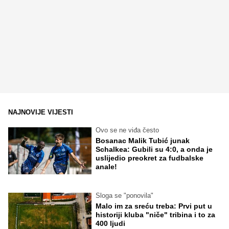
NAJNOVIJE VIJESTI
Ovo se ne viđa često
Bosanac Malik Tubić junak
Schalkea: Gubili su 4:0, a onda je
uslijedio preokret za fudbalske
anale!
Sloga se "ponovila"
Malo im za sreću treba: Prvi put u
historiji kluba "niče" tribina i to za
400 ljudi