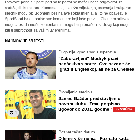
i stavove portala SportSport.ba te portal ne može i neće odgovarati za
sadržaj tih kometara. Komentari koji sadrže vrijeđanja, psovanja i vulgaran
riječnik mogu biti uklonjeni bez najave i objašnjenja, ali to ne obavezuje
SportSport.ba da obriše sve komentare koji krše pravila. Čitanjem prihvatate
mogućnost da među komentarima mogu biti pronađeni sadržaji koji mogu
biti u suprotnosti sa vašim uvjerenjima.
NAJNOVIJE VIJESTI
Dugo nije igrao zbog suspenzije
"Zaboravljeni" Mudryk pravi
neočekivan potez! Ove sezone će
igrati u Engleskoj, ali ne za Chelsea
Promijenio sredinu
Samed Baždar predstavljen u
novom klubu: Zmaj potpisao
·
ugovor do 2031. godine
ZVANIČNO
1
Poznat tačan datum
Dileme više nema - Poznato kada