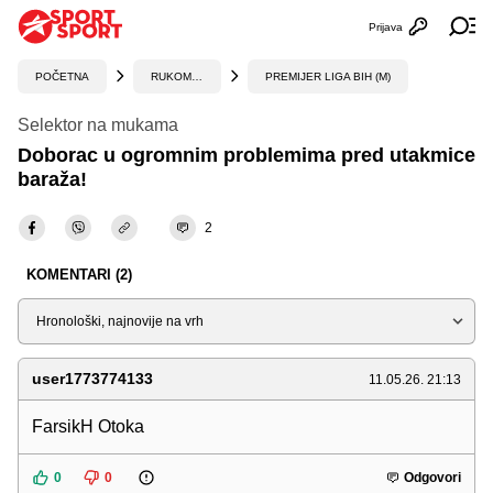
Prijava
Otvori profi
Ot
POČETNA
RUKOMET
PREMIJER LIGA BIH (M)
Selektor na mukama
Doborac u ogromnim problemima pred utakmice
baraža!
2
KOMENTARI (2)
Sortiraj
user1773774133
11.05.26. 21:13
FarsikH Otoka
0
0
Odgovori