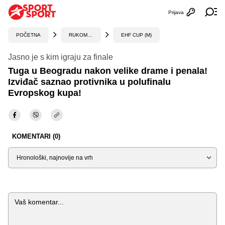
Prijava
Otvori profi
Ot
POČETNA
RUKOMET
EHF CUP (M)
Jasno je s kim igraju za finale
Tuga u Beogradu nakon velike drame i penala!
Izviđač saznao protivnika u polufinalu
Evropskog kupa!
KOMENTARI (0)
Sortiraj
Komentar