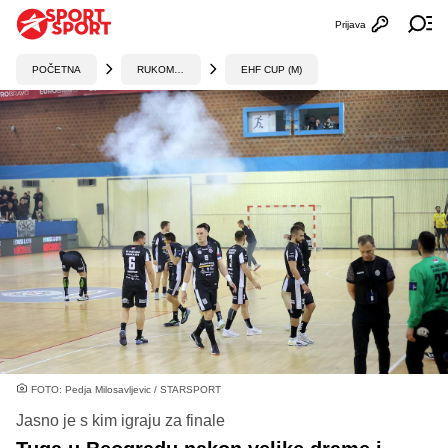
Prijava
Otvori profi
Ot
POČETNA
RUKOMET
EHF CUP (M)
FOTO: Pedja Milosavljevic / STARSPORT
Jasno je s kim igraju za finale