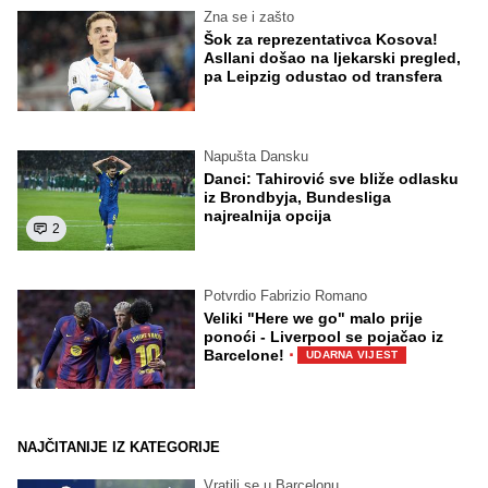
Zna se i zašto
Šok za reprezentativca Kosova!
Asllani došao na ljekarski pregled,
pa Leipzig odustao od transfera
Napušta Dansku
Danci: Tahirović sve bliže odlasku
iz Brondbyja, Bundesliga
najrealnija opcija
2
Potvrdio Fabrizio Romano
Veliki "Here we go" malo prije
ponoći - Liverpool se pojačao iz
·
Barcelone!
UDARNA VIJEST
NAJČITANIJE IZ KATEGORIJE
Vratili se u Barcelonu