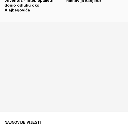
Juventus - Inter, Spalletti
nastavlja karijeru!
donio odluku oko
Alajbegovića
NAJNOVIJE VIJESTI