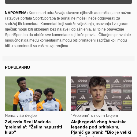
NAPOMENA:
Komentari odražavaju stavove njihovih autora/ica, a ne nužno
i stavove portala SportSport.ba te portal ne može i neće odgovarati za
sadržaj tih kometara. Komentari koji sadrže vrijeđanja, psovanja i vulgaran
riječnik mogu biti uklonjeni bez najave i objašnjenja, ali to ne obavezuje
SportSport.ba da obriše sve komentare koji krše pravila. Čitanjem prihvatate
mogućnost da među komentarima mogu biti pronađeni sadržaji koji mogu
biti u suprotnosti sa vašim uvjerenjima.
POPULARNO
Nema više dvojbe
"Problemi" s novim brojem
Zvijezda Real Madrida
Alajbegović zbog hrvatske
'prelomila': "Želim napustiti
legende pod pritiskom,
klub"
Pjanić ga brani: "Bio je veliki