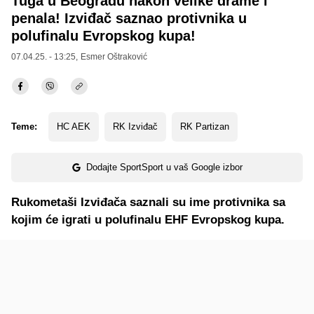
Tuga u Beogradu nakon velike drame i
penala! Izviđač saznao protivnika u
polufinalu Evropskog kupa!
07.04.25. - 13:25,
Esmer Oštraković
Teme:
HC AEK
RK Izviđač
RK Partizan
Dodajte SportSport u vaš Google izbor
Rukometaši Izviđača saznali su ime protivnika sa
kojim će igrati u polufinalu EHF Evropskog kupa.