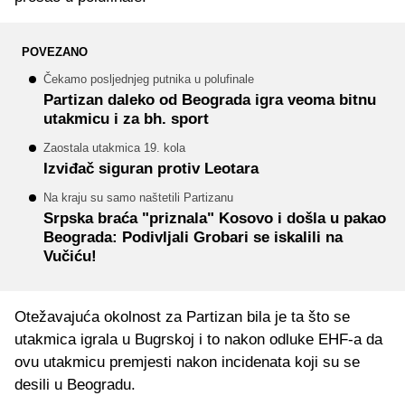
POVEZANO
Čekamo posljednjeg putnika u polufinale
Partizan daleko od Beograda igra veoma bitnu
utakmicu i za bh. sport
Zaostala utakmica 19. kola
Izviđač siguran protiv Leotara
Na kraju su samo naštetili Partizanu
Srpska braća "priznala" Kosovo i došla u pakao
Beograda: Podivljali Grobari se iskalili na
Vučiću!
Otežavajuća okolnost za Partizan bila je ta što se
utakmica igrala u Bugrskoj i to nakon odluke EHF-a da
ovu utakmicu premjesti nakon incidenata koji su se
desili u Beogradu.