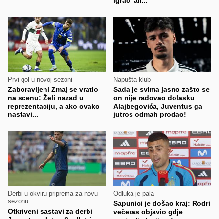
igrač, ali..."
Prvi gol u novoj sezoni
Napušta klub
Zaboravljeni Zmaj se vratio
Sada je svima jasno zašto se
na scenu: Želi nazad u
on nije radovao dolasku
reprezentaciju, a ako ovako
Alajbegovića, Juventus ga
nastavi...
jutros odmah prodao!
Derbi u okviru priprema za novu
Odluka je pala
sezonu
Sapunici je došao kraj: Rodri
Otkriveni sastavi za derbi
večeras objavio gdje