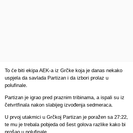
To će biti ekipa AEK-a iz Grčke koja je danas nekako
uspjela da savlada Partizan i da izbori prolaz u
polufinale.
Partizan je igrao pred praznim tribinama, a ispali su iz
četvrtfinala nakon slabijeg izvođenja sedmeraca.
U prvoj utakmici u Grčkoj Partizan je poražen sa 27:22,
te mu je trebala pobjeda od šest golova razlike kako bi
prošao u polufinale.