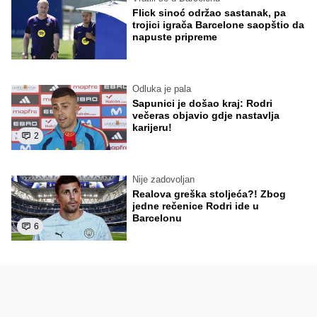
Flick sinoć održao sastanak, pa
trojici igrača Barcelone saopštio da
napuste pripreme
Odluka je pala
Sapunici je došao kraj: Rodri
večeras objavio gdje nastavlja
karijeru!
2
Nije zadovoljan
Realova greška stoljeća?! Zbog
jedne rečenice Rodri ide u
Barcelonu
6