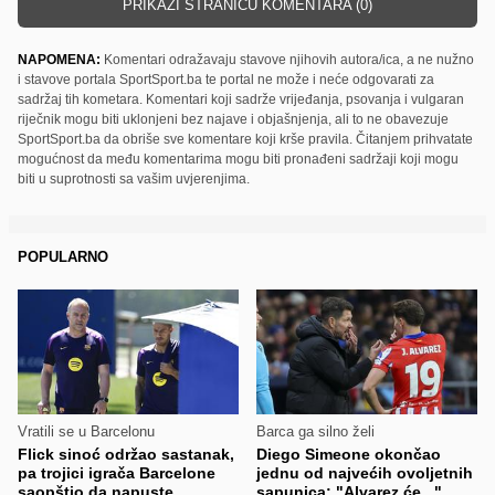
PRIKAŽI STRANICU KOMENTARA (0)
NAPOMENA:
Komentari odražavaju stavove njihovih autora/ica, a ne nužno
i stavove portala SportSport.ba te portal ne može i neće odgovarati za
sadržaj tih kometara. Komentari koji sadrže vrijeđanja, psovanja i vulgaran
riječnik mogu biti uklonjeni bez najave i objašnjenja, ali to ne obavezuje
SportSport.ba da obriše sve komentare koji krše pravila. Čitanjem prihvatate
mogućnost da među komentarima mogu biti pronađeni sadržaji koji mogu
biti u suprotnosti sa vašim uvjerenjima.
POPULARNO
Vratili se u Barcelonu
Barca ga silno želi
Flick sinoć održao sastanak,
Diego Simeone okončao
pa trojici igrača Barcelone
jednu od najvećih ovoljetnih
saopštio da napuste
sapunica: "Alvarez će..."