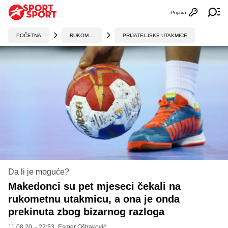
Prijava
Otvori profi
Ot
POČETNA
RUKOMET
PRIJATELJSKE UTAKMICE
Da li je moguće?
Makedonci su pet mjeseci čekali na
rukometnu utakmicu, a ona je onda
prekinuta zbog bizarnog razloga
11.08.20. - 22:53,
Esmer Oštraković