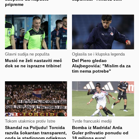
pripreme
Glavni sudija ne popušta
Oglasila se i klupska legenda
Musić ne želi nastaviti meč
Del Piero gledao
dok se ne isprazne tribine!
Alajbegovića: "Mislim da za
tim nema potrebe"
Tokom utakmice protiv Istre
Tvrde francuski mediji
Skandal na Poljudu! Torcida
Bomba iz Madrida! Arda
razvila šokantan transparent,
Guler prihvatio ponudu od
onda je stadionom odjeknuo
18 miliona eura!