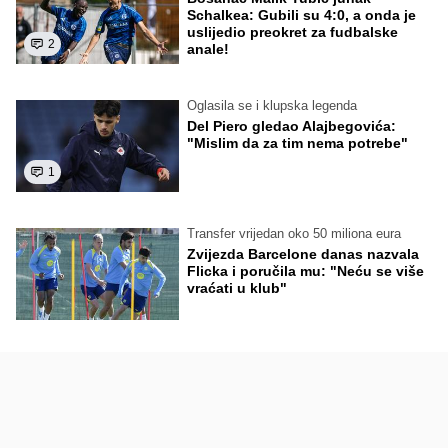
Schalkea: Gubili su 4:0, a onda je
uslijedio preokret za fudbalske
2
anale!
Oglasila se i klupska legenda
Del Piero gledao Alajbegovića:
"Mislim da za tim nema potrebe"
1
Transfer vrijedan oko 50 miliona eura
Zvijezda Barcelone danas nazvala
Flicka i poručila mu: "Neću se više
vraćati u klub"