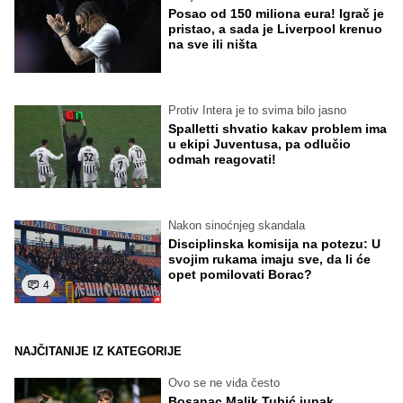
Posao od 150 miliona eura! Igrač je
pristao, a sada je Liverpool krenuo
na sve ili ništa
Protiv Intera je to svima bilo jasno
Spalletti shvatio kakav problem ima
u ekipi Juventusa, pa odlučio
odmah reagovati!
Nakon sinoćnjeg skandala
Disciplinska komisija na potezu: U
svojim rukama imaju sve, da li će
opet pomilovati Borac?
4
NAJČITANIJE IZ KATEGORIJE
Ovo se ne viđa često
Bosanac Malik Tubić junak