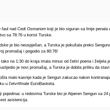
je faul nad Cedi Osmanom koji je bio siguran sa linije penala 
tvo sa 78:76 u korist Turske.
ske je bio neuspješan, a Turska je pokušala preko Senguna 
oj promašaj i pogodio za 80:76!
tako na 1:30 do kraja imala minus od četiri poena i željela j
 uslijedio je novi promašaj, a Turska je dobila priliku da stavi
došla malo kasnije kada je Sengun zakucao nakon kontranapa
ku u četvrtfinale EuroBasketa.
ji pojedinac u redovima Turske bio je Alperen Sengun sa 24
est asistencija.