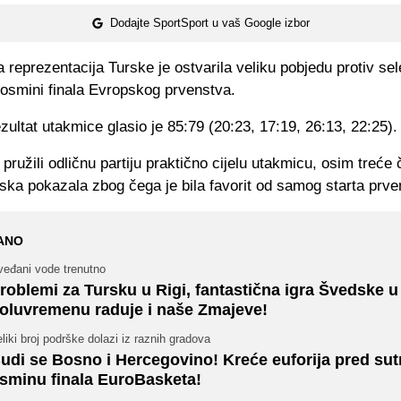
Dodajte SportSport u vaš Google izbor
reprezentacija Turske je ostvarila veliku pobjedu protiv sel
osmini finala Evropskog prvenstva.
ultat utakmice glasio je 85:79 (20:23, 17:19, 26:13, 22:25).
pružili odličnu partiju praktično cijelu utakmicu, osim treće 
ska pokazala zbog čega je bila favorit od samog starta prve
ANO
veđani vode trenutno
roblemi za Tursku u Rigi, fantastična igra Švedske 
oluvremenu raduje i naše Zmajeve!
liki broj podrške dolazi iz raznih gradova
udi se Bosno i Hercegovino! Kreće euforija pred sut
sminu finala EuroBasketa!