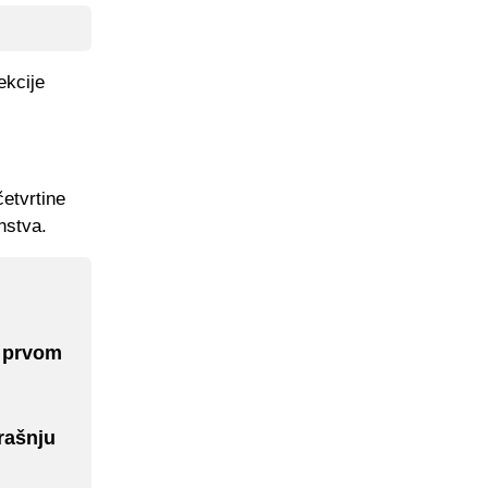
ekcije
četvrtine
nstva.
u prvom
rašnju