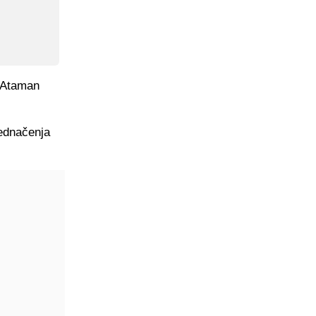
n Ataman
jednačenja