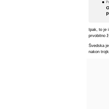
P
O
p
Ipak, to je
prvobitno že
Švedska je 
nakon troj