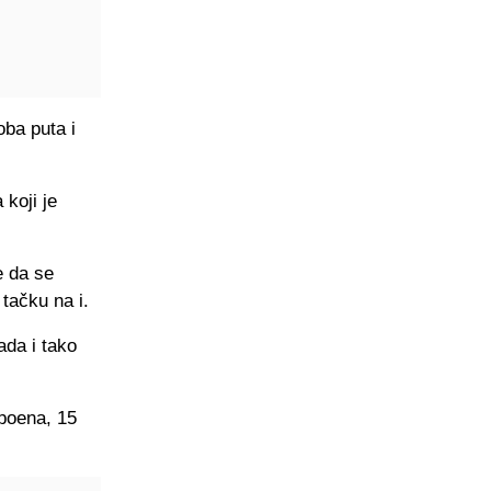
oba puta i
koji je
e da se
 tačku na i.
da i tako
 poena, 15