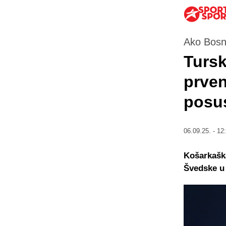
Ako Bosna
Tursk
prven
posus
06.09.25. - 12
Košarkaška
Švedske u