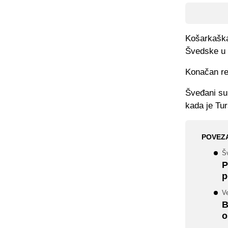
Košarkaška 
Švedske u 
Konačan rez
Šveđani su 
kada je Tur
POVEZ
Š
P
p
Ve
B
o