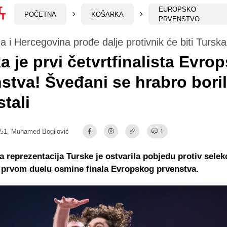
EUROPSKO
POČETNA
KOŠARKA
PRVENSTVO
 i Hercegovina prođe dalje protivnik će biti Turska
a je prvi četvrtfinalista Evro
stva! Šveđani se hrabro borili
tali
:51,
Muhamed Bogilović
1
 reprezentacija Turske je ostvarila pobjedu protiv selek
 prvom duelu osmine finala Evropskog prvenstva.