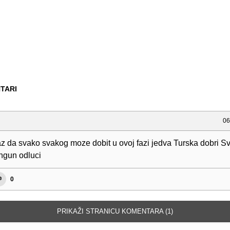
TARI
06
az da svako svakog moze dobit u ovoj fazi jedva Turska dobri S
ngun odluci
0
PRIKAŽI STRANICU KOMENTARA (1)