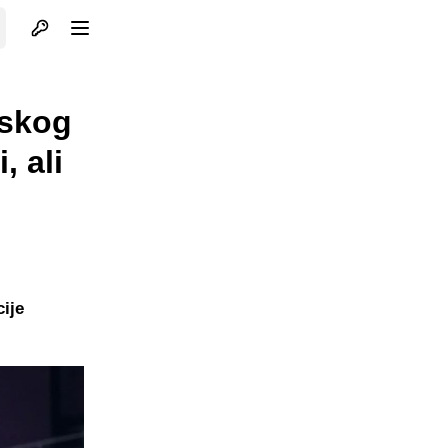
Otvori profil
Otvori meni
pskog
, ali
cije