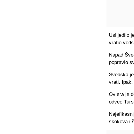
Uslijedilo 
vratio vods
Napad Šved
popravio sv
Švedska je 
vrati. Ipak,
Ovjera je 
odveo Turs
Najefikasni
skokova i š