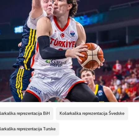
arkaška reprezentacija BiH
Košarkaška reprezentacija Švedske
arkaška reprezentacija Turske