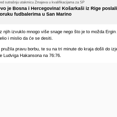
red sutrašnju utakmicu Zmajeva u kvalifikacijama za SP
vo je Bosna i Hercegovina! Košarkaši iz Rige poslali
oruku fudbalerima u San Marino
 iz njih izvuklo mnogo više snage nego što je to možda Ergi
lio i mislio da će se desiti.
pružila pravu borbu, te su na tri minute do kraja došli do iz
ke Ludviga Hakansona na 76:76.