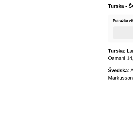
Turska - Š
Potražite v
Turska
: La
Osmani 14,
Švedska
: 
Markusson,