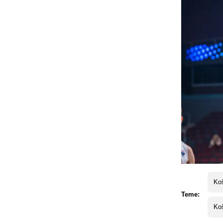
Koš
Teme:
Koš