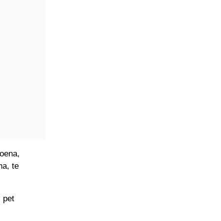
poena,
a, te
 pet