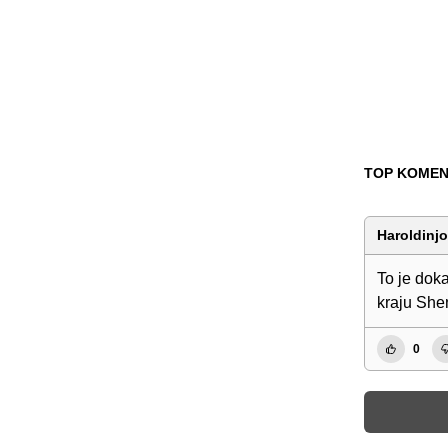
TOP KOMEN
Haroldinjo
To je dok
kraju She
0