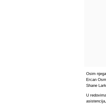
Osim njega
Ercan Osma
Shane Lark
U redovima
asistencija