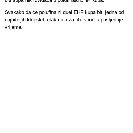
biti suparnik Izviđača u polufinalu EHF Kupa.
Svakako da će polufinalni duel EHF kupa biti jedna od
najbitnijih klupskih utakmica za bh. sport u posljednje
vrijeme.