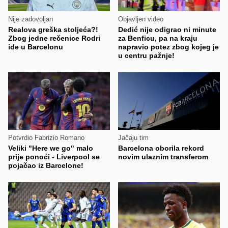
Nije zadovoljan
Objavljen video
Realova greška stoljeća?!
Dedić nije odigrao ni minute
Zbog jedne rečenice Rodri
za Benficu, pa na kraju
ide u Barcelonu
napravio potez zbog kojeg je
u centru pažnje!
Potvrdio Fabrizio Romano
Jačaju tim
Veliki "Here we go" malo
Barcelona oborila rekord
prije ponoći - Liverpool se
novim ulaznim transferom
pojačao iz Barcelone!