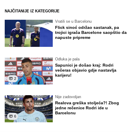
NAJČITANIJE IZ KATEGORIJE
Vratili se u Barcelonu
Flick sinoć održao sastanak, pa
trojici igrača Barcelone saopštio da
napuste pripreme
Odluka je pala
Sapunici je došao kraj: Rodri
večeras objavio gdje nastavlja
karijeru!
2
Nije zadovoljan
Realova greška stoljeća?! Zbog
jedne rečenice Rodri ide u
Barcelonu
6