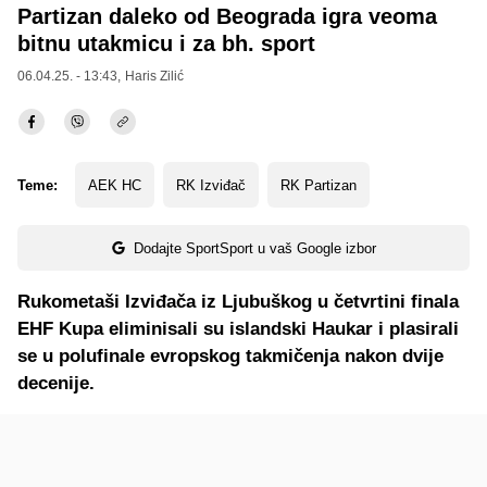
Partizan daleko od Beograda igra veoma
bitnu utakmicu i za bh. sport
06.04.25. - 13:43,
Haris Zilić
Teme:
AEK HC
RK Izviđač
RK Partizan
Dodajte SportSport u vaš Google izbor
Rukometaši Izviđača iz Ljubuškog u četvrtini finala
EHF Kupa eliminisali su islandski Haukar i plasirali
se u polufinale evropskog takmičenja nakon dvije
decenije.