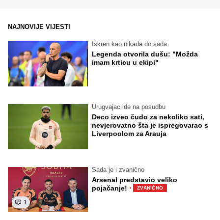
NAJNOVIJE VIJESTI
Iskren kao nikada do sada
Legenda otvorila dušu: "Možda
imam krticu u ekipi"
Urugvajac ide na posudbu
Deco izveo čudo za nekoliko sati,
nevjerovatno šta je ispregovarao s
Liverpoolom za Arauja
Sada je i zvanično
Arsenal predstavio veliko
·
pojačanje!
ZVANIČNO
1