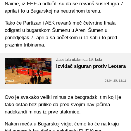
Naime, iz EHF-a odlučili su da se revanš susret igra 7.
aprila i to u Bugarskoj na neutralnom terenu.
Tako će Partizan i AEK revanš meč četvrtine finala
odigrati u bugarskom Šumenu u Areni Šumen u
ponedjeljak 7. aprila sa početkom u 11 sati i to pred
praznim tribinama.
Zaostala utakmica 19. kola
Izviđač siguran protiv Leotara
03.04.25. 12:11
Ovo je svakako veliki minus za beogradski tim koji je
tako ostao bez prilike da pred svojim navijačima
nadokandi minus iz prve utakmice.
Nakon meča u Bugarskoj vidjet ćemo ko će na kraju