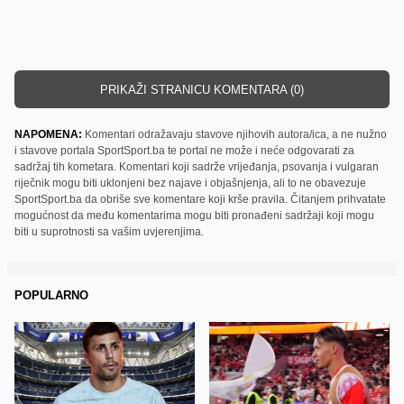
PRIKAŽI STRANICU KOMENTARA (0)
NAPOMENA:
Komentari odražavaju stavove njihovih autora/ica, a ne nužno
i stavove portala SportSport.ba te portal ne može i neće odgovarati za
sadržaj tih kometara. Komentari koji sadrže vrijeđanja, psovanja i vulgaran
riječnik mogu biti uklonjeni bez najave i objašnjenja, ali to ne obavezuje
SportSport.ba da obriše sve komentare koji krše pravila. Čitanjem prihvatate
mogućnost da među komentarima mogu biti pronađeni sadržaji koji mogu
biti u suprotnosti sa vašim uvjerenjima.
POPULARNO