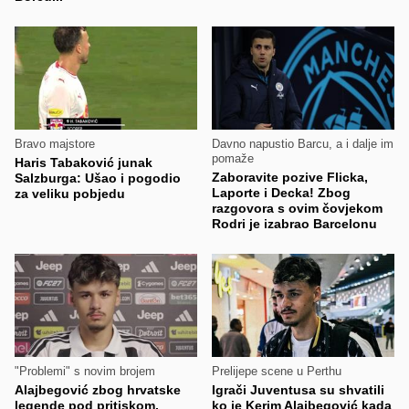
Bravo majstore
Davno napustio Barcu, a i dalje im
pomaže
Haris Tabaković junak
Zaboravite pozive Flicka,
Salzburga: Ušao i pogodio
Laporte i Decka! Zbog
za veliku pobjedu
razgovora s ovim čovjekom
Rodri je izabrao Barcelonu
"Problemi" s novim brojem
Prelijepe scene u Perthu
Alajbegović zbog hrvatske
Igrači Juventusa su shvatili
legende pod pritiskom,
ko je Kerim Alajbegović kada