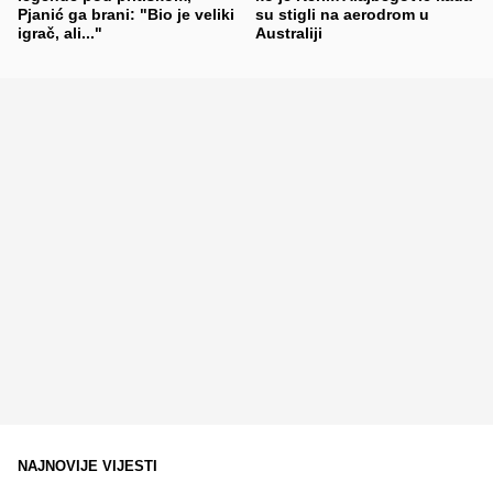
Pjanić ga brani: "Bio je veliki
su stigli na aerodrom u
igrač, ali..."
Australiji
NAJNOVIJE VIJESTI