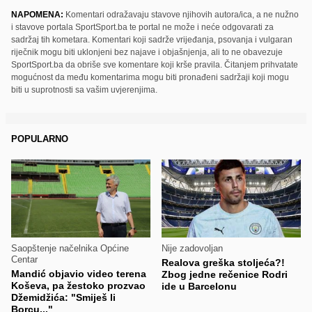
NAPOMENA:
Komentari odražavaju stavove njihovih autora/ica, a ne nužno
i stavove portala SportSport.ba te portal ne može i neće odgovarati za
sadržaj tih kometara. Komentari koji sadrže vrijeđanja, psovanja i vulgaran
riječnik mogu biti uklonjeni bez najave i objašnjenja, ali to ne obavezuje
SportSport.ba da obriše sve komentare koji krše pravila. Čitanjem prihvatate
mogućnost da među komentarima mogu biti pronađeni sadržaji koji mogu
biti u suprotnosti sa vašim uvjerenjima.
POPULARNO
Saopštenje načelnika Općine
Nije zadovoljan
Centar
Realova greška stoljeća?!
Mandić objavio video terena
Zbog jedne rečenice Rodri
Koševa, pa žestoko prozvao
ide u Barcelonu
Džemidžića: "Smiješ li
Borcu..."