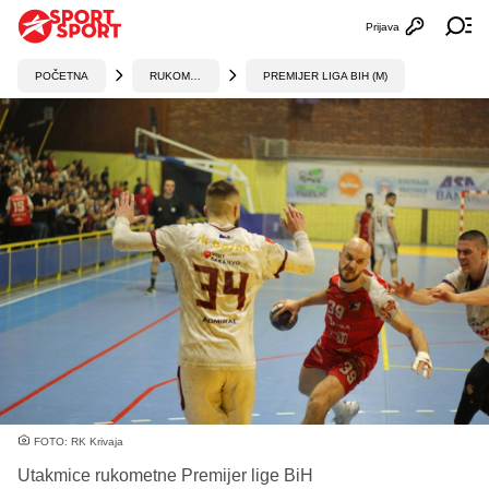
Prijava
Otvori profi
Ot
POČETNA
RUKOMET
PREMIJER LIGA BIH (M)
FOTO: RK Krivaja
Utakmice rukometne Premijer lige BiH