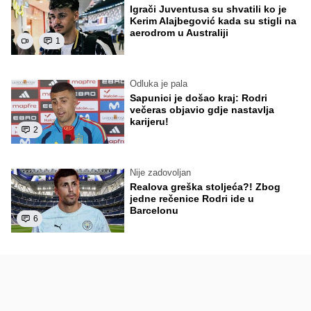
Igrači Juventusa su shvatili ko je
Kerim Alajbegović kada su stigli na
aerodrom u Australiji
1
Odluka je pala
Sapunici je došao kraj: Rodri
večeras objavio gdje nastavlja
karijeru!
2
Nije zadovoljan
Realova greška stoljeća?! Zbog
jedne rečenice Rodri ide u
Barcelonu
6