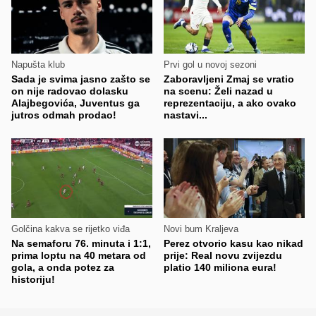
Napušta klub
Prvi gol u novoj sezoni
Sada je svima jasno zašto se
Zaboravljeni Zmaj se vratio
on nije radovao dolasku
na scenu: Želi nazad u
Alajbegovića, Juventus ga
reprezentaciju, a ako ovako
jutros odmah prodao!
nastavi...
Golčina kakva se rijetko viđa
Novi bum Kraljeva
Na semaforu 76. minuta i 1:1,
Perez otvorio kasu kao nikad
prima loptu na 40 metara od
prije: Real novu zvijezdu
gola, a onda potez za
platio 140 miliona eura!
historiju!