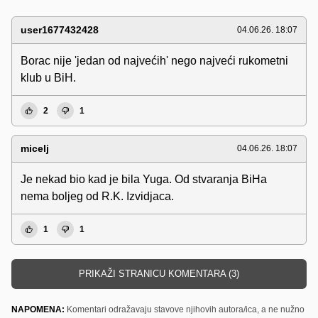
user1677432428
04.06.26. 18:07
Borac nije 'jedan od najvećih' nego najveći rukometni
klub u BiH.
2
1
micelj
04.06.26. 18:07
Je nekad bio kad je bila Yuga. Od stvaranja BiHa
nema boljeg od R.K. Izvidjaca.
1
1
PRIKAŽI STRANICU KOMENTARA (3)
NAPOMENA:
Komentari odražavaju stavove njihovih autora/ica, a ne nužno