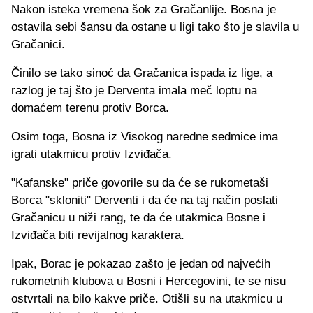
Nakon isteka vremena šok za Gračanlije. Bosna je
ostavila sebi šansu da ostane u ligi tako što je slavila u
Gračanici.
Činilo se tako sinoć da Gračanica ispada iz lige, a
razlog je taj što je Derventa imala meč loptu na
domaćem terenu protiv Borca.
Osim toga, Bosna iz Visokog naredne sedmice ima
igrati utakmicu protiv Izviđača.
"Kafanske" priče govorile su da će se rukometaši
Borca "skloniti" Derventi i da će na taj način poslati
Gračanicu u niži rang, te da će utakmica Bosne i
Izviđača biti revijalnog karaktera.
Ipak, Borac je pokazao zašto je jedan od najvećih
rukometnih klubova u Bosni i Hercegovini, te se nisu
ostvrtali na bilo kakve priče. Otišli su na utakmicu u