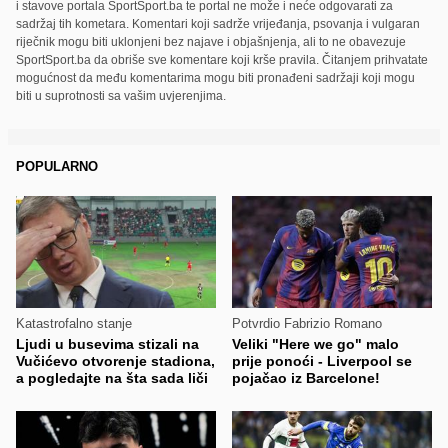
i stavove portala SportSport.ba te portal ne može i neće odgovarati za
sadržaj tih kometara. Komentari koji sadrže vrijeđanja, psovanja i vulgaran
riječnik mogu biti uklonjeni bez najave i objašnjenja, ali to ne obavezuje
SportSport.ba da obriše sve komentare koji krše pravila. Čitanjem prihvatate
mogućnost da među komentarima mogu biti pronađeni sadržaji koji mogu
biti u suprotnosti sa vašim uvjerenjima.
POPULARNO
Katastrofalno stanje
Potvrdio Fabrizio Romano
Ljudi u busevima stizali na
Veliki "Here we go" malo
Vučićevo otvorenje stadiona,
prije ponoći - Liverpool se
a pogledajte na šta sada liči
pojačao iz Barcelone!