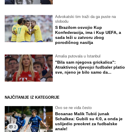
Advokatski tim traži da ga puste na
slobodu
S Brazilom osvojio Kup
Konfederacija, ima i Kup UEFA, a
sada leži u zatvoru zbog
porodičnog nasilja
Amalia putovala u Istanbul
"Bila sam njegova grickalica":
Atraktivnoj djevojci fudbaler platio
sve, njeno je bilo samo da...
NAJČITANIJE IZ KATEGORIJE
Ovo se ne viđa često
Bosanac Malik Tubić junak
Schalkea: Gubili su 4:0, a onda je
uslijedio preokret za fudbalske
2
anale!