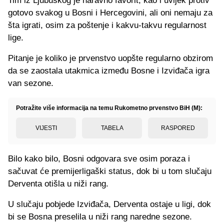
Tim iz Ljubuškog je naravno favorit, kao i uvijek protiv
gotovo svakog u Bosni i Hercegovini, ali oni nemaju za
šta igrati, osim za poštenje i kakvu-takvu regularnost
lige.
Pitanje je koliko je prvenstvo uopšte regularno obzirom
da se zaostala utakmica između Bosne i Izviđača igra
van sezone.
Potražite više informacija na temu Rukometno prvenstvo BiH (M):
VIJESTI
TABELA
RASPORED
Bilo kako bilo, Bosni odgovara sve osim poraza i
sačuvat će premijerligaški status, dok bi u tom slučaju
Derventa otišla u niži rang.
U slučaju pobjede Izviđača, Derventa ostaje u ligi, dok
bi se Bosna preselila u niži rang naredne sezone.