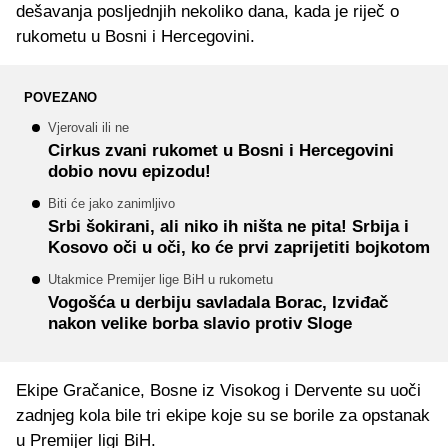
dešavanja posljednjih nekoliko dana, kada je riječ o
rukometu u Bosni i Hercegovini.
POVEZANO
Vjerovali ili ne
Cirkus zvani rukomet u Bosni i Hercegovini
dobio novu epizodu!
Biti će jako zanimljivo
Srbi šokirani, ali niko ih ništa ne pita! Srbija i
Kosovo oči u oči, ko će prvi zaprijetiti bojkotom
Utakmice Premijer lige BiH u rukometu
Vogošća u derbiju savladala Borac, Izviđač
nakon velike borba slavio protiv Sloge
Ekipe Gračanice, Bosne iz Visokog i Dervente su uoči
zadnjeg kola bile tri ekipe koje su se borile za opstanak
u Premijer ligi BiH.