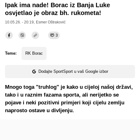
Ipak ima nade! Borac iz Banja Luke
osvjetlao je obraz bh. rukometa!
10.05.26. - 20:19,
Esmer Oštraković
3
Teme:
RK Borac
Dodajte SportSport u vaš Google izbor
Mnogo toga "truhlog" je kako u cijeloj našoj državi,
tako i u raznim fazama sporta, ali nerijetko se
pojave i neki pozitivni primjeri koji cijelu zemlju
naprosto ostave u divljenju.