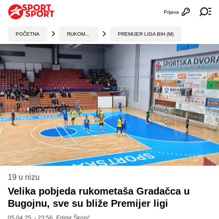
Prijava
Otvori profi
Ot
POČETNA
RUKOMET
PREMIJER LIGA BIH (M)
19 u nizu
Velika pobjeda rukometaša Gradačca u
Bugojnu, sve su bliže Premijer ligi
05.04.25. - 23:56,
Edmir Škorić