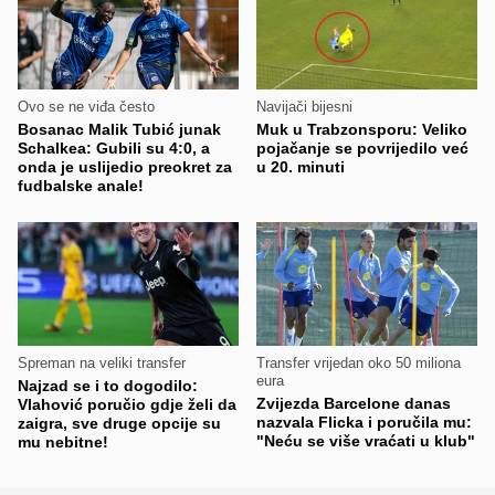
Ovo se ne viđa često
Navijači bijesni
Bosanac Malik Tubić junak
Muk u Trabzonsporu: Veliko
Schalkea: Gubili su 4:0, a
pojačanje se povrijedilo već
onda je uslijedio preokret za
u 20. minuti
fudbalske anale!
Spreman na veliki transfer
Transfer vrijedan oko 50 miliona
eura
Najzad se i to dogodilo:
Zvijezda Barcelone danas
Vlahović poručio gdje želi da
nazvala Flicka i poručila mu:
zaigra, sve druge opcije su
"Neću se više vraćati u klub"
mu nebitne!