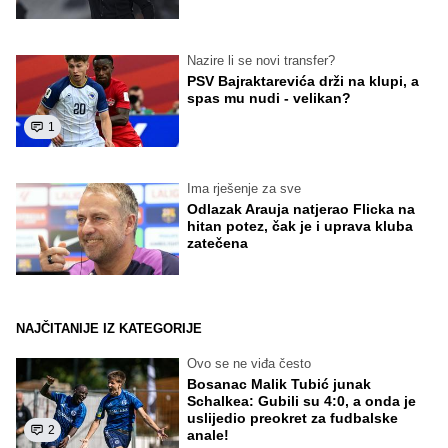
Nazire li se novi transfer?
PSV Bajraktarevića drži na klupi, a
spas mu nudi - velikan?
1
Ima rješenje za sve
Odlazak Arauja natjerao Flicka na
hitan potez, čak je i uprava kluba
zatečena
NAJČITANIJE IZ KATEGORIJE
Ovo se ne viđa često
Bosanac Malik Tubić junak
Schalkea: Gubili su 4:0, a onda je
uslijedio preokret za fudbalske
2
anale!