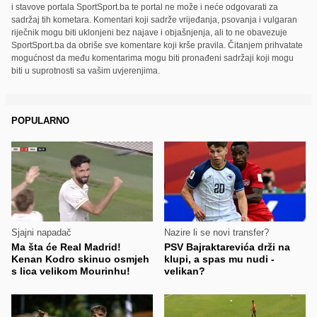
i stavove portala SportSport.ba te portal ne može i neće odgovarati za
sadržaj tih kometara. Komentari koji sadrže vrijeđanja, psovanja i vulgaran
riječnik mogu biti uklonjeni bez najave i objašnjenja, ali to ne obavezuje
SportSport.ba da obriše sve komentare koji krše pravila. Čitanjem prihvatate
mogućnost da među komentarima mogu biti pronađeni sadržaji koji mogu
biti u suprotnosti sa vašim uvjerenjima.
POPULARNO
Sjajni napadač
Nazire li se novi transfer?
Ma šta će Real Madrid!
PSV Bajraktarevića drži na
Kenan Kodro skinuo osmjeh
klupi, a spas mu nudi -
s lica velikom Mourinhu!
velikan?