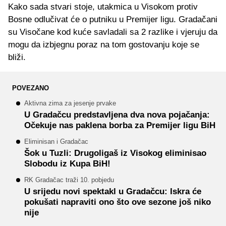
Kako sada stvari stoje, utakmica u Visokom protiv
Bosne odlučivat će o putniku u Premijer ligu. Gradačani
su Visočane kod kuće savladali sa 2 razlike i vjeruju da
mogu da izbjegnu poraz na tom gostovanju koje se
bliži.
POVEZANO
Aktivna zima za jesenje prvake
U Gradačcu predstavljena dva nova pojačanja:
Očekuje nas paklena borba za Premijer ligu BiH
Eliminisan i Gradačac
Šok u Tuzli: Drugoligaš iz Visokog eliminisao
Slobodu iz Kupa BiH!
RK Gradačac traži 10. pobjedu
U srijedu novi spektakl u Gradačcu: Iskra će
pokušati napraviti ono što ove sezone još niko
nije