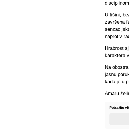
disciplinom
U tišini, b
završena fa
senzacijska
naprotiv ra
Hrabrost s
karaktera v
Na obostra
jasnu poruk
kada je u p
Amaru želim
Potražite v