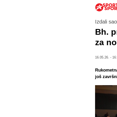
Izdali sa
Bh. p
za n
16.05.26. - 16
Rukometna 
još završn