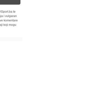
tSport.ba te
ja i vulgaran
 sve komentare
ji koji mogu