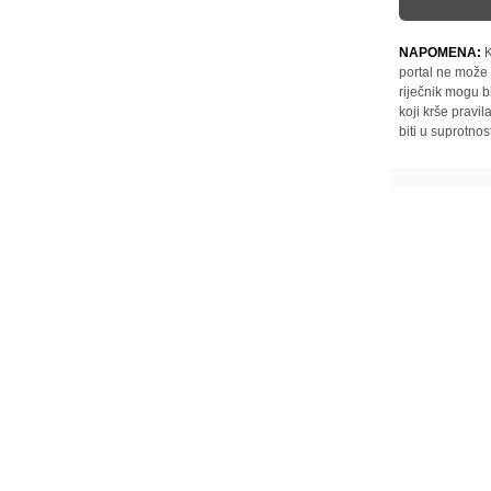
NAPOMENA:
K
portal ne može 
riječnik mogu b
koji krše pravi
biti u suprotnos