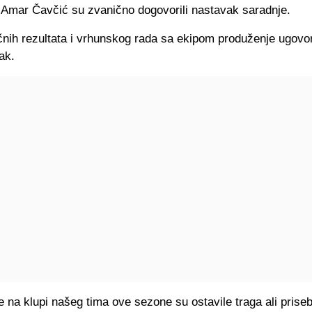
i Amar Čavčić su zvanično dogovorili nastavak saradnje.
čnih rezultata i vrhunskog rada sa ekipom produženje ugovor
ak.
e na klupi našeg tima ove sezone su ostavile traga ali prise