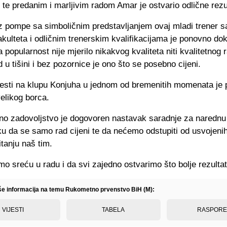
 te predanim i marljivim radom Amar je ostvario odlične rezu
ez pompe sa simboličnim predstavljanjem ovaj mladi trener s
kulteta i odličnim trenerskim kvalifikacijama je ponovno do
 popularnost nije mjerilo nikakvog kvaliteta niti kvalitetnog 
d u tišini i bez pozornice je ono što se posebno cijeni.
jesti na klupu Konjuha u jednom od bremenitih momenata je 
elikog borca.
no zadovoljstvo je dogovoren nastavak saradnje za naredn
u da se samo rad cijeni te da nećemo odstupiti od usvojenih
itanju naš tim.
o sreću u radu i da svi zajedno ostvarimo što bolje rezultat
iše informacija na temu Rukometno prvenstvo BiH (M):
VIJESTI
TABELA
RASPOR