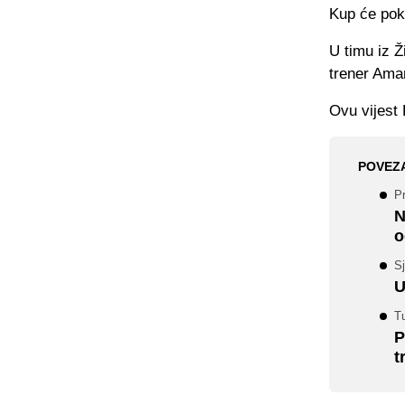
Kup će poku
U timu iz Ž
trener Ama
Ovu vijest 
POVEZ
Pr
N
o
Sj
U
Tu
P
t