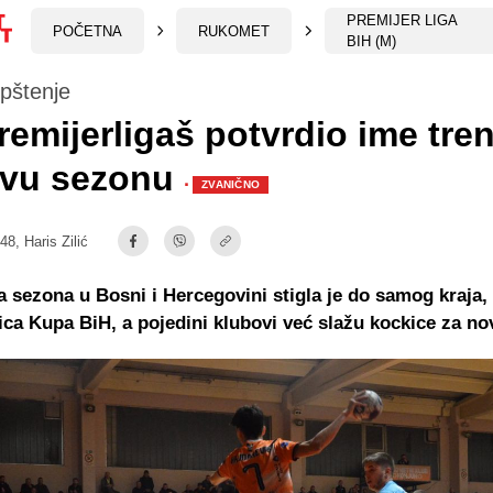
PREMIJER LIGA
POČETNA
RUKOMET
BIH (M)
opštenje
remijerligaš potvrdio ime tre
ovu sezonu
·
ZVANIČNO
:48,
Haris Zilić
sezona u Bosni i Hercegovini stigla je do samog kraja, 
ica Kupa BiH, a pojedini klubovi već slažu kockice za n