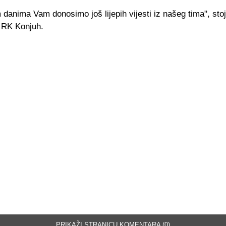
danima Vam donosimo još lijepih vijesti iz našeg tima", stoj
 RK Konjuh.
PRIKAŽI STRANICU KOMENTARA (0)