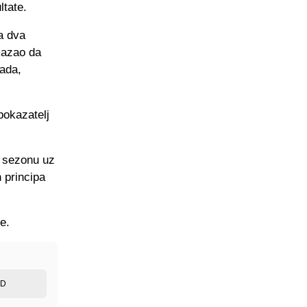
ltate.
a dva
kazao da
rada,
pokazatelj
u sezonu uz
 principa
e.
ED