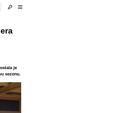
Otvori profil
Otvori meni
nera
ostala je
ovu sezonu.