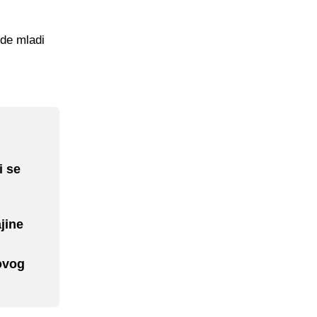
ude mladi
i se
jine
ovog