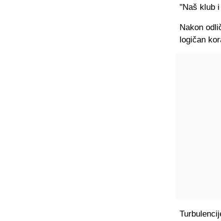
"Naš klub 
Nakon odli
logičan kor
Turbulencij