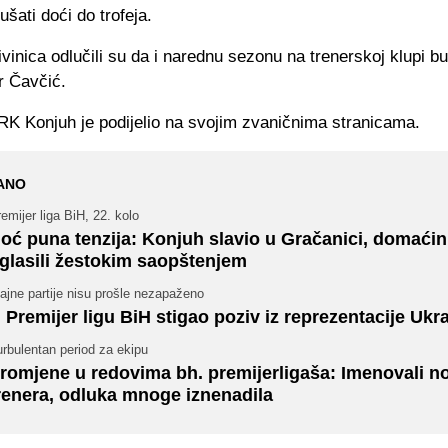
šati doći do trofeja.
ivinica odlučili su da i narednu sezonu na trenerskoj klupi b
r Čavčić.
RK Konjuh je podijelio na svojim zvaničnima stranicama.
ANO
emijer liga BiH, 22. kolo
oć puna tenzija: Konjuh slavio u Gračanici, domaćin
glasili žestokim saopštenjem
ajne partije nisu prošle nezapaženo
 Premijer ligu BiH stigao poziv iz reprezentacije Ukra
rbulentan period za ekipu
romjene u redovima bh. premijerligaša: Imenovali n
renera, odluka mnoge iznenadila