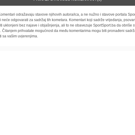
omentari odražavaju stavove njihovih autora/ica, a ne nužno i stavove portala Spor
i neće odgovarati za sadržaj tih kometara. Komentari koji sadrže vrijeđanja, psovan
iti uklonjeni bez najave i objašnjenja, ali to ne obavezuje SportSport.ba da obriše
la. Čitanjem prihvatate mogućnost da među komentarima mogu biti pronađeni sadrža
ti sa vašim uvjerenjima.