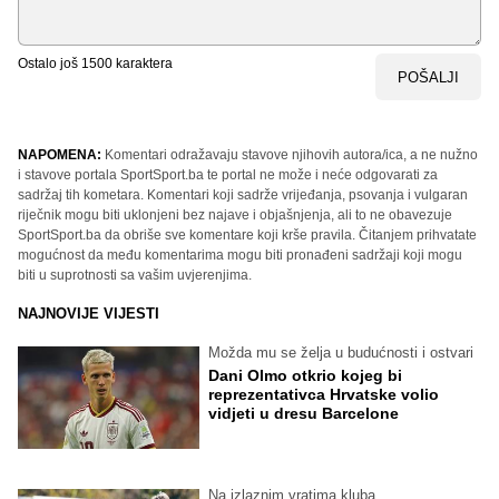
Ostalo još
1500
karaktera
POŠALJI
NAPOMENA:
Komentari odražavaju stavove njihovih autora/ica, a ne nužno
i stavove portala SportSport.ba te portal ne može i neće odgovarati za
sadržaj tih kometara. Komentari koji sadrže vrijeđanja, psovanja i vulgaran
riječnik mogu biti uklonjeni bez najave i objašnjenja, ali to ne obavezuje
SportSport.ba da obriše sve komentare koji krše pravila. Čitanjem prihvatate
mogućnost da među komentarima mogu biti pronađeni sadržaji koji mogu
biti u suprotnosti sa vašim uvjerenjima.
NAJNOVIJE VIJESTI
Možda mu se želja u budućnosti i ostvari
Dani Olmo otkrio kojeg bi
reprezentativca Hrvatske volio
vidjeti u dresu Barcelone
Na izlaznim vratima kluba