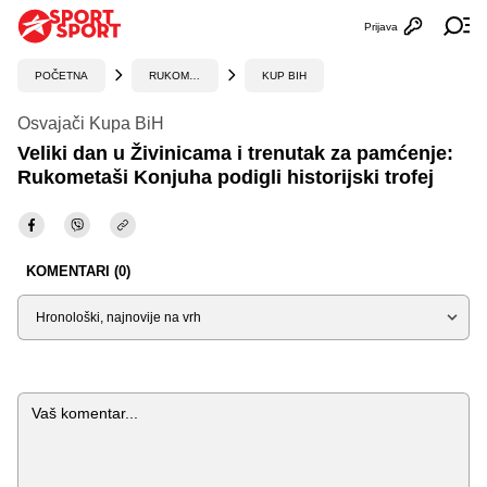
Prijava
Otvori profi
Ot
POČETNA
RUKOMET
KUP BIH
Osvajači Kupa BiH
Veliki dan u Živinicama i trenutak za pamćenje:
Rukometaši Konjuha podigli historijski trofej
KOMENTARI (0)
Sortiraj
Komentar