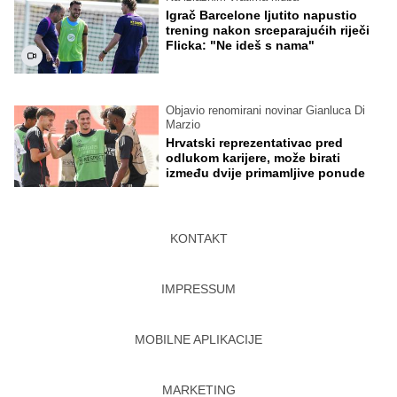
Igrač Barcelone ljutito napustio
trening nakon srceparajućih riječi
Flicka: "Ne ideš s nama"
Objavio renomirani novinar Gianluca Di
Marzio
Hrvatski reprezentativac pred
odlukom karijere, može birati
između dvije primamljive ponude
KONTAKT
IMPRESSUM
MOBILNE APLIKACIJE
MARKETING