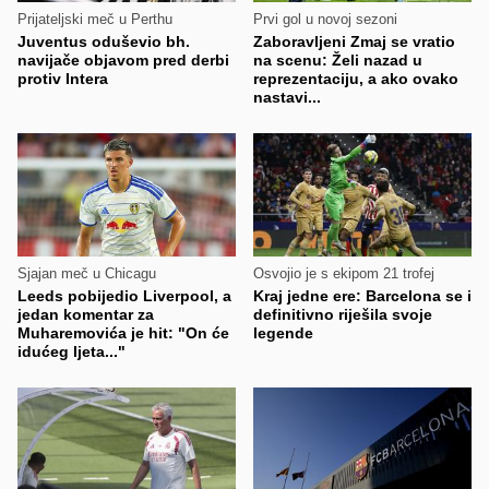
Prijateljski meč u Perthu
Prvi gol u novoj sezoni
Juventus oduševio bh.
Zaboravljeni Zmaj se vratio
navijače objavom pred derbi
na scenu: Želi nazad u
protiv Intera
reprezentaciju, a ako ovako
nastavi...
Sjajan meč u Chicagu
Osvojio je s ekipom 21 trofej
Leeds pobijedio Liverpool, a
Kraj jedne ere: Barcelona se i
jedan komentar za
definitivno riješila svoje
Muharemovića je hit: "On će
legende
idućeg ljeta..."