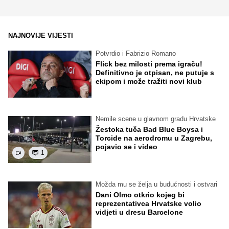
NAJNOVIJE VIJESTI
Potvrdio i Fabrizio Romano
Flick bez milosti prema igraču!
Definitivno je otpisan, ne putuje s
ekipom i može tražiti novi klub
Nemile scene u glavnom gradu Hrvatske
Žestoka tuča Bad Blue Boysa i
Torcide na aerodromu u Zagrebu,
pojavio se i video
1
Možda mu se želja u budućnosti i ostvari
Dani Olmo otkrio kojeg bi
reprezentativca Hrvatske volio
vidjeti u dresu Barcelone