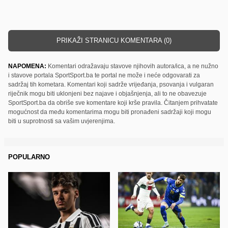
PRIKAŽI STRANICU KOMENTARA (0)
NAPOMENA:
Komentari odražavaju stavove njihovih autora/ica, a ne nužno
i stavove portala SportSport.ba te portal ne može i neće odgovarati za
sadržaj tih kometara. Komentari koji sadrže vrijeđanja, psovanja i vulgaran
riječnik mogu biti uklonjeni bez najave i objašnjenja, ali to ne obavezuje
SportSport.ba da obriše sve komentare koji krše pravila. Čitanjem prihvatate
mogućnost da među komentarima mogu biti pronađeni sadržaji koji mogu
biti u suprotnosti sa vašim uvjerenjima.
POPULARNO