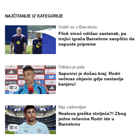
NAJČITANIJE IZ KATEGORIJE
Vratili se u Barcelonu
Flick sinoć održao sastanak, pa
trojici igrača Barcelone saopštio da
napuste pripreme
Odluka je pala
Sapunici je došao kraj: Rodri
večeras objavio gdje nastavlja
karijeru!
2
Nije zadovoljan
Realova greška stoljeća?! Zbog
jedne rečenice Rodri ide u
Barcelonu
6