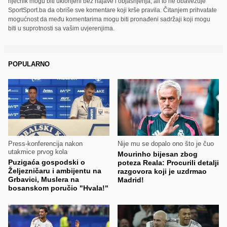
riječnik mogu biti uklonjeni bez najave i objašnjenja, ali to ne obavezuje
SportSport.ba da obriše sve komentare koji krše pravila. Čitanjem prihvatate
mogućnost da među komentarima mogu biti pronađeni sadržaji koji mogu
biti u suprotnosti sa vašim uvjerenjima.
POPULARNO
Press-konferencija nakon
Nije mu se dopalo ono što je čuo
utakmice prvog kola
Mourinho bijesan zbog
Puzigaća gospodski o
poteza Reala: Procurili detalji
Željezničaru i ambijentu na
razgovora koji je uzdrmao
Grbavici, Muslera na
Madrid!
bosanskom poručio "Hvala!"