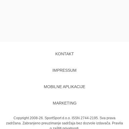
KONTAKT
IMPRESSUM
MOBILNE APLIKACIJE
MARKETING
Copyright 2008-26. SportSport d.o.o. ISSN 2744-2195. Sva prava
zadržana. Zabranjeno preuzimanje sadržaja bez dozvole izdavača.
Pravila
o zaštiti privatnosti.