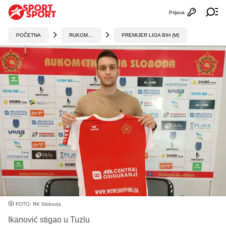
Prijava
Otvori profi
Ot
POČETNA
RUKOMET
PREMIJER LIGA BIH (M)
FOTO: RK Sloboda
Ikanović stigao u Tuzlu