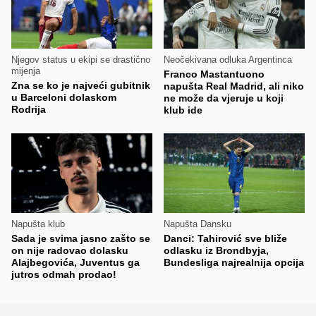
Njegov status u ekipi se drastično
Neočekivana odluka Argentinca
mijenja
Franco Mastantuono
Zna se ko je najveći gubitnik
napušta Real Madrid, ali niko
u Barceloni dolaskom
ne može da vjeruje u koji
Rodrija
klub ide
Napušta klub
Napušta Dansku
Sada je svima jasno zašto se
Danci: Tahirović sve bliže
on nije radovao dolasku
odlasku iz Brondbyja,
Alajbegovića, Juventus ga
Bundesliga najrealnija opcija
jutros odmah prodao!