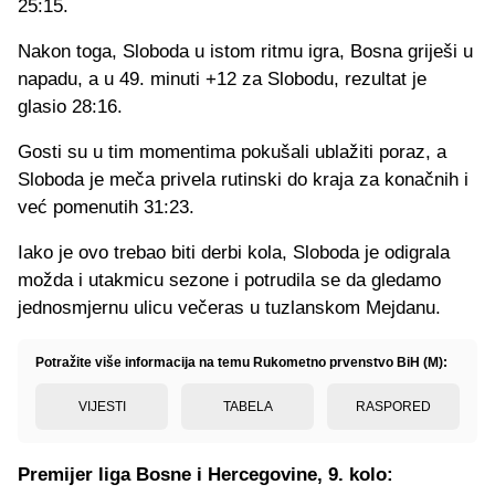
25:15.
Nakon toga, Sloboda u istom ritmu igra, Bosna griješi u
napadu, a u 49. minuti +12 za Slobodu, rezultat je
glasio 28:16.
Gosti su u tim momentima pokušali ublažiti poraz, a
Sloboda je meča privela rutinski do kraja za konačnih i
već pomenutih 31:23.
Iako je ovo trebao biti derbi kola, Sloboda je odigrala
možda i utakmicu sezone i potrudila se da gledamo
jednosmjernu ulicu večeras u tuzlanskom Mejdanu.
Potražite više informacija na temu Rukometno prvenstvo BiH (M):
VIJESTI
TABELA
RASPORED
Premijer liga Bosne i Hercegovine, 9. kolo: