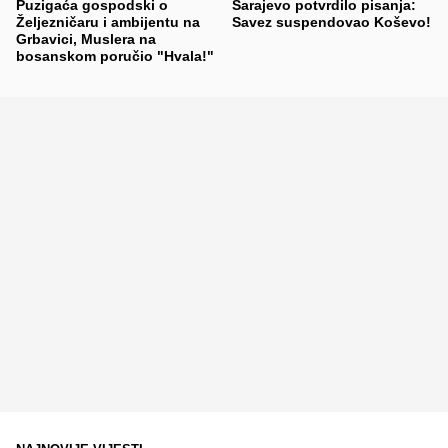
Puzigaća gospodski o
Sarajevo potvrdilo pisanja:
Željezničaru i ambijentu na
Savez suspendovao Koševo!
Grbavici, Muslera na
bosanskom poručio "Hvala!"