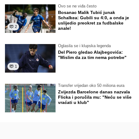
Ovo se ne viđa često
Bosanac Malik Tubić junak
Schalkea: Gubili su 4:0, a onda je
uslijedio preokret za fudbalske
2
anale!
Oglasila se i klupska legenda
Del Piero gledao Alajbegovića:
"Mislim da za tim nema potrebe"
1
Transfer vrijedan oko 50 miliona eura
Zvijezda Barcelone danas nazvala
Flicka i poručila mu: "Neću se više
vraćati u klub"