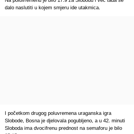
Na poluvremenu je bilo 17:9 za Slobodu i već tada se
dalo naslutiti u kojem smjeru ide utakmica.
I početkom drugog poluvremena uraganska igra
Slobode, Bosna je djelovala pogubljeno, a u 42. minuti
Sloboda ima dvocifrenu prednost na semaforu je bilo