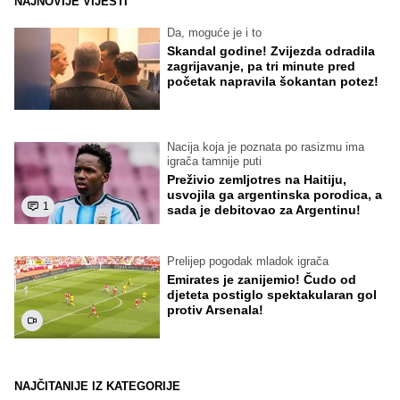
NAJNOVIJE VIJESTI
Da, moguće je i to
Skandal godine! Zvijezda odradila
zagrijavanje, pa tri minute pred
početak napravila šokantan potez!
Nacija koja je poznata po rasizmu ima
igrača tamnije puti
Preživio zemljotres na Haitiju,
usvojila ga argentinska porodica, a
1
sada je debitovao za Argentinu!
Prelijep pogodak mladok igrača
Emirates je zanijemio! Čudo od
djeteta postiglo spektakularan gol
protiv Arsenala!
NAJČITANIJE IZ KATEGORIJE