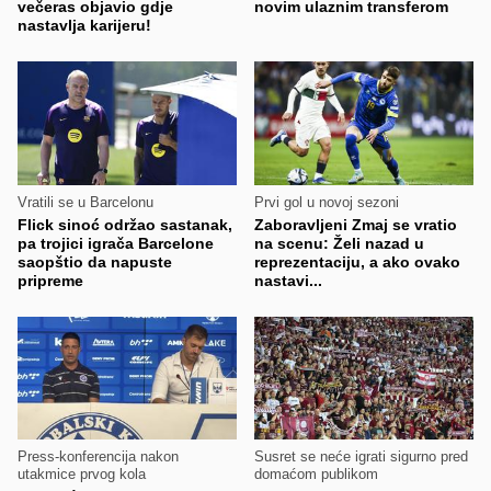
večeras objavio gdje
novim ulaznim transferom
nastavlja karijeru!
Vratili se u Barcelonu
Prvi gol u novoj sezoni
Flick sinoć održao sastanak,
Zaboravljeni Zmaj se vratio
pa trojici igrača Barcelone
na scenu: Želi nazad u
saopštio da napuste
reprezentaciju, a ako ovako
pripreme
nastavi...
Press-konferencija nakon
Susret se neće igrati sigurno pred
utakmice prvog kola
domaćom publikom