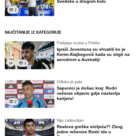
Švedske u drugom kolu
2
NAJČITANIJE IZ KATEGORIJE
Prelijepe scene u Perthu
Igrači Juventusa su shvatili ko je
Kerim Alajbegović kada su stigli na
aerodrom u Australiji
1
Odluka je pala
Sapunici je došao kraj: Rodri
večeras objavio gdje nastavlja
karijeru!
2
Nije zadovoljan
Realova greška stoljeća?! Zbog
jedne rečenice Rodri ide u