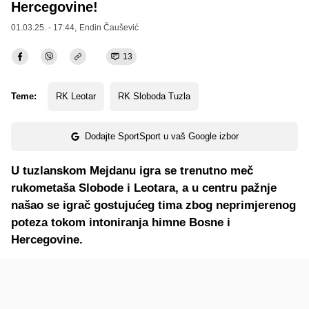
Hercegovine!
01.03.25. - 17:44,
Endin Čaušević
13
Teme:
RK Leotar
RK Sloboda Tuzla
Dodajte SportSport u vaš Google izbor
U tuzlanskom Mejdanu igra se trenutno meč
rukometaša Slobode i Leotara, a u centru pažnje
našao se igrač gostujućeg tima zbog neprimjerenog
poteza tokom intoniranja himne Bosne i
Hercegovine.