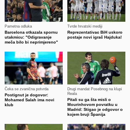
Pametna odluka
Tvrde hrvatski mediji
Barcelona otkazala spornu
Reprezentativac BiH uskoro
utakmicu: "Odigravanje
postaje novi igrač Hajduka!
meča bilo bi neprimjereno"
Čeka se zvanična potvrda
Drugi mandat Posebnog na klupi
Reala
Postignut je dogovor:
Pitali su ga šta misli o
Mohamed Salah ima novi
Mourinhovom povratku u
klub
Madrid: Stigao je odgovor o
kojem bruji Španija