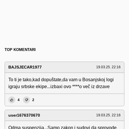
TOP KOMENTARI
BAJSJECAR1977
19.03.25. 22:16
To ti je tako,kad dopuštate,da vam u Bosanjskoj logi
igraju srbske ekipe...izbaxi ovo ****o več iz drzave
4
2
user1676370670
19.03.25. 22:16
Odma suspenzija...Samo zakon i sudovi da sprovode