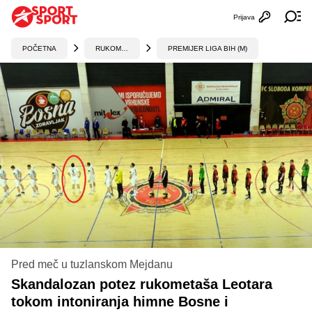
Prijava
Otvori profi
Ot
POČETNA
RUKOMET
PREMIJER LIGA BIH (M)
Pred meč u tuzlanskom Mejdanu
Skandalozan potez rukometaša Leotara
tokom intoniranja himne Bosne i