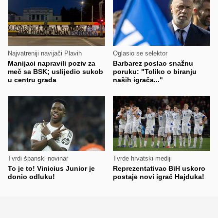
Najvatreniji navijači Plavih
Oglasio se selektor
Manijaci napravili poziv za
Barbarez poslao snažnu
meč sa BSK; uslijedio sukob
poruku: "Toliko o biranju
u centru grada
naših igrača..."
Tvrdi španski novinar
Tvrde hrvatski mediji
To je to! Vinicius Junior je
Reprezentativac BiH uskoro
donio odluku!
postaje novi igrač Hajduka!