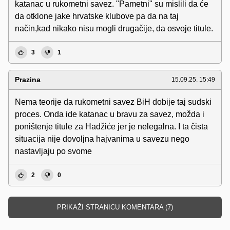
katanac u rukometni savez. "Pametni" su mislili da će
da otklone jake hrvatske klubove pa da na taj
način,kad nikako nisu mogli drugačije, da osvoje titule.
3
1
Prazina
15.09.25. 15:49
Nema teorije da rukometni savez BiH dobije taj sudski
proces. Onda ide katanac u bravu za savez, možda i
poništenje titule za Hadžiće jer je nelegalna. I ta čista
situacija nije dovoljna hajvanima u savezu nego
nastavljaju po svome
2
0
PRIKAŽI STRANICU KOMENTARA (7)