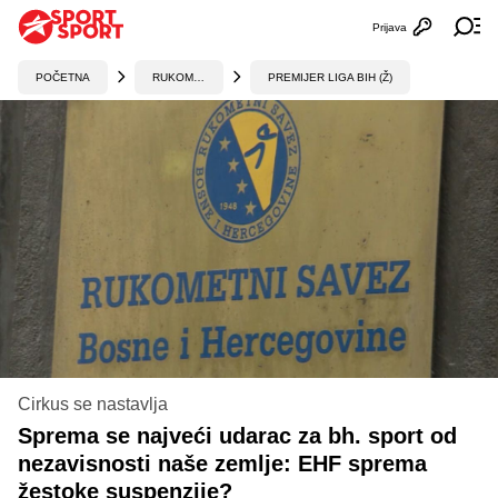
Prijava
Otvori profi
Ot
POČETNA
RUKOMET
PREMIJER LIGA BIH (Ž)
Cirkus se nastavlja
Sprema se najveći udarac za bh. sport od
nezavisnosti naše zemlje: EHF sprema
žestoke suspenzije?