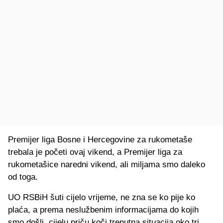
Premijer liga Bosne i Hercegovine za rukometaše
trebala je početi ovaj vikend, a Premijer liga za
rukometašice naredni vikend, ali miljama smo daleko
od toga.
UO RSBiH šuti cijelo vrijeme, ne zna se ko pije ko
plaća, a prema neslužbenim informacijama do kojih
smo došli, cijelu priču koči trenutna situacija oko tri