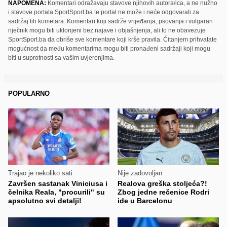
NAPOMENA:
Komentari odražavaju stavove njihovih autora/ica, a ne nužno
i stavove portala SportSport.ba te portal ne može i neće odgovarati za
sadržaj tih kometara. Komentari koji sadrže vrijeđanja, psovanja i vulgaran
riječnik mogu biti uklonjeni bez najave i objašnjenja, ali to ne obavezuje
SportSport.ba da obriše sve komentare koji krše pravila. Čitanjem prihvatate
mogućnost da među komentarima mogu biti pronađeni sadržaji koji mogu
biti u suprotnosti sa vašim uvjerenjima.
POPULARNO
Trajao je nekoliko sati
Nije zadovoljan
Završen sastanak Viniciusa i
Realova greška stoljeća?!
čelnika Reala, "procurili" su
Zbog jedne rečenice Rodri
apsolutno svi detalji!
ide u Barcelonu