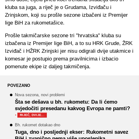
kluba sa juga, a riječ je o Grudama, Izviđaču i
Zrinjskom, koji su prošle sezone izbačeni iz Premijer
lige BiH za rukometašice.
Prošle takmičarske sezone tri "hrvatska" kluba su
izbačena iz Premijer lige BiH, a to su HRK Grude, ŽRK
Izviđač i HŽRK Zrinjski jer nisu odigrali dvije utakmice i
komesar je postupio prema pravilnicima i izbacio
pomenute ekipe iz daljeg takmičenja.
POVEZANO
Nova sezona, novi problemi
Šta se dešava u bh. rukometu: Da li ćemo
svjedočiti presedanu kakvog Evropa ne pamti?
·
RIJEČ, DVIJE...
Bh. rukomet dotakao dno
Tuga, dno i posljednji ekser: Rukometni savez
BiH i zvanično nema više uposlenika