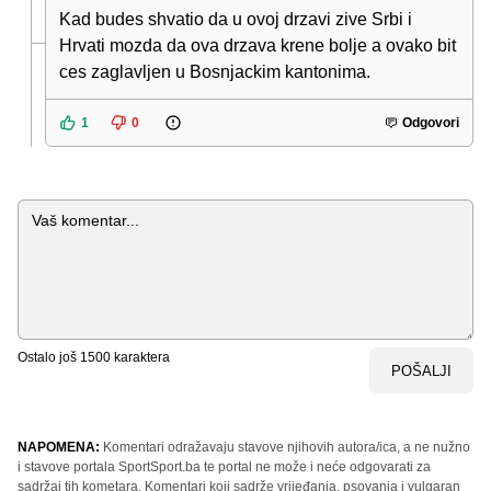
Kad budes shvatio da u ovoj drzavi zive Srbi i
Hrvati mozda da ova drzava krene bolje a ovako bit
ces zaglavljen u Bosnjackim kantonima.
1
0
Odgovori
Komentar
Ostalo još
1500
karaktera
POŠALJI
NAPOMENA:
Komentari odražavaju stavove njihovih autora/ica, a ne nužno
i stavove portala SportSport.ba te portal ne može i neće odgovarati za
sadržaj tih kometara. Komentari koji sadrže vrijeđanja, psovanja i vulgaran