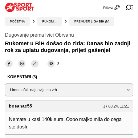
Prijava
Otvori profi
Ot
POČETNA
RUKOMET
PREMIJER LIGA BIH (M)
Dugovanje prema Ivici Obrvanu
Rukomet u BiH došao do zida: Danas bio zadnji
rok za uplatu dugovanja, prijeti gašenje!
3
KOMENTARI (3)
Sortiraj
bosanac55
17.08.24. 11:21
Nemate u kasi 140k eura. Oooo majko mila do cega
ste dosli