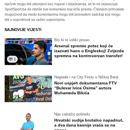
riječnik mogu biti uklonjeni bez najave i objašnjenja, ali to ne obavezuje
SportSport.ba da obriše sve komentare koji krše pravila. Čitanjem prihvatate
mogućnost da među komentarima mogu biti pronađeni sadržaji koji mogu
biti u suprotnosti sa vašim uvjerenjima.
NAJNOVIJE VIJESTI
Bio bi to veliki posao
Arsenal spremio potez koji će
izazvati haos u Engleskoj! Zvijezda
spremna na kontroverzan transfer!
1
Nagrada i na City Festu u Niškoj Banji
Novi uspjeh dokumentarca FTV
“Bulevar Ivice Osima” autora
Muhameda Bikića
Nije zatražio poštedu
Hrvatski sudija brutalno napadnut,
a dva dana kasnije vraća se na
posao