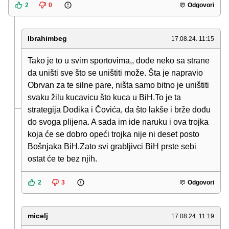
2
0
Odgovori
Ibrahimbeg
17.08.24. 11:15
Tako je to u svim sportovima,, dođe neko sa strane
da uništi sve što se uništiti može. Šta je napravio
Obrvan za te silne pare, ništa samo bitno je uništiti
svaku žilu kucavicu što kuca u BiH.To je ta
strategija Dodika i Čovića, da što lakše i brže dođu
do svoga plijena. A sada im ide naruku i ova trojka
koja će se dobro opeći trojka nije ni deset posto
Bošnjaka BiH.Zato svi grabljivci BiH prste sebi
ostat će te bez njih.
2
3
Odgovori
micelj
17.08.24. 11:19