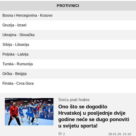
PROTIVNICI
Bosna i Hercegovina - Kosovo
Gruzija - Izrael
Ukrajina - Slovačka
Srbija - Litvanija
Poljska - Latvija
Turska - Rumunija
Grčka - Belgija
Finska - Crna Gora
Sreća prati hrabre
Ono što se dogodilo
Hrvatskoj u posljednje dvije
godine neće se dugo ponoviti
u svijetu sporta!
2
28.01.26. 21:16