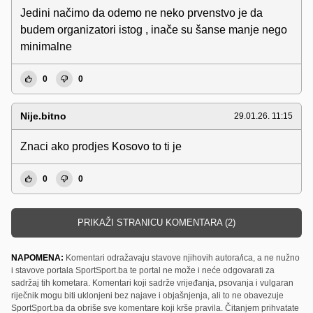
Jedini načimo da odemo ne neko prvenstvo je da
budem organizatori istog , inače su šanse manje nego
minimalne
0
0
Nije.bitno
29.01.26. 11:15
Znaci ako prodjes Kosovo to ti je
0
0
PRIKAŽI STRANICU KOMENTARA (2)
NAPOMENA:
Komentari odražavaju stavove njihovih autora/ica, a ne nužno
i stavove portala SportSport.ba te portal ne može i neće odgovarati za
sadržaj tih kometara. Komentari koji sadrže vrijeđanja, psovanja i vulgaran
riječnik mogu biti uklonjeni bez najave i objašnjenja, ali to ne obavezuje
SportSport.ba da obriše sve komentare koji krše pravila. Čitanjem prihvatate