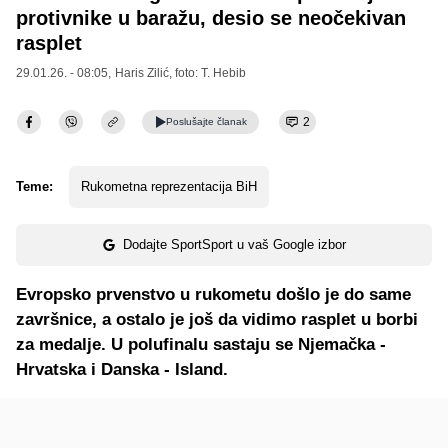
protivnike u baražu, desio se neočekivan
rasplet
29.01.26. - 08:05,
Haris Zilić
, foto: T. Hebib
2
Poslušajte
članak
Teme:
Rukometna reprezentacija BiH
Dodajte SportSport u vaš Google izbor
Evropsko prvenstvo u rukometu došlo je do same
završnice, a ostalo je još da vidimo rasplet u borbi
za medalje. U polufinalu sastaju se Njemačka -
Hrvatska i Danska - Island.