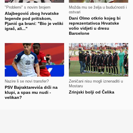
"Problemi" s novim brojem
Možda mu se želja u budućnosti i
ostvari
Alajbegović zbog hrvatske
Dani Olmo otkrio kojeg bi
legende pod pritiskom,
reprezentativca Hrvatske
Pjanić ga brani: "Bio je veliki
volio vidjeti u dresu
igrač, ali..."
Barcelone
Nazire li se novi transfer?
Zeničani nisu mogli iznenaditi u
Mostaru
PSV Bajraktarevića drži na
Zrinjski bolji od Čelika
klupi, a spas mu nudi -
velikan?