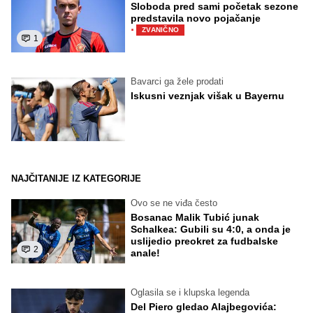
Sloboda pred sami početak sezone
predstavila novo pojačanje
·
ZVANIČNO
1
Bavarci ga žele prodati
Iskusni veznjak višak u Bayernu
NAJČITANIJE IZ KATEGORIJE
Ovo se ne viđa često
Bosanac Malik Tubić junak
Schalkea: Gubili su 4:0, a onda je
uslijedio preokret za fudbalske
2
anale!
Oglasila se i klupska legenda
Del Piero gledao Alajbegovića: