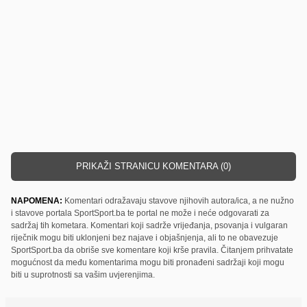
PRIKAŽI STRANICU KOMENTARA (0)
NAPOMENA:
Komentari odražavaju stavove njihovih autora/ica, a ne nužno
i stavove portala SportSport.ba te portal ne može i neće odgovarati za
sadržaj tih kometara. Komentari koji sadrže vrijeđanja, psovanja i vulgaran
riječnik mogu biti uklonjeni bez najave i objašnjenja, ali to ne obavezuje
SportSport.ba da obriše sve komentare koji krše pravila. Čitanjem prihvatate
mogućnost da među komentarima mogu biti pronađeni sadržaji koji mogu
biti u suprotnosti sa vašim uvjerenjima.