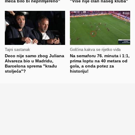
meča bilo bi neprimjereno"
"Više nije član našeg kluba"
Tajni sastanak
Golčina kakva se rijetko viđa
Deco nije samo zbog Juliana
Na semaforu 76. minuta i 1:1,
Alvareza bio u Madridu,
prima loptu na 40 metara od
Barcelona sprema "krađu
gola, a onda potez za
stoljeća"?
historiju!