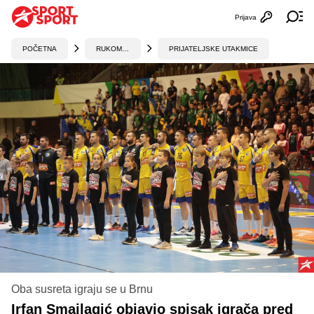
Prijava
Otvori profi
Ot
POČETNA
RUKOMET
PRIJATELJSKE UTAKMICE
Oba susreta igraju se u Brnu
Irfan Smajlagić objavio spisak igrača pred