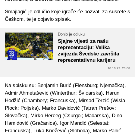
Smajlagić je odlučio koje igrače će pozvati za susrete s
Češkom, te je objavio spisak.
Donio je odluku
Sjajne vijesti za našu
reprezentaciju: Velika
zvijezda Švedske završila
reprezentativnu karijeru
10.10.23. 23:08
Na spisku su: Benjamin Burić (Flensburg; Njemačka),
Admir Ahmetašević (Winterthur; Švicarska), Harun
Hodžić (Chambery; Francuska), Mirsad Terzić (Wisla
Plock; Poljska), Marko Davidović (Tatran Prešov;
Slovačka), Mirko Herceg (Csurgoi; Mađarska), Dino
Hamidović (Gračanica), Igor Mandić (Selestat;
Francuska), Luka Knežević (Sloboda), Marko Panić