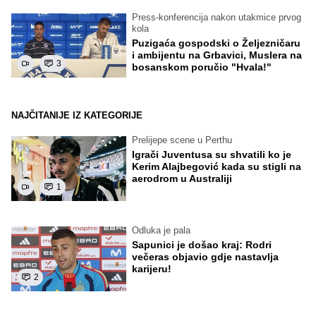
Press-konferencija nakon utakmice prvog
kola
Puzigaća gospodski o Željezničaru
i ambijentu na Grbavici, Muslera na
3
bosanskom poručio "Hvala!"
NAJČITANIJE IZ KATEGORIJE
Prelijepe scene u Perthu
Igrači Juventusa su shvatili ko je
Kerim Alajbegović kada su stigli na
aerodrom u Australiji
1
Odluka je pala
Sapunici je došao kraj: Rodri
večeras objavio gdje nastavlja
karijeru!
2