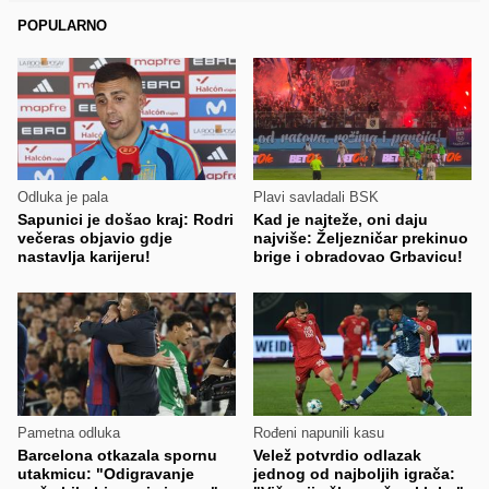
POPULARNO
Odluka je pala
Plavi savladali BSK
Sapunici je došao kraj: Rodri
Kad je najteže, oni daju
večeras objavio gdje
najviše: Željezničar prekinuo
nastavlja karijeru!
brige i obradovao Grbavicu!
Pametna odluka
Rođeni napunili kasu
Barcelona otkazala spornu
Velež potvrdio odlazak
utakmicu: "Odigravanje
jednog od najboljih igrača: