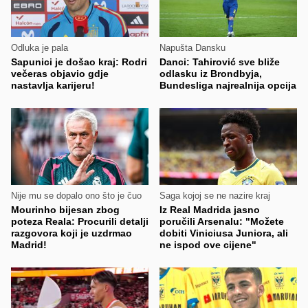
Odluka je pala
Napušta Dansku
Sapunici je došao kraj: Rodri
Danci: Tahirović sve bliže
večeras objavio gdje
odlasku iz Brondbyja,
nastavlja karijeru!
Bundesliga najrealnija opcija
Nije mu se dopalo ono što je čuo
Saga kojoj se ne nazire kraj
Mourinho bijesan zbog
Iz Real Madrida jasno
poteza Reala: Procurili detalji
poručili Arsenalu: "Možete
razgovora koji je uzdrmao
dobiti Viniciusa Juniora, ali
Madrid!
ne ispod ove cijene"