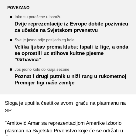
POVEZANO
Iako su poražene u baražu
Dvije reprezentacije iz Evrope dobile pozivnicu
za učešće na Svjetskom prvenstvu
Sve je jasno prije posljednjeg kola
Velika ljubav prema klubu: Ispali iz lige, a onda
se oprostili uz stihove kultne pjesme
"Grbavica"
Još jedno kolo do kraja sezone
Poznat i drugi putnik u niži rang u rukometnoj
Premijer ligi naše zemlje
Sloga je uputila čestitke svom igraču na plasmanu na
SP.
"Amitović Amar sa reprezentacijom Amerike izborio
plasman na Svjetsko Prvenstvo koje će se održati u