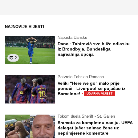
NAJNOVIJE VIJESTI
Napušta Dansku
Danci: Tahirović sve bliže odlasku
iz Brondbyja, Bundesliga
najrealnija opcija
2
Potvrdio Fabrizio Romano
Veliki "Here we go" malo prije
ponoći - Liverpool se pojačao iz
·
Barcelone!
UDARNA VIJEST
Tokom duela Sheriff - St. Gallen
Sramota za kompletnu naciju: UEFA
delegat jučer snimao žene uz
neprimjerene komentare