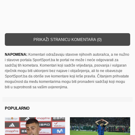
PRIKAŽI STRANICU KOMENTARA (0)
NAPOMENA:
Komentari odražavaju stavove njihovih autora/ica, a ne nužno
i stavove portala SportSport.ba te portal ne može i neće odgovarati za
sadržaj tih kometara. Komentari koji sadrže vrijeđanja, psovanja i vulgaran
riječnik mogu biti uklonjeni bez najave i objašnjenja, ali to ne obavezuje
SportSport.ba da obriše sve komentare koji krše pravila. Čitanjem prihvatate
mogućnost da među komentarima mogu biti pronađeni sadržaji koji mogu
biti u suprotnosti sa vašim uvjerenjima.
POPULARNO