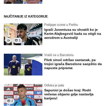
NAJČITANIJE IZ KATEGORIJE
Prelijepe scene u Perthu
Igrači Juventusa su shvatili ko je
Kerim Alajbegović kada su stigli na
aerodrom u Australiji
1
Vratili se u Barcelonu
Flick sinoć održao sastanak, pa
trojici igrača Barcelone saopštio da
napuste pripreme
Odluka je pala
Sapunici je došao kraj: Rodri
večeras objavio gdje nastavlja
karijeru!
2