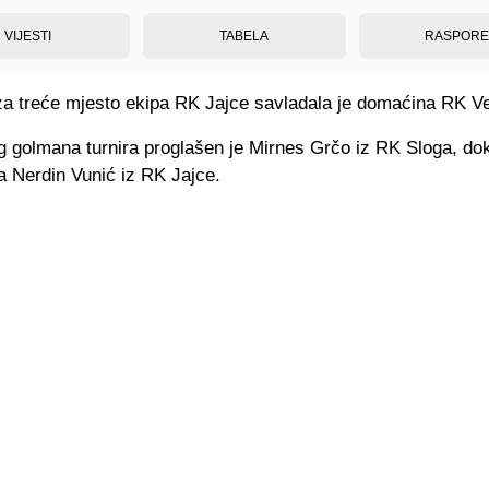
VIJESTI
TABELA
RASPOR
za treće mjesto ekipa RK Jajce savladala je domaćina RK Ve
g golmana turnira proglašen je Mirnes Grčo iz RK Sloga, dok 
ra Nerdin Vunić iz RK Jajce.