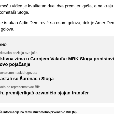
meču viđen je kvalitetan duel dva premijerligaša, a na kraju
ukometaši Sloge.
e istakao Ajdin Demirović sa osam golova, dok je Amer Dem
 golova.
ANO
ekovska pozicija sve jača
ktivna zima u Gornjem Vakufu: MRK Sloga predstavi
ovo pojačanje
porazumni raskid ugovora
astali se Šarenac i Sloga
raća se reprezentativac BiH
h. premijerligaš ozvaničio sjajan transfer
iše informacija na temu Rukometno prvenstvo BiH (M):