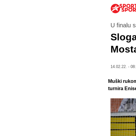
U finalu 
Sloga
Most
14.02.22. - 08
Muški rukom
turnira Enis