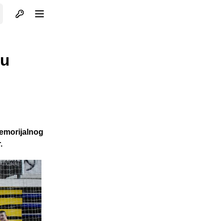
Otvori profil
Otvori meni
 u
Memorijalnog
.