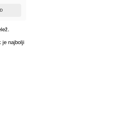
ED
lež.
je najbolji