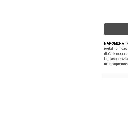
NAPOMENA:
K
portal ne može 
riječnik mogu b
koji krše pravi
biti u suprotnos