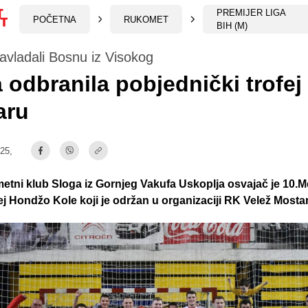
PREMIJER LIGA
POČETNA
RUKOMET
BIH (M)
savladali Bosnu iz Visokog
 odbranila pobjednički trofej
aru
:25,
etni klub Sloga iz Gornjeg Vakufa Uskoplja osvajač je 10.
ej Hondžo Kole koji je održan u organizaciji RK Velež Mostar