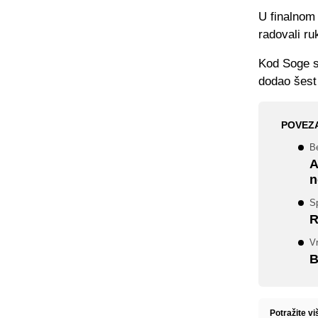
U finalnom 
radovali r
Kod Soge s
dodao šest
POVEZ
B
A
n
S
R
V
B
Potražite v