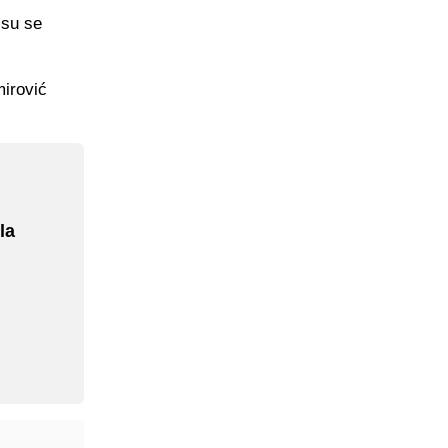
 su se
irović
la