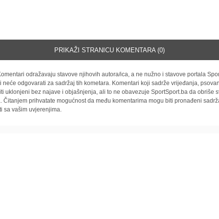
PRIKAŽI STRANICU KOMENTARA (0)
omentari odražavaju stavove njihovih autora/ica, a ne nužno i stavove portala Spor
i neće odgovarati za sadržaj tih kometara. Komentari koji sadrže vrijeđanja, psovan
iti uklonjeni bez najave i objašnjenja, ali to ne obavezuje SportSport.ba da obriše
la. Čitanjem prihvatate mogućnost da među komentarima mogu biti pronađeni sadrža
ti sa vašim uvjerenjima.