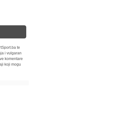
tSport.ba te
ja i vulgaran
 sve komentare
ji koji mogu