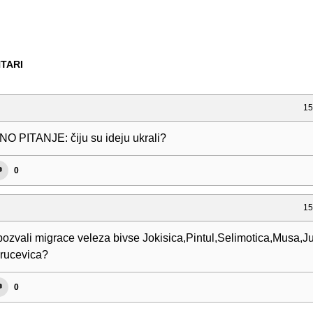
TARI
15
 PITANJE: čiju su ideju ukrali?
0
15
pozvali migrace veleza bivse Jokisica,Pintul,Selimotica,Musa,Ju
Orucevica?
0