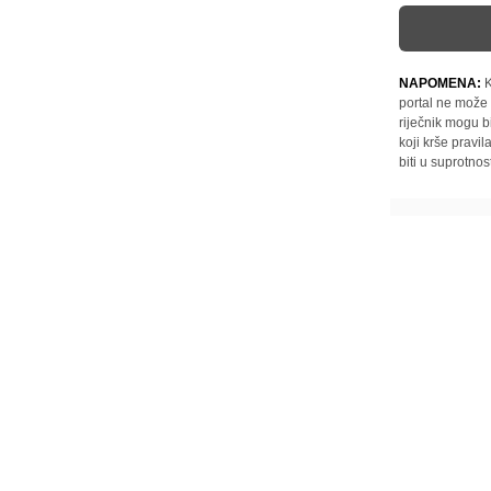
NAPOMENA:
K
portal ne može 
riječnik mogu b
koji krše pravi
biti u suprotnos