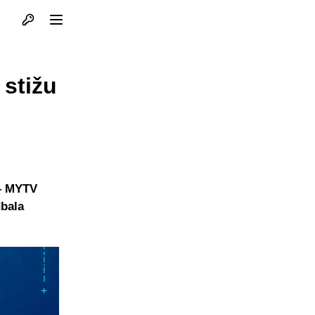
Otvori profil
Otvori meni
 stižu
 – MYTV
dbala