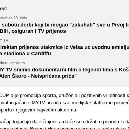
ANO
takmice 20. kola
 subotu derbi koji bi mogao "zakuhati" sve u Prvoj li
BiH, osiguran i TV prijenos
Y TV
irektan prijenos utakmice iz Velsa uz uvodnu emisij
a stadiona u Cardiffu
skoro premijera
Y TV snimio dokumentarni film o legendi tima s Koš
Alen Škoro - Neispričana priča"
UP-a je promocija sporta, druženja i pozitivnih vrijednosti k
i dodatno jačanje MYTV brenda kao medijske platforme posve
ortu i njegovim najvećim akterima.
ačaj događaju daje činjenica da će se održati u periodu kad
reprezentacija Bosne i Hercegovine priprema za odlazak na 