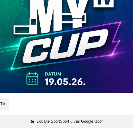
TV
Dodajte SportSport u vaš Google izbor