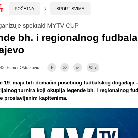
POČETNA
SPORT SVIMA
anizuje spektakl MYTV CUP
de bh. i regionalnog fudbala
ajevo
:43,
Esmer Oštraković
2
će 19. maja biti domaćin posebnog fudbalskog događaja
ijalnog turnira koji okuplja legende bh. i regionalnog fu
e proslavljenim kapitenima.