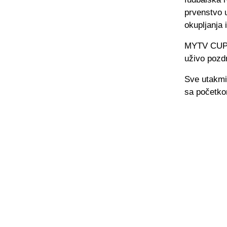
prvenstvo 
okupljanja i
MYTV CUP do
uživo pozdr
Sve utakmi
sa početko