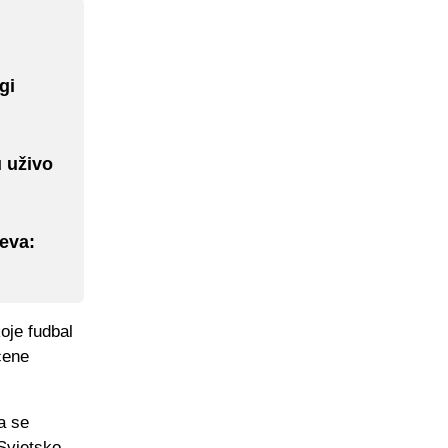
gi
u uživo
eva:
oje fudbal
ćene
a se
Svjetsko