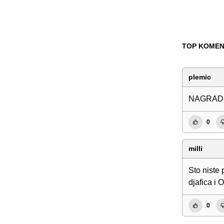
TOP KOMEN
plemic
NAGRADNO
0
milli
Sto niste 
djafica i 
0