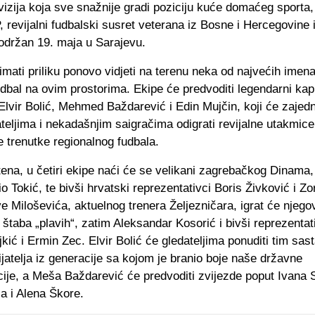
izija koja sve snažnije gradi poziciju kuće domaćeg sporta,
evijalni fudbalski susret veterana iz Bosne i Hercegovine 
i održan 19. maja u Sarajevu.
imati priliku ponovo vidjeti na terenu neka od najvećih imen
fudbal na ovim prostorima. Ekipe će predvoditi legendarni kap
Elvir Bolić, Mehmed Baždarević i Edin Mujčin, koji će zajed
ateljima i nekadašnjim saigračima odigrati revijalne utakmice 
e trenutke regionalnog fudbala.
ena, u četiri ekipe naći će se velikani zagrebačkog Dinama,
io Tokić, te bivši hrvatski reprezentativci Boris Živković i Z
e Miloševića, aktuelnog trenera Željezničara, igrat će njego
 štaba „plavih“, zatim Aleksandar Kosorić i bivši reprezentat
jkić i Ermin Zec. Elvir Bolić će gledateljima ponuditi tim sas
ijatelja iz generacije sa kojom je branio boje naše državne
cije, a Meša Baždarević će predvoditi zvijezde poput Ivana 
a i Alena Škore.