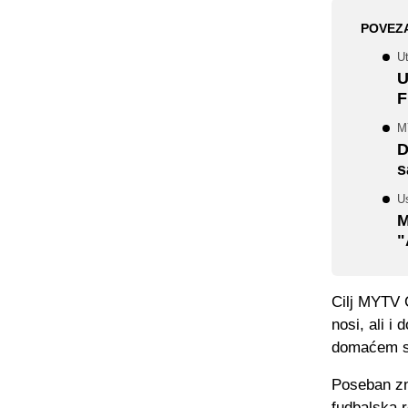
POVEZ
U
U
F
M
D
s
U
M
"
Cilj MYTV C
nosi, ali 
domaćem sp
Poseban zn
fudbalska 