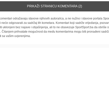
PRIKAŽI STRANICU KOMENTARA (2)
omentari odražavaju stavove njihovih autora/ica, a ne nužno i stavove portala Spor
i neće odgovarati za sadržaj tih kometara. Komentari koji sadrže vrijeđanja, psovan
iti uklonjeni bez najave i objašnjenja, ali to ne obavezuje SportSport.ba da obriše
la. Čitanjem prihvatate mogućnost da među komentarima mogu biti pronađeni sadrža
ti sa vašim uvjerenjima.