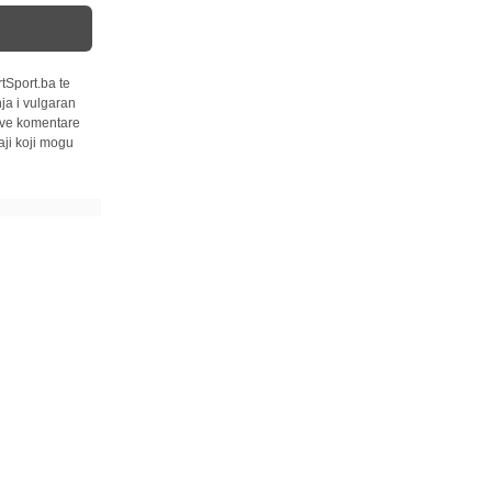
tSport.ba te
ja i vulgaran
 sve komentare
ji koji mogu