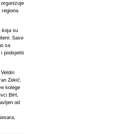
 organizuje
i regiona
a koja su
iteni: Savo
no sa
i podsjetiti
 Veldin
oran Zekić.
ve kolege
ivci BiH,
tavljen od
Sesara,