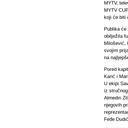
MYTV, telev
MYTV CUP, r
koji će bit
Publika će 
obilježila 
Milošević, 
svojim prij
na najljepš
Pored kapit
Karić i Mar
U ekipi Sav
iz stručnog
Almedin Zil
njegovih pr
reprezenta
Feđe Dudić