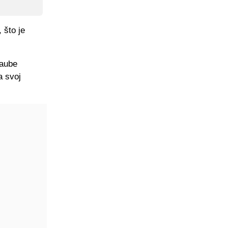
 što je
haube
a svoj