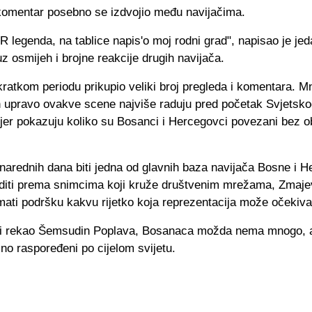
komentar posebno se izdvojio među navijačima.
legenda, na tablice napis'o moj rodni grad", napisao je jed
uz osmijeh i brojne reakcije drugih navijača.
kratkom periodu prikupio veliki broj pregleda i komentara. M
ih upravo ovakve scene najviše raduju pred početak Svjetsk
jer pokazuju koliko su Bosanci i Hercegovci povezani bez ob
narednih dana biti jedna od glavnih baza navijača Bosne i H
uditi prema snimcima koji kruže društvenim mrežama, Zmaje
mati podršku kakvu rijetko koja reprezentacija može očekivat
bi rekao Šemsudin Poplava, Bosanaca možda nema mnogo, a
čno raspoređeni po cijelom svijetu.