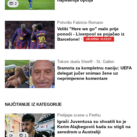
2
Potvrdio Fabrizio Romano
Veliki "Here we go" malo prije
ponoći - Liverpool se pojačao iz
·
Barcelone!
UDARNA VIJEST
Tokom duela Sheriff - St. Gallen
Sramota za kompletnu naciju: UEFA
delegat jučer snimao žene uz
neprimjerene komentare
NAJČITANIJE IZ KATEGORIJE
Prelijepe scene u Perthu
Igrači Juventusa su shvatili ko je
Kerim Alajbegović kada su stigli na
aerodrom u Australiji
1