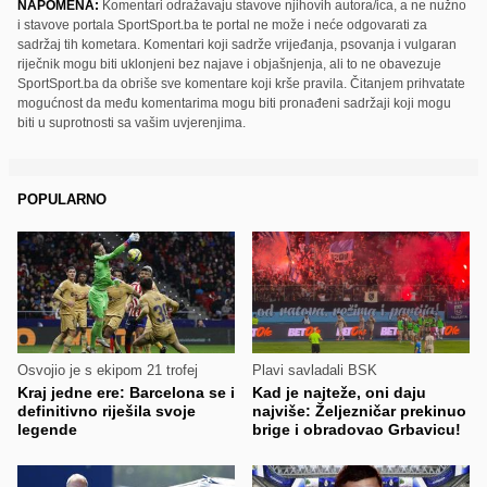
NAPOMENA:
Komentari odražavaju stavove njihovih autora/ica, a ne nužno
i stavove portala SportSport.ba te portal ne može i neće odgovarati za
sadržaj tih kometara. Komentari koji sadrže vrijeđanja, psovanja i vulgaran
riječnik mogu biti uklonjeni bez najave i objašnjenja, ali to ne obavezuje
SportSport.ba da obriše sve komentare koji krše pravila. Čitanjem prihvatate
mogućnost da među komentarima mogu biti pronađeni sadržaji koji mogu
biti u suprotnosti sa vašim uvjerenjima.
POPULARNO
Osvojio je s ekipom 21 trofej
Plavi savladali BSK
Kraj jedne ere: Barcelona se i
Kad je najteže, oni daju
definitivno riješila svoje
najviše: Željezničar prekinuo
legende
brige i obradovao Grbavicu!