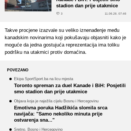
stadion dan prije utakmice
3
11.06.26. 07:46
Takve procjene izazvale su veliko iznenađenje među
kanadskim novinarima koji pokušavaju objasniti kako je
moguće da jedna gostujuća reprezentacija ima toliku
podršku na utakmici protiv domaćina.
POVEZANO
Ekipa SportSport.ba na licu mjesta
Toronto spreman za duel Kanade i BiH: Posjetili
smo stadion dan prije utakmice
Objava koja je naježila cijelu Bosnu i Hercegovinu
Emotivna poruka Hadžikića slomila srca
navijača: "Samo nekoliko minuta prije
ostvarenja sna..."
Sretno, Bosno i Hercegovino