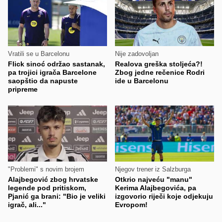
Vratili se u Barcelonu
Nije zadovoljan
Flick sinoć održao sastanak,
Realova greška stoljeća?!
pa trojici igrača Barcelone
Zbog jedne rečenice Rodri
saopštio da napuste
ide u Barcelonu
pripreme
"Problemi" s novim brojem
Njegov trener iz Salzburga
Alajbegović zbog hrvatske
Otkrio najveću "manu"
legende pod pritiskom,
Kerima Alajbegovića, pa
Pjanić ga brani: "Bio je veliki
izgovorio riječi koje odjekuju
igrač, ali..."
Evropom!