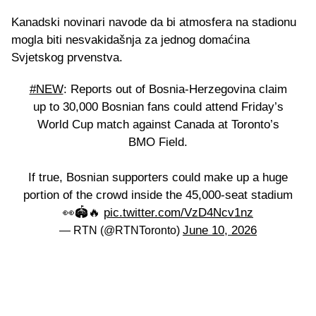
Kanadski novinari navode da bi atmosfera na stadionu
mogla biti nesvakidašnja za jednog domaćina
Svjetskog prvenstva.
#NEW
: Reports out of Bosnia-Herzegovina claim
up to 30,000 Bosnian fans could attend Friday’s
World Cup match against Canada at Toronto’s
BMO Field.
If true, Bosnian supporters could make up a huge
portion of the crowd inside the 45,000-seat stadium
👀🏟️🔥
pic.twitter.com/VzD4Ncv1nz
June 10, 2026
— RTN (@RTNToronto)