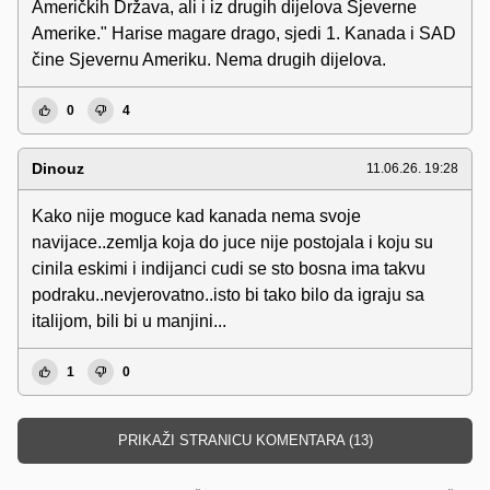
Američkih Država, ali i iz drugih dijelova Sjeverne
Amerike." Harise magare drago, sjedi 1. Kanada i SAD
čine Sjevernu Ameriku. Nema drugih dijelova.
0
4
Dinouz
11.06.26. 19:28
Kako nije moguce kad kanada nema svoje
navijace..zemlja koja do juce nije postojala i koju su
cinila eskimi i indijanci cudi se sto bosna ima takvu
podraku..nevjerovatno..isto bi tako bilo da igraju sa
italijom, bili bi u manjini...
1
0
PRIKAŽI STRANICU KOMENTARA (13)