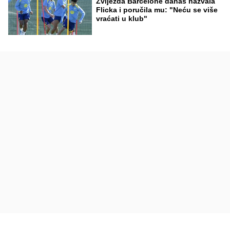
Zvijezda Barcelone danas nazvala
Flicka i poručila mu: "Neću se više
vraćati u klub"