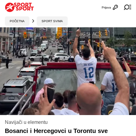
Prijava
Otvori profi
Ot
POČETNA
SPORT SVIMA
Navijači u elementu
Bosanci i Hercegovci u Torontu sve