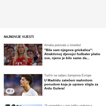
NAJNOVIJE VIJESTI
Amalia putovala u Istanbul
"Bila sam njegova grickalica":
Atraktivnoj djevojci fudbaler platio
sve, njeno je bilo samo da...
Turčin na radaru šampiona Evrope
U Madridu zatečeni mahnitom
ponudom koja je upravo stigla za
Ardu Gulera!
2
15 pogodaka u isto toliko utakmica