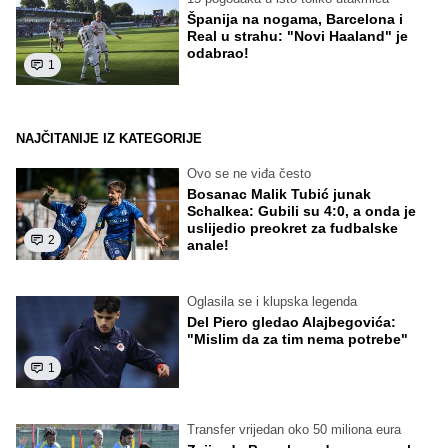
Španija na nogama, Barcelona i
Real u strahu: "Novi Haaland" je
odabrao!
1
NAJČITANIJE IZ KATEGORIJE
Ovo se ne viđa često
Bosanac Malik Tubić junak
Schalkea: Gubili su 4:0, a onda je
uslijedio preokret za fudbalske
2
anale!
Oglasila se i klupska legenda
Del Piero gledao Alajbegovića:
"Mislim da za tim nema potrebe"
1
Transfer vrijedan oko 50 miliona eura