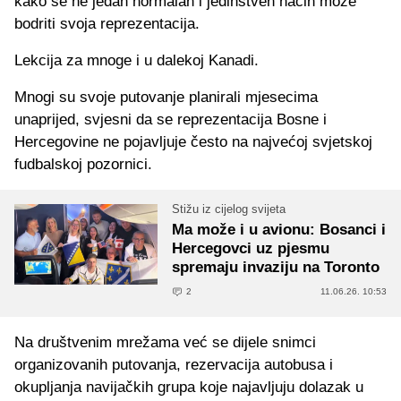
kako se ne jedan normalan i jedinstven način može
bodriti svoja reprezentacija.
Lekcija za mnoge i u dalekoj Kanadi.
Mnogi su svoje putovanje planirali mjesecima
unaprijed, svjesni da se reprezentacija Bosne i
Hercegovine ne pojavljuje često na najvećoj svjetskoj
fudbalskoj pozornici.
Stižu iz cijelog svijeta
Ma može i u avionu: Bosanci i
Hercegovci uz pjesmu
spremaju invaziju na Toronto
2
11.06.26. 10:53
Na društvenim mrežama već se dijele snimci
organizovanih putovanja, rezervacija autobusa i
okupljanja navijačkih grupa koje najavljuju dolazak u