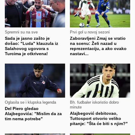
Spremni su na sve
Prvi gol u novoj sezoni
Sada je jasno zašto je
Zaboravljeni Zmaj se vratio
došao: "Luda" klauzula iz
na scenu: Želi nazad u
Salahovog ugovora s
reprezentaciju, a ako ovako
Turcima je otkrivena!
nastavi...
Oglasila se i klupska legenda
Bh. fudbaler iskoristio dobro
minute
Del Piero gledao
Alajbegović debitovao,
Alajbegovića: "Mislim da za
Tuttosport otvorio veliko
tim nema potrebe"
pitanje: "Šta će biti s njim?"