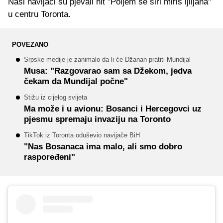
Naši navijači su pjevali hit "Poljem se širi miris ljiljana"
u centru Toronta.
POVEZANO
Srpske medije je zanimalo da li će Džanan pratiti Mundijal
Musa: "Razgovarao sam sa Džekom, jedva
čekam da Mundijal počne"
Stižu iz cijelog svijeta
Ma može i u avionu: Bosanci i Hercegovci uz
pjesmu spremaju invaziju na Toronto
TikTok iz Toronta oduševio navijače BiH
"Nas Bosanaca ima malo, ali smo dobro
raspoređeni"